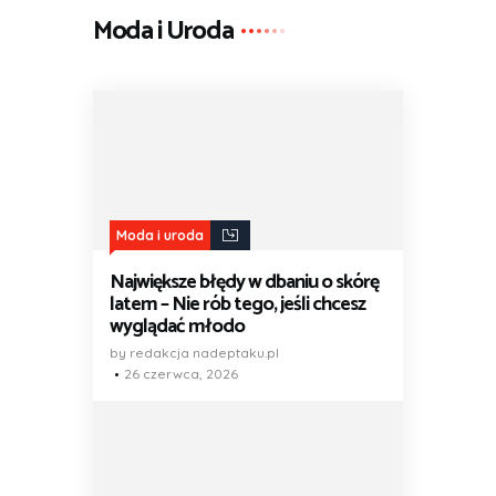
Moda i Uroda
Moda i uroda
Największe błędy w dbaniu o skórę
latem – Nie rób tego, jeśli chcesz
wyglądać młodo
by redakcja nadeptaku.pl
26 czerwca, 2026