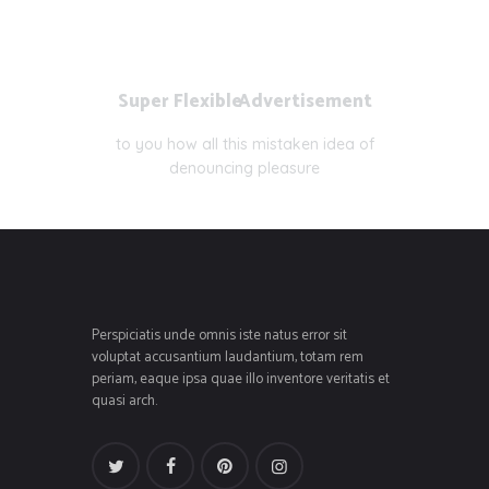
Super Flexible
Advertisement
to you how all this mistaken idea of
denouncing pleasure
Perspiciatis unde omnis iste natus error sit
voluptat accusantium laudantium, totam rem
periam, eaque ipsa quae illo inventore veritatis et
quasi arch.