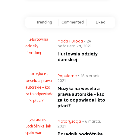
Trending
Commented
Liked
Moda i uroda
24
października, 2021
Hurtownia odzieży
damskiej
Popularne
18 sierpnia,
2021
Muzyka na weselu a
prawa autorskie – kto
za to odpowiada i kto
płaci?
Motoryzacja
6 marca,
2021
Poradnik podróżnika.