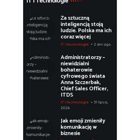
IT i Technologie
Za sztuczną
inteligencją stoją
ludzie. Polska ma ich
coraz więcej
IT i technologie
2 dni ago
Administratorzy –
niewidzialni
bohaterowie
cyfrowego świata
Anna Szczerbak,
Chief Sales Officer,
ITDS
IT i technologie
31 lipca,
2026
Jak emoji zmieniły
komunikację w
biznesie