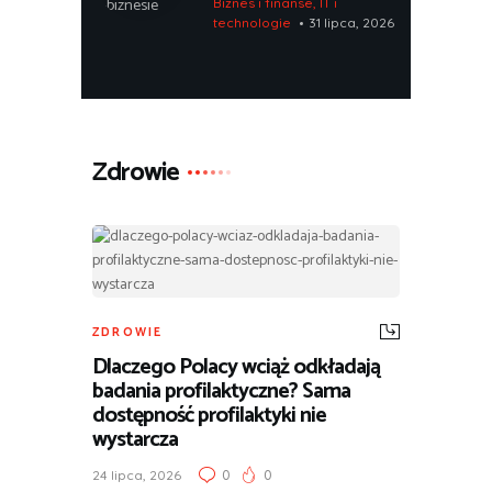
Biznes i finanse
,
IT i
technologie
31 lipca, 2026
Zdrowie
ZDROWIE
Dlaczego Polacy wciąż odkładają
badania profilaktyczne? Sama
dostępność profilaktyki nie
wystarcza
0
0
24 lipca, 2026