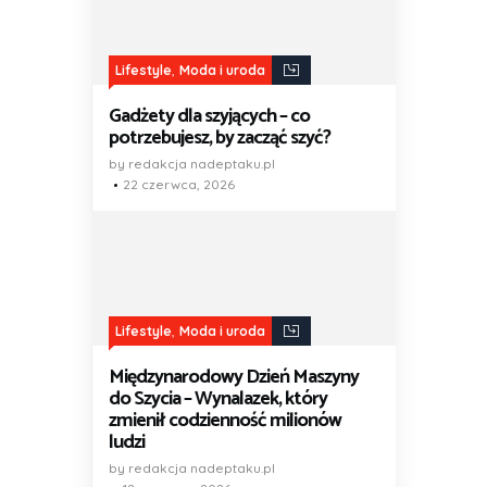
,
Lifestyle
Moda i uroda
Gadżety dla szyjących – co
potrzebujesz, by zacząć szyć?
by redakcja nadeptaku.pl
22 czerwca, 2026
,
Lifestyle
Moda i uroda
Międzynarodowy Dzień Maszyny
do Szycia – Wynalazek, który
zmienił codzienność milionów
ludzi
by redakcja nadeptaku.pl