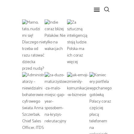
POPULARNE
BIZNES I FINANSE
IT I TECHNOLOGIE
LIFESTYLE
MOTORYZACJA