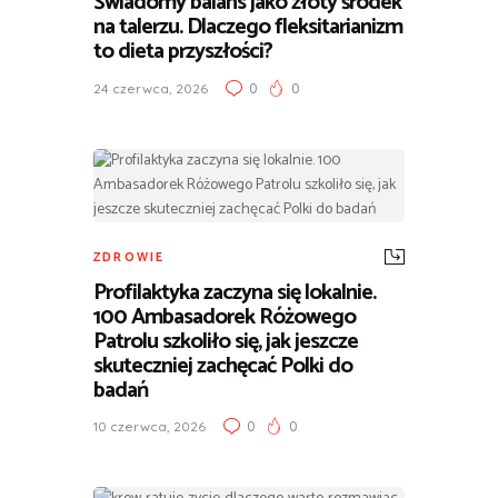
Świadomy balans jako złoty środek
na talerzu. Dlaczego fleksitarianizm
to dieta przyszłości?
0
0
24 czerwca, 2026
ZDROWIE
Profilaktyka zaczyna się lokalnie.
100 Ambasadorek Różowego
Patrolu szkoliło się, jak jeszcze
skuteczniej zachęcać Polki do
badań
0
0
10 czerwca, 2026