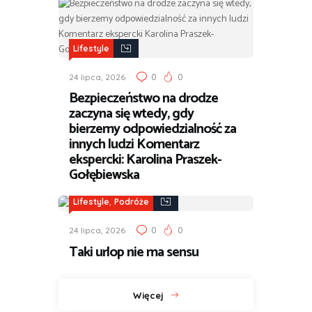
Lifestyle
0
0
24 lipca, 2026
Bezpieczeństwo na drodze
zaczyna się wtedy, gdy
bierzemy odpowiedzialność za
innych ludzi Komentarz
ekspercki: Karolina Praszek-
Gołębiewska
,
Lifestyle
Podróże
0
0
24 lipca, 2026
Taki urlop nie ma sensu
Więcej