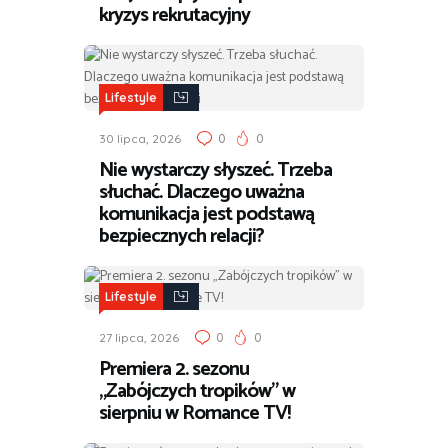
kryzys rekrutacyjny
Lifestyle
0
0
30 lipca, 2026
Nie wystarczy słyszeć. Trzeba
słuchać. Dlaczego uważna
komunikacja jest podstawą
bezpiecznych relacji?
Lifestyle
0
0
27 lipca, 2026
Premiera 2. sezonu
„Zabójczych tropików” w
sierpniu w Romance TV!