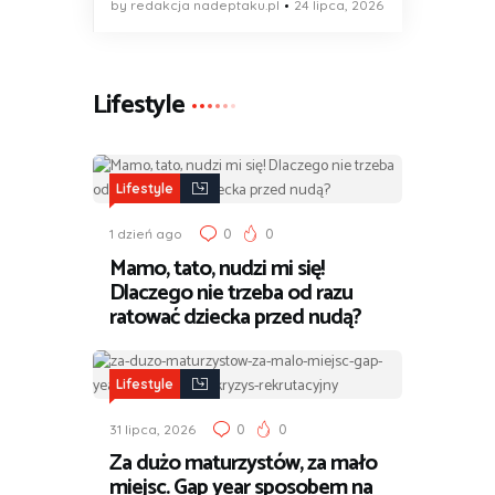
by redakcja nadeptaku.pl
24 lipca, 2026
Lifestyle
Lifestyle
0
0
1 dzień ago
Mamo, tato, nudzi mi się!
Dlaczego nie trzeba od razu
ratować dziecka przed nudą?
Lifestyle
0
0
31 lipca, 2026
Za dużo maturzystów, za mało
miejsc. Gap year sposobem na