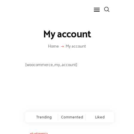
My account
POPULARNE
Home
My account
BIZNES I FINANSE
IT I TECHNOLOGIE
LIFESTYLE
[woocommerce_my_account]
MOTORYZACJA
Trending
Commented
Liked