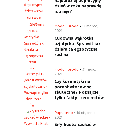
najbardziej depresyjny
dzień w roku naprawdę
istnieje?
Moda i uroda
11 marca,
2021
Cudowna wąkrotka
azjatycka. Sprawdź jak
działa ta egzotyczna
roślina!
Moda i uroda
31 maja,
2021
Czy kosmetyki na
porost włosów są
skuteczne? Poznajcie
tylko fakty i zero mitów
Popularne
16 stycznia,
2021
Siły trzeba szukać w