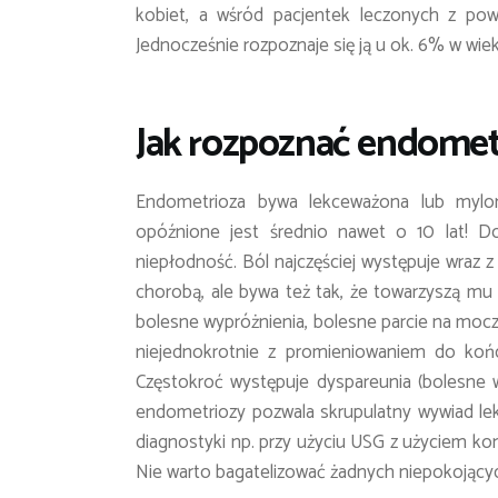
kobiet, a wśród pacjentek leczonych z po
Jednocześnie rozpoznaje się ją u ok. 6% w w
Jak rozpoznać endomet
Endometrioza bywa lekceważona lub mylona
opóźnione jest średnio nawet o 10 lat! D
niepłodność. Ból najczęściej występuje wraz z
chorobą, ale bywa też tak, że towarzyszą mu 
bolesne wypróżnienia, bolesne parcie na mocz
niejednokrotnie z promieniowaniem do koń
Częstokroć występuje dyspareunia (bolesne 
endometriozy pozwala skrupulatny wywiad lek
diagnostyki np. przy użyciu USG z użyciem 
Nie warto bagatelizować żadnych niepokoją