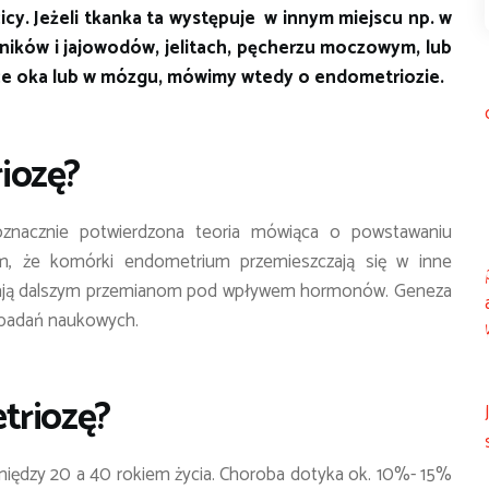
cy. Jeżeli tkanka ta występuje w innym miejscu np. w
ników i jajowodów, jelitach, pęcherzu moczowym, lub
ce oka lub w mózgu, mówimy wtedy o endometriozie.
iozę?
noznacznie potwierdzona teoria mówiąca o powstawaniu
m, że komórki endometrium przemieszczają się w inne
dlegają dalszym przemianom pod wpływem hormonów. Geneza
 badań naukowych.
triozę?
między 20 a 40 rokiem życia. Choroba dotyka ok. 10%- 15%