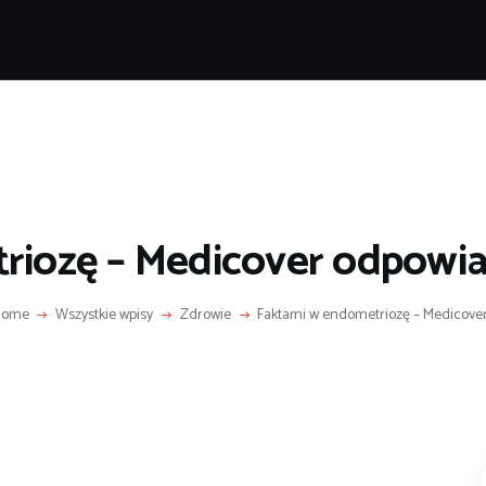
POPULARNE
IZNES I FINANSE
IT I TECHNOLOGIE
LIFESTYLE
MOTORYZACJA
riozę – Medicover odpowia
Home
Wszystkie wpisy
Zdrowie
Faktami w endometriozę – Medicover.