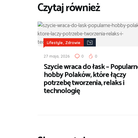
Czytaj również
,
Lifestyle
Zdrowie
27 maja, 2026
0
0
Szycie wraca do łask – Popularn
hobby Polaków, które łączy
potrzebę tworzenia, relaks i
technologię