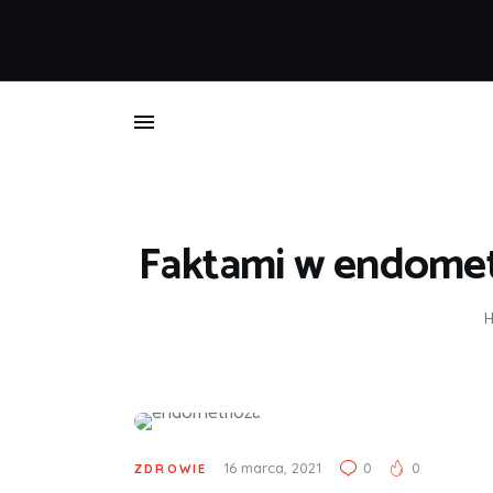
B
Faktami w endomet
16 marca, 2021
0
0
ZDROWIE