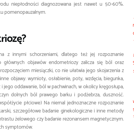
wodu niepłodności diagnozowana jest nawet u 50-60%.
ieku pomenopauzalnym.
riozę?
 z innymi schorzeniami, dlatego też jej rozpoznanie
o głównych objawów endometriozy zalicza się ból oraz
 rozpoczęciem miesiączki, co nie ułatwia jego skojarzenia z
inne objawy: wymioty, osłabienie, poty, wzdęcia, biegunka,
 i jego oddawanie, ból w pachwinach, w okolicy kręgosłupa,
czyn dolnych ból prawego barku i podżebrza, duszność.
współżycie płciowe) Na niemal jednoznaczne rozpoznanie
arski, szczegółowe badanie ginekologiczne i inne metody
kontrastu żelowego czy badanie rezonansem magnetycznym.
cych symptomów.