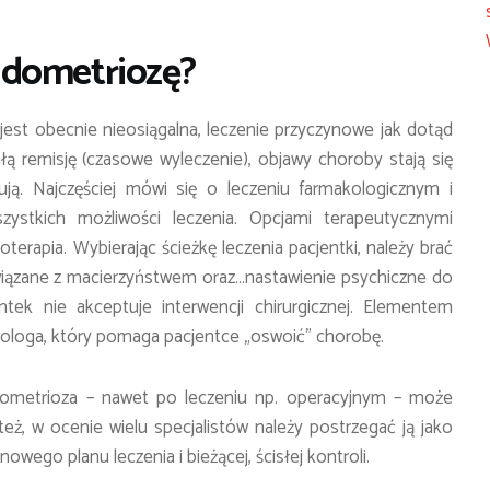
ndometriozę?
est obecnie nieosiągalna, leczenie przyczynowe jak dotąd
ą remisję (czasowe wyleczenie), objawy choroby stają się
ją. Najczęściej mówi się o leczeniu farmakologicznym i
zystkich możliwości leczenia. Opcjami terapeutycznymi
oterapia. Wybierając ścieżkę leczenia pacjentki, należy brać
iązane z macierzyństwem oraz…nastawienie psychiczne do
tek nie akceptuje interwencji chirurgicznej. Elementem
hologa, który pomaga pacjentce „oswoić” chorobę.
ometrioza – nawet po leczeniu np. operacyjnym – może
eż, w ocenie wielu specjalistów należy postrzegać ją jako
ego planu leczenia i bieżącej, ścisłej kontroli.