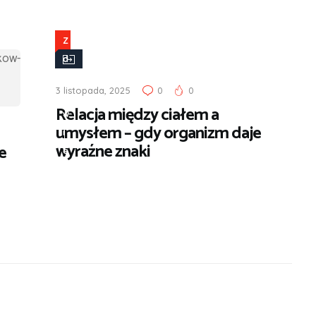
Z
d
r
3 listopada, 2025
0
0
o
Relacja między ciałem a
w
umysłem – gdy organizm daje
i
wyraźne znaki
e
e