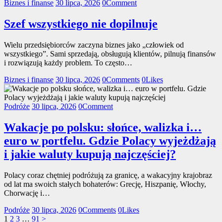
Biznes i finanse
30 lipca, 2026
0
Comment
Szef wszystkiego nie dopilnuje
Wielu przedsiębiorców zaczyna biznes jako „człowiek od
wszystkiego”. Sami sprzedają, obsługują klientów, pilnują finansów
i rozwiązują każdy problem. To często…
Biznes i finanse
30 lipca, 2026
0
Comments
0
Likes
Podróże
30 lipca, 2026
0
Comment
Wakacje po polsku: słońce, walizka i…
euro w portfelu. Gdzie Polacy wyjeżdżają
i jakie waluty kupują najczęściej?
Polacy coraz chętniej podróżują za granicę, a wakacyjny krajobraz
od lat ma swoich stałych bohaterów: Grecję, Hiszpanię, Włochy,
Chorwację i…
Podróże
30 lipca, 2026
0
Comments
0
Likes
Stronicowanie
Page
Page
Page
Page
1
2
3
…
91
>