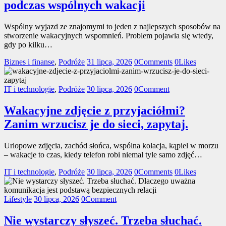
podczas wspólnych wakacji
Wspólny wyjazd ze znajomymi to jeden z najlepszych sposobów na
stworzenie wakacyjnych wspomnień. Problem pojawia się wtedy,
gdy po kilku…
Biznes i finanse
,
Podróże
31 lipca, 2026
0
Comments
0
Likes
IT i technologie
,
Podróże
30 lipca, 2026
0
Comment
Wakacyjne zdjęcie z przyjaciółmi?
Zanim wrzucisz je do sieci, zapytaj.
Urlopowe zdjęcia, zachód słońca, wspólna kolacja, kąpiel w morzu
– wakacje to czas, kiedy telefon robi niemal tyle samo zdjęć…
IT i technologie
,
Podróże
30 lipca, 2026
0
Comments
0
Likes
Lifestyle
30 lipca, 2026
0
Comment
Nie wystarczy słyszeć. Trzeba słuchać.