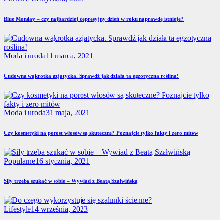
Blue Monday – czy najbardziej depresyjny dzień w roku naprawdę istnieje?
Moda i uroda
11 marca, 2021
Cudowna wąkrotka azjatycka. Sprawdź jak działa ta egzotyczna roślina!
Moda i uroda
31 maja, 2021
Czy kosmetyki na porost włosów są skuteczne? Poznajcie tylko fakty i zero mitów
Popularne
16 stycznia, 2021
Siły trzeba szukać w sobie – Wywiad z Beatą Szałwińską
Lifestyle
14 września, 2023