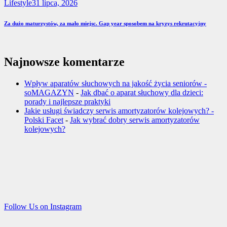
Lifestyle
31 lipca, 2026
Za dużo maturzystów, za mało miejsc. Gap year sposobem na kryzys rekrutacyjny
Najnowsze komentarze
Wpływ aparatów słuchowych na jakość życia seniorów -
soMAGAZYN
-
Jak dbać o aparat słuchowy dla dzieci:
porady i najlepsze praktyki
Jakie usługi świadczy serwis amortyzatorów kolejowych? -
Polski Facet
-
Jak wybrać dobry serwis amortyzatorów
kolejowych?
Follow Us on Instagram