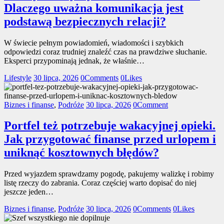
Dlaczego uważna komunikacja jest
podstawą bezpiecznych relacji?
W świecie pełnym powiadomień, wiadomości i szybkich
odpowiedzi coraz trudniej znaleźć czas na prawdziwe słuchanie.
Eksperci przypominają jednak, że właśnie…
Lifestyle
30 lipca, 2026
0
Comments
0
Likes
Biznes i finanse
,
Podróże
30 lipca, 2026
0
Comment
Portfel też potrzebuje wakacyjnej opieki.
Jak przygotować finanse przed urlopem i
uniknąć kosztownych błędów?
Przed wyjazdem sprawdzamy pogodę, pakujemy walizkę i robimy
listę rzeczy do zabrania. Coraz częściej warto dopisać do niej
jeszcze jeden…
Biznes i finanse
,
Podróże
30 lipca, 2026
0
Comments
0
Likes