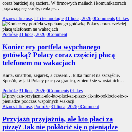
coraz bardziej się zaciera. W firmowych mailach i komunikatorach
pojawiają się skróty, reakcje…
Biznes i finanse
,
IT i technologie
31 lipca, 2026
0
Comments
0
Likes
Podróże
31 lipca, 2026
0
Comment
Koniec ery portfela wypchanego
gotówką? Polacy coraz częściej płacą
telefonem na wakacjach
Karta, smartfon, zegarek, a czasem… kilka monet na szczęście.
Sposób, w jaki Polacy płacą za granicą, zmienił się w ostatnich…
Podróże
31 lipca, 2026
0
Comments
0
Likes
Biznes i finanse
,
Podróże
31 lipca, 2026
0
Comment
Przyjaźń przyjaźnią, ale kto płaci za
pizzę? Jak nie pokłócić się o pieniądze