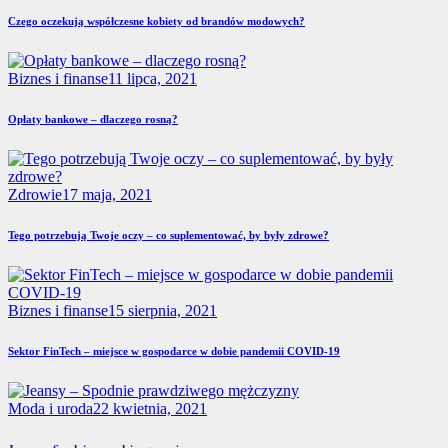
Czego oczekują współczesne kobiety od brandów modowych?
Biznes i finanse
11 lipca, 2021
Opłaty bankowe – dlaczego rosną?
Zdrowie
17 maja, 2021
Tego potrzebują Twoje oczy – co suplementować, by były zdrowe?
Biznes i finanse
15 sierpnia, 2021
Sektor FinTech – miejsce w gospodarce w dobie pandemii COVID-19
Moda i uroda
22 kwietnia, 2021