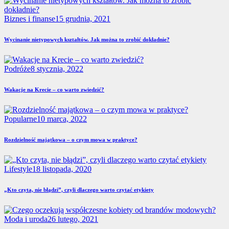
Biznes i finanse
15 grudnia, 2021
Wycinanie nietypowych kształtów. Jak można to zrobić dokładnie?
Podróże
8 stycznia, 2022
Wakacje na Krecie – co warto zwiedzić?
Popularne
10 marca, 2022
Rozdzielność majątkowa – o czym mowa w praktyce?
Lifestyle
18 listopada, 2020
„Kto czyta, nie błądzi”, czyli dlaczego warto czytać etykiety
Moda i uroda
26 lutego, 2021