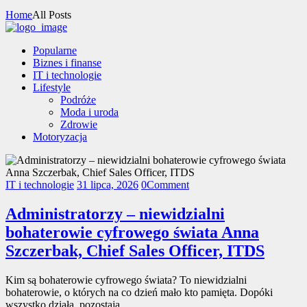
Home
All Posts
Popularne
Biznes i finanse
IT i technologie
Lifestyle
Podróże
Moda i uroda
Zdrowie
Motoryzacja
IT i technologie
31 lipca, 2026
0
Comment
Administratorzy – niewidzialni
bohaterowie cyfrowego świata Anna
Szczerbak, Chief Sales Officer, ITDS
Kim są bohaterowie cyfrowego świata? To niewidzialni
bohaterowie, o których na co dzień mało kto pamięta. Dopóki
wszystko działa, pozostają…