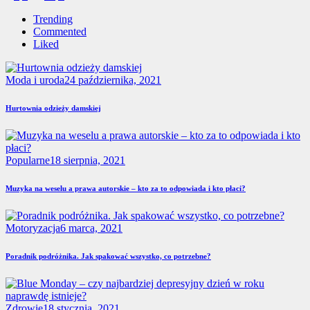
wpisów
Trending
Commented
Liked
Moda i uroda
24 października, 2021
Hurtownia odzieży damskiej
Popularne
18 sierpnia, 2021
Muzyka na weselu a prawa autorskie – kto za to odpowiada i kto płaci?
Motoryzacja
6 marca, 2021
Poradnik podróżnika. Jak spakować wszystko, co potrzebne?
Zdrowie
18 stycznia, 2021