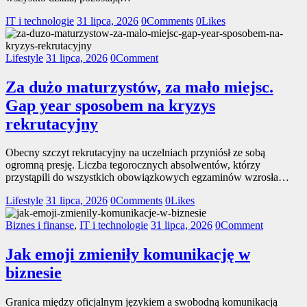
IT i technologie
31 lipca, 2026
0
Comments
0
Likes
Lifestyle
31 lipca, 2026
0
Comment
Za dużo maturzystów, za mało miejsc.
Gap year sposobem na kryzys
rekrutacyjny
Obecny szczyt rekrutacyjny na uczelniach przyniósł ze sobą
ogromną presję. Liczba tegorocznych absolwentów, którzy
przystąpili do wszystkich obowiązkowych egzaminów wzrosła…
Lifestyle
31 lipca, 2026
0
Comments
0
Likes
Biznes i finanse
,
IT i technologie
31 lipca, 2026
0
Comment
Jak emoji zmieniły komunikację w
biznesie
Granica między oficjalnym językiem a swobodną komunikacją