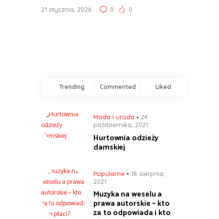
21 stycznia, 2026
0
0
Trending
Commented
Liked
Moda i uroda
24
października, 2021
Hurtownia odzieży
damskiej
Popularne
18 sierpnia,
2021
Muzyka na weselu a
prawa autorskie – kto
za to odpowiada i kto