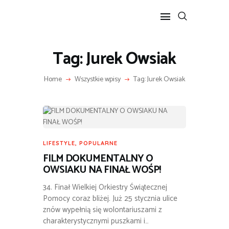
Tag: Jurek Owsiak
POPULARNE
Home
Wszystkie wpisy
Tag: Jurek Owsiak
BIZNES I FINANSE
IT I TECHNOLOGIE
LIFESTYLE
MOTORYZACJA
LIFESTYLE
,
POPULARNE
FILM DOKUMENTALNY O
OWSIAKU NA FINAŁ WOŚP!
34. Finał Wielkiej Orkiestry Świątecznej
Pomocy coraz bliżej. Już 25 stycznia ulice
znów wypełnią się wolontariuszami z
charakterystycznymi puszkami i…