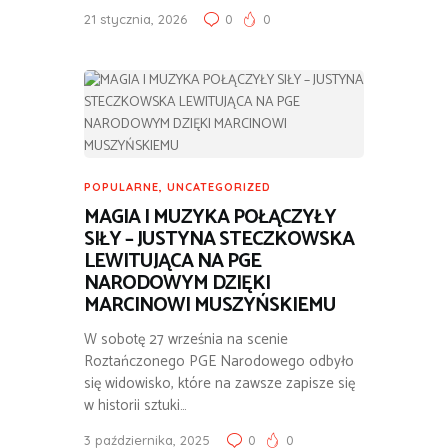
21 stycznia, 2026
0
0
POPULARNE
,
UNCATEGORIZED
MAGIA I MUZYKA POŁĄCZYŁY
SIŁY – JUSTYNA STECZKOWSKA
LEWITUJĄCA NA PGE
NARODOWYM DZIĘKI
MARCINOWI MUSZYŃSKIEMU
W sobotę 27 września na scenie
Roztańczonego PGE Narodowego odbyło
się widowisko, które na zawsze zapisze się
w historii sztuki…
3 października, 2025
0
0