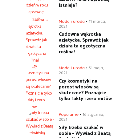
istnieje?
Moda i uroda
11 marca,
2021
Cudowna wąkrotka
azjatycka. Sprawdź jak
działa ta egzotyczna
roślina!
Moda i uroda
31 maja,
2021
Czy kosmetyki na
porost włosów są
skuteczne? Poznajcie
tylko fakty i zero mitów
Popularne
16 stycznia,
2021
Siły trzeba szukać w
sobie – Wywiad z Beatą