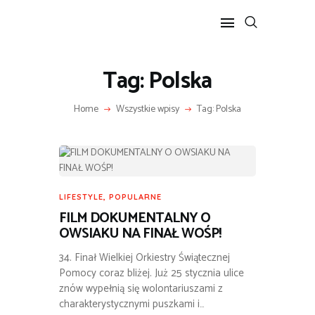
Tag: Polska
POPULARNE
Home
Wszystkie wpisy
Tag: Polska
BIZNES I FINANSE
IT I TECHNOLOGIE
LIFESTYLE
MOTORYZACJA
LIFESTYLE
,
POPULARNE
FILM DOKUMENTALNY O
OWSIAKU NA FINAŁ WOŚP!
34. Finał Wielkiej Orkiestry Świątecznej
Pomocy coraz bliżej. Już 25 stycznia ulice
znów wypełnią się wolontariuszami z
charakterystycznymi puszkami i…