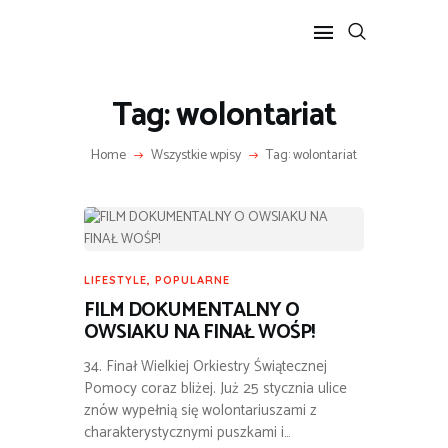
Tag: wolontariat
POPULARNE
BIZNES I FINANSE
Home
Wszystkie wpisy
Tag: wolontariat
IT I TECHNOLOGIE
LIFESTYLE
MOTORYZACJA
LIFESTYLE
,
POPULARNE
FILM DOKUMENTALNY O
OWSIAKU NA FINAŁ WOŚP!
34. Finał Wielkiej Orkiestry Świątecznej
Pomocy coraz bliżej. Już 25 stycznia ulice
znów wypełnią się wolontariuszami z
charakterystycznymi puszkami i…