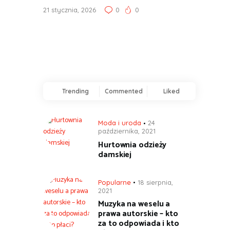
21 stycznia, 2026
0
0
Trending
Commented
Liked
Moda i uroda
24
października, 2021
Hurtownia odzieży
damskiej
Popularne
18 sierpnia,
2021
Muzyka na weselu a
prawa autorskie – kto
za to odpowiada i kto