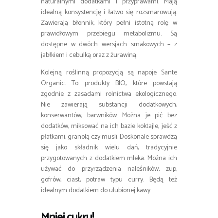
naturalnymi dodatkami i przyprawami. Mają
idealną konsystencję i łatwo się rozsmarowują.
Zawierają błonnik, który pełni istotną rolę w
prawidłowym przebiegu metabolizmu. Są
dostępne w dwóch wersjach smakowych – z
jabłkiem i cebulką oraz z żurawiną.
Kolejną roślinną propozycją są napoje Sante
Organic. To produkty BIO, które powstają
zgodnie z zasadami rolnictwa ekologicznego.
Nie zawierają substancji dodatkowych,
konserwantów, barwników. Można je pić bez
dodatków, miksować na ich bazie koktajle, jeść z
płatkami, granolą czy musli. Doskonale sprawdzą
się jako składnik wielu dań, tradycyjnie
przygotowanych z dodatkiem mleka. Można ich
używać do przyrządzenia naleśników, zup,
gofrów, ciast, potraw typu curry. Będą też
idealnym dodatkiem do ulubionej kawy.
Mniej cukru!