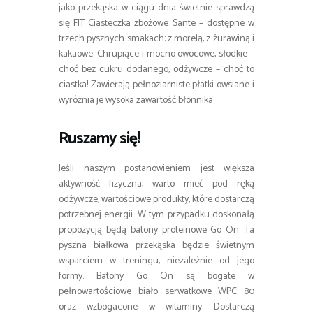
jako przekąska w ciągu dnia świetnie sprawdzą
się FIT Ciasteczka zbożowe Sante – dostępne w
trzech pysznych smakach: z morelą, z żurawiną i
kakaowe. Chrupiące i mocno owocowe, słodkie –
choć bez cukru dodanego, odżywcze – choć to
ciastka! Zawierają pełnoziarniste płatki owsiane i
wyróżnia je wysoka zawartość błonnika.
Ruszamy się!
Jeśli naszym postanowieniem jest większa
aktywność fizyczna, warto mieć pod ręką
odżywcze, wartościowe produkty, które dostarczą
potrzebnej energii. W tym przypadku doskonałą
propozycją będą batony proteinowe Go On. Ta
pyszna białkowa przekąska będzie świetnym
wsparciem w treningu, niezależnie od jego
formy. Batony Go On są bogate w
pełnowartościowe biało serwatkowe WPC 80
oraz wzbogacone w witaminy. Dostarczą