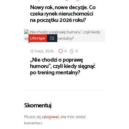
Nowy rok, nowe decyzje. Co
czeka rynek nieruchomości
na początku 2026 roku?
Lifestyle
12 maja, 2026
0
0
„Nie chodzi o poprawę
humoru”, czyli kiedy sięgnąć
po trening mentalny?
Skomentuj
Musisz się
zalogować
, aby móc dodać
komentarz.