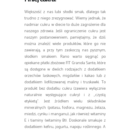
Większość z nas lubi słodki smak, dlatego tak
trudno z niego zrezygnować. Wiemy jednak, że
nadmiar cukru w diecie to duże zagrożenie dla
naszego zdrowia. Jeśli ograniczenie cukru jest
naszym postanowieniem, pamiętajmy, że dziś
można znaleźć wiele produktów, które go nie
zawierają, a przy tym zaskoczą nas pysznym,
słodkim smakiem. Rano warto sięgnąć po
opiekane płatki zbożowe FIT Granola Sante, które
są dostępne w dwóch rodzajach: z dodatkiem
orzechów laskowych, migdałów i kakao lub z
dodatkiem liofilizowanej maliny i truskawki. To
produkt bez dodatku cukru (zawiera wyłącznie
naturalnie występujące cukry) i z „czystą
etykietą”. Jest źródłem wielu składników
mineralnych (potasu, fosforu, magnezu, żelaza,
miedzi, cynku i manganu), jak również witaminy
E i tiaminy (witaminy B1). Doskonale smakuje z
dodatkiem kefiru, jogurtu, napoju roślinnego. A