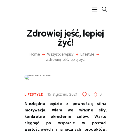
Zdrowiej jeść, lepiej
POPULARNE
żyć!
BIZNES I FINANSE
Home
Wszystkie wpisy
Lifestyle
IT I TECHNOLOGIE
Zdrowiej jeść, lepiej żyć!
LIFESTYLE
MOTORYZACJA
15 stycznia, 2021
0
0
LIFESTYLE
Niezbędna będzie z pewnością silna
motywacja, wiara we własne siły,
konkretne określenie celów. Warto
sięgnąć po wsparcie w postaci
wartościowych i smacznych produktów,