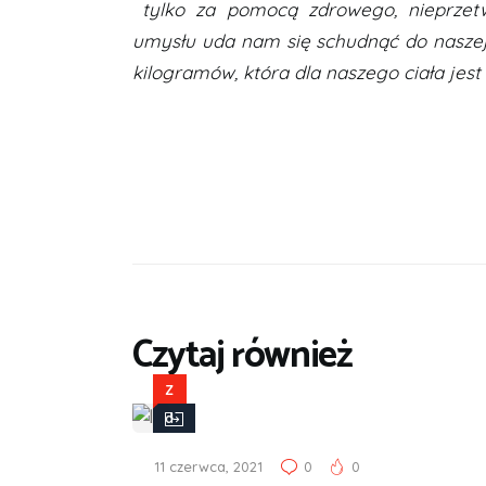
tylko za pomocą zdrowego, nieprzetw
umysłu uda nam się schudnąć do naszej w
kilogramów, która dla naszego ciała jest
Czytaj również
Z
d
r
11 czerwca, 2021
0
0
o