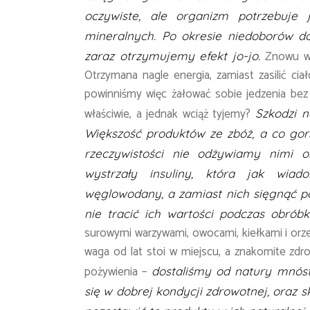
oczywiste, ale
organizm potrzebuje 
mineralnych. Po okresie niedoborów do
Znowu wsz
zaraz otrzymujemy efekt jo-jo.
Otrzymana nagle energia, zamiast zasilić cia
powinniśmy więc żałować sobie jedzenia bez
właściwie, a jednak wciąż tyjemy?
Szkodzi 
Większość produktów ze zbóż, a co gors
rzeczywistości nie odżywiamy nimi o
wystrzały insuliny, która jak wia
węglowodany, a zamiast nich sięgnąć p
nie tracić ich wartości podczas obróbk
surowymi warzywami, owocami, kiełkami i orze
waga od lat stoi w miejscu, a znakomite zdr
pożywienia –
dostaliśmy od natury mnó
się w dobrej kondycji zdrowotnej, oraz s