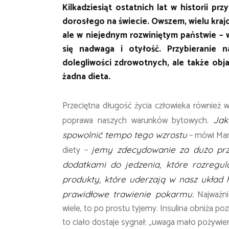
Kilkadziesiąt ostatnich lat w historii p
dorosłego na świecie. Owszem, wielu kraj
ale w niejednym rozwiniętym państwie – w
się nadwaga i otyłość. Przybieranie 
dolegliwości zdrowotnych, ale także ob
żadna dieta.
Przeciętna długość życia człowieka również w
poprawa naszych warunków bytowych.
Jak
– mówi Mari
spowolnić tempo tego wzrostu
diety –
jemy zdecydowanie za dużo prz
dodatkami do jedzenia, które rozregu
produkty, które uderzają w nasz układ
Najważnie
prawidłowe trawienie pokarmu.
wiele, to po prostu tyjemy. Insulina obniża poz
to ciało dostaje sygnał: „uwaga mało pożywien