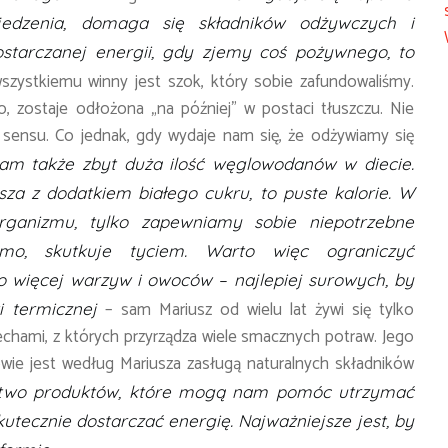
jedzenia, domaga się składników odżywczych i
starczanej energii, gdy zjemy coś pożywnego, to
ystkiemu winny jest szok, który sobie zafundowaliśmy.
ło, zostaje odłożona „na później” w postaci tłuszczu. Nie
 sensu. Co jednak, gdy wydaje nam się, że odżywiamy się
nam także zbyt duża ilość węglowodanów w diecie.
za z dodatkiem białego cukru, to puste kalorie. W
rganizmu, tylko zapewniamy sobie niepotrzebne
domo, skutkuje tyciem. Warto więc ograniczyć
o więcej warzyw i owoców – najlepiej surowych, by
– sam Mariusz od wielu lat żywi się tylko
i termicznej
chami, z których przyrządza wiele smacznych potraw. Jego
owie jest według Mariusza zasługą naturalnych składników
stwo produktów, które mogą nam pomóc utrzymać
kutecznie dostarczać energię. Najważniejsze jest, by