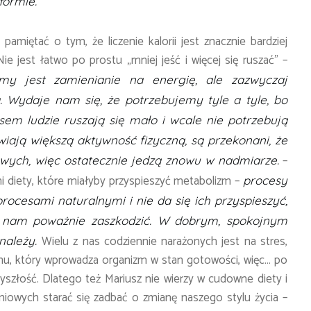
formie.
amiętać o tym, że liczenie kalorii jest znacznie bardziej
e jest łatwo po prostu „mniej jeść i więcej się ruszać” –
my jest zamienianie na energię, ale zazwyczaj
 Wydaje nam się, że potrzebujemy tyle a tyle, bo
em ludzie ruszają się mało i wcale nie potrzebują
rawiają większą aktywność fizyczną, są przekonani, że
–
wych, więc ostatecznie jedzą znowu w nadmiarze.
i diety, które miałyby przyspieszyć metabolizm –
procesy
ocesami naturalnymi i nie da się ich przyspieszyć,
e nam poważnie zaszkodzić. W dobrym, spokojnym
Wielu z nas codziennie narażonych jest na stres,
należy.
nu, który wprowadza organizm w stan gotowości, więc… po
zyszłość. Dlatego też Mariusz nie wierzy w cudowne diety i
iowych starać się zadbać o zmianę naszego stylu życia –