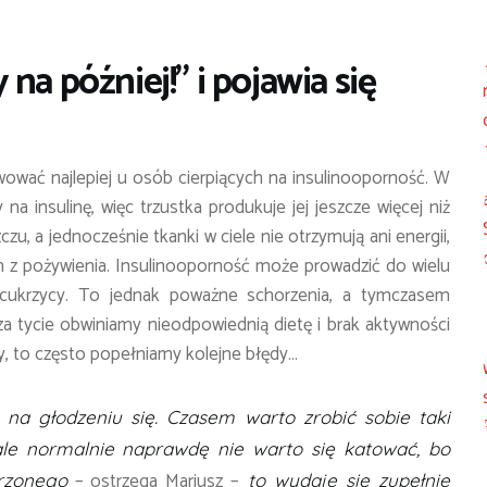
na później!” i pojawia się
ować najlepiej u osób cierpiących na insulinooporność. W
 na insulinę, więc trzustka produkuje jej jeszcze więcej niż
zu, a jednocześnie tkanki w ciele nie otrzymują ani energii,
ch z pożywienia. Insulinooporność może prowadzić do wielu
cukrzycy. To jednak poważne schorzenia, a tymczasem
za tycie obwiniamy nieodpowiednią dietę i brak aktywności
y, to często popełniamy kolejne błędy…
na głodzeniu się. Czasem warto zrobić sobie taki
ale normalnie naprawdę nie warto się katować, bo
– ostrzega Mariusz –
rzonego
to wydaje się zupełnie