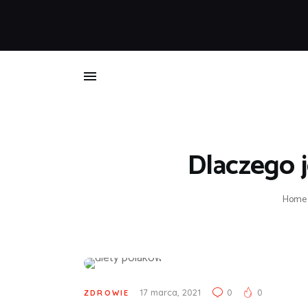
B
Dlaczego j
Home
17 marca, 2021
0
0
ZDROWIE