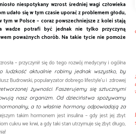
rzyniosło niespotykany wzrost średniej wagi człowieka
om udało się w tym czasie uporać z problemem głodu,
 tym w Polsce – coraz powszechniejsze z kolei stają
na wadze potrafi być jednak nie tylko przyczyną
jawem poważnych chorób. Na takie tycie nie pomoże
zrosła – przyczynił się do tego rozwój medycyny i ogólna
o ludzkość aktualnie robimy jednak wszystko, by
usz Budrowski, popularyzator dobrego lifestyle’u i zdrowej
.
etworzonej żywności
Faszerujemy się sztucznymi
lowują nasz organizm.
Od dzieciństwa spożywamy
 hormonalny, a to właśnie hormony odpowiadają za
jszym takim hormonem jest insulina – gdy jest jej zbyt
iom cukru we krwi, a gdy taki stan utrzymuje się zbyt długo,
ia!