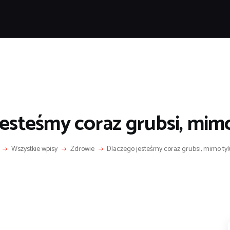
POPULARNE
IZNES I FINANSE
IT I TECHNOLOGIE
LIFESTYLE
MOTORYZACJA
esteśmy coraz grubsi, mimo
Wszystkie wpisy
Zdrowie
Dlaczego jesteśmy coraz grubsi, mimo tyl