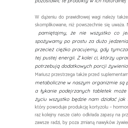
pozostawić te produkty w ich naturalnej 
W dążeniu do prawidłowej wagi należy także p
skomplikowane, niż powszechnie się uważa. Ni
pamiętajmy, że nie wszystko co je
spożywamy po prostu za dużo jedzenia.
przecież ciężko pracujemy, gdy tymczas
tej pustej energii. Z kolei ci, którzy up
potrzebują dodatkowych porcji żywienio
Mariusz przestrzega także przed suplementam
metaboliczne
w naszym organizmie są pr
a łykanie podejrzanych tabletek moż
życiu wszystko będzie nam działać jak 
który powoduje produkcję kortyzolu – hormo
raz kolejny nasze ciało odkłada zapasy na pr
zawsze radzi, by poza zmianą nawyków żywien