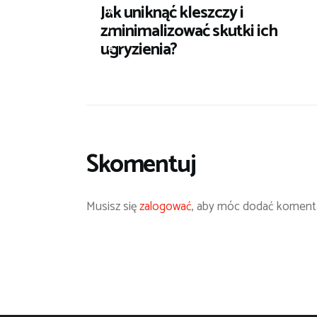
Jak uniknąć kleszczy i
w
zminimalizować skutki ich
i
ugryzienia?
e
Skomentuj
Musisz się
zalogować
, aby móc dodać komenta