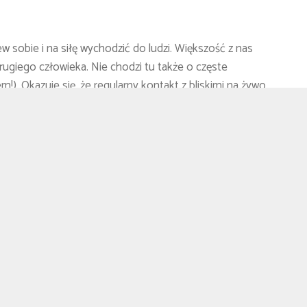
w sobie i na siłę wychodzić do ludzi. Większość z nas
drugiego człowieka. Nie chodzi tu także o częste
!). Okazuje się, że regularny kontakt z bliskimi na żywo
adów, jest niezwykle ważny dla naszego zdrowia
 że budowanie relacji z drugim człowiekiem, jest nam
a nas kluczowe. Satysfakcjonujące kontakty społeczne
. Bączka i Prezydentowej Jolanty Kwaśniewskiej
wiska mentalnego. Izolacja od innych ludzi, niekoniecznie
k, a nawet prawdziwe, odczuwalne cierpienie. Każdy z nas