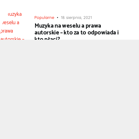
Popularne
18 sierpnia, 2021
Muzyka na weselu a prawa
autorskie – kto za to odpowiada i
kto płaci?
Motoryzacja
6 marca, 2021
Poradnik podróżnika. Jak
spakować wszystko, co
potrzebne?
Zdrowie
18 stycznia, 2021
Blue Monday – czy najbardziej
depresyjny dzień w roku
naprawdę istnieje?