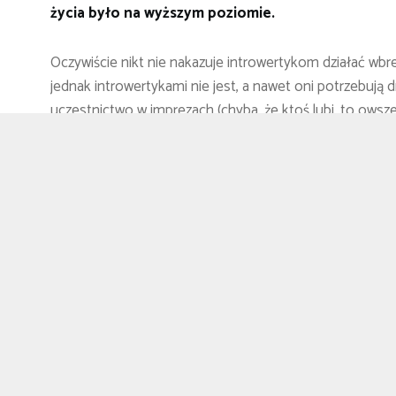
życia było na wyższym poziomie.
Oczywiście nikt nie nakazuje introwertykom działać wbre
jednak introwertykami nie jest, a nawet oni potrzebują 
uczestnictwo w imprezach (chyba, że ktoś lubi, to owszem
np. podczas spotkań w restauracji czy niedzielnych obi
psychicznego i samopoczucia. Musimy uświadomić sobie,
potrzebne. Bliskość i przyjaźń w życiu również będą dl
wpływają pozytywnie na nasze zdrowie.
Epidemia samotności
W książce „Tacy sami. Szczerze o samotności”, Jakuba B
poruszono niezwykle palący problem samotności jako zja
fizyczna, częściej właśnie emocjonalna, wywołuje smute