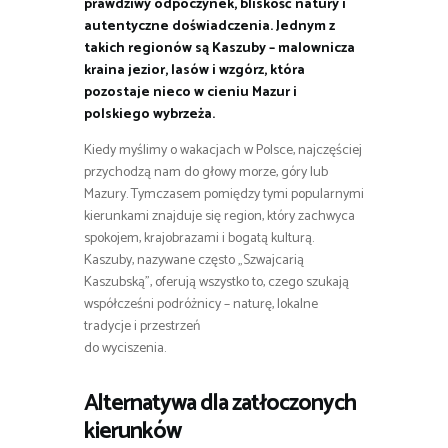
prawdziwy odpoczynek, bliskość natury i
autentyczne doświadczenia. Jednym z
takich regionów są Kaszuby – malownicza
kraina jezior, lasów i wzgórz, która
pozostaje nieco w cieniu Mazur i
polskiego wybrzeża.
Kiedy myślimy o wakacjach w Polsce, najczęściej
przychodzą nam do głowy morze, góry lub
Mazury. Tymczasem pomiędzy tymi popularnymi
kierunkami znajduje się region, który zachwyca
spokojem, krajobrazami i bogatą kulturą.
Kaszuby, nazywane często „Szwajcarią
Kaszubską”, oferują wszystko to, czego szukają
współcześni podróżnicy – naturę, lokalne
tradycje i przestrzeń
do wyciszenia.
Alternatywa dla zatłoczonych
kierunków