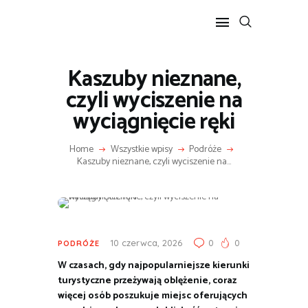
Kaszuby nieznane,
POPULARNE
czyli wyciszenie na
BIZNES I FINANSE
wyciągnięcie ręki
IT I TECHNOLOGIE
LIFESTYLE
Home
Wszystkie wpisy
Podróże
Kaszuby nieznane, czyli wyciszenie na...
MOTORYZACJA
10 czerwca, 2026
0
0
PODRÓŻE
W czasach, gdy najpopularniejsze kierunki
turystyczne przeżywają oblężenie, coraz
więcej osób poszukuje miejsc oferujących