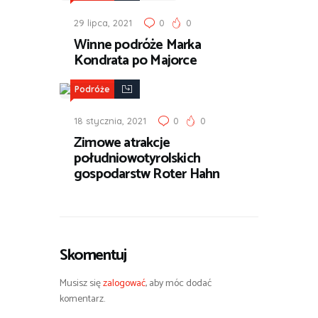
29 lipca, 2021
0
0
Winne podróże Marka
Kondrata po Majorce
Podróże
18 stycznia, 2021
0
0
Zimowe atrakcje
południowotyrolskich
gospodarstw Roter Hahn
Skomentuj
Musisz się
zalogować
, aby móc dodać
komentarz.