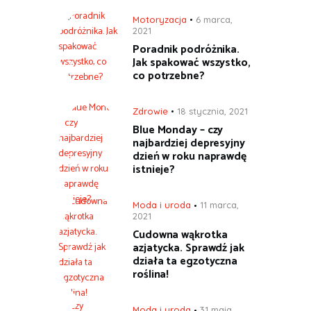
Motoryzacja
6 marca,
2021
Poradnik podróżnika.
Jak spakować wszystko,
co potrzebne?
Zdrowie
18 stycznia, 2021
Blue Monday – czy
najbardziej depresyjny
dzień w roku naprawdę
istnieje?
Moda i uroda
11 marca,
2021
Cudowna wąkrotka
azjatycka. Sprawdź jak
działa ta egzotyczna
roślina!
Moda i uroda
31 maja,