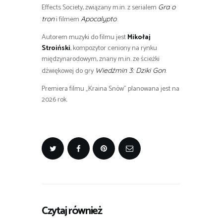
Effects Society, związany m.in. z serialem
Gra o
i filmem
.
tron
Apocalypto
Autorem muzyki do filmu jest
Mikołaj
Stroiński
, kompozytor ceniony na rynku
międzynarodowym, znany m.in. ze ścieżki
dźwiękowej do gry
.
Wiedźmin 3: Dziki Gon
Premiera filmu „Kraina Snów” planowana jest na
2026 rok.
Czytaj również