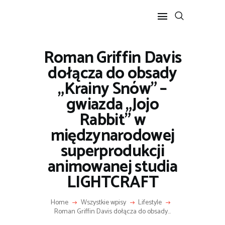
Roman Griffin Davis
POPULARNE
dołącza do obsady
BIZNES I FINANSE
„Krainy Snów” –
IT I TECHNOLOGIE
gwiazda „Jojo
LIFESTYLE
Rabbit” w
MOTORYZACJA
międzynarodowej
superprodukcji
animowanej studia
LIGHTCRAFT
Home
Wszystkie wpisy
Lifestyle
Roman Griffin Davis dołącza do obsady...