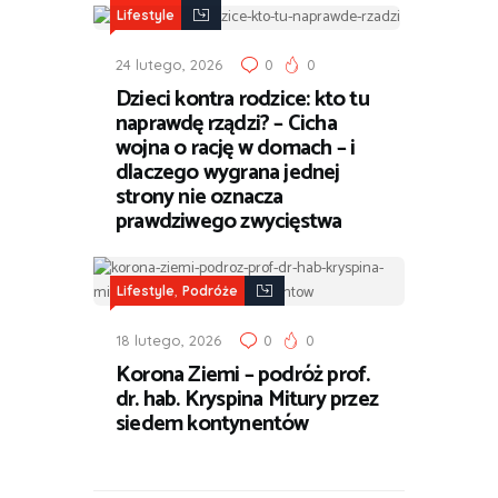
Lifestyle
24 lutego, 2026
0
0
Dzieci kontra rodzice: kto tu
naprawdę rządzi? – Cicha
wojna o rację w domach – i
dlaczego wygrana jednej
strony nie oznacza
prawdziwego zwycięstwa
,
Lifestyle
Podróże
18 lutego, 2026
0
0
Korona Ziemi – podróż prof.
dr. hab. Kryspina Mitury przez
siedem kontynentów