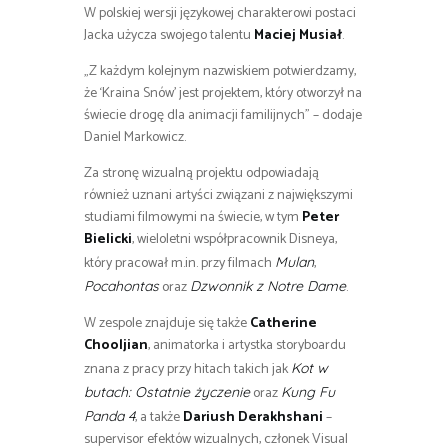
W polskiej wersji językowej charakterowi postaci
Jacka użycza swojego talentu
Maciej Musiał
.
„Z każdym kolejnym nazwiskiem potwierdzamy,
że ‘Kraina Snów’ jest projektem, który otworzył na
świecie drogę dla animacji familijnych” – dodaje
Daniel Markowicz.
Za stronę wizualną projektu odpowiadają
również uznani artyści związani z największymi
studiami filmowymi na świecie, w tym
Peter
Bielicki
, wieloletni współpracownik Disneya,
który pracował m.in. przy filmach
,
Mulan
oraz
.
Pocahontas
Dzwonnik z Notre Dame
W zespole znajduje się także
Catherine
Chooljian
, animatorka i artystka storyboardu
znana z pracy przy hitach takich jak
Kot w
oraz
butach: Ostatnie życzenie
Kung Fu
, a także
Dariush Derakhshani
–
Panda 4
supervisor efektów wizualnych, członek Visual