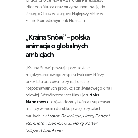
Critics’ Choice Movie Award dla Najlepszego
Młodego Aktora oraz otrzymał nominację do
Złotego Globu w kategorii Najlepszy Aktor w
Filmie Komediowym lub Musicalu.
„Kraina Snów” – polska
animacja o globalnych
ambicjach
„Kraina Snów” powstaje przy udziale
międzynarodowego zespołu twórców, którzy
przez lata pracowali przy najbardziej
rozpoznawalnych produkcjach światowego kina i
telewizji. Współreżyserem filmu jest
Maks
Naporowski
, doświadczony twórca i supervisor,
mający w swoim dorobku pracę przy takich
tytułach jak
,
Matrix Rewolucje
Harry Potter i
oraz
Komnata Tajemnic
Harry Potter i
.
Więzień Azkabanu