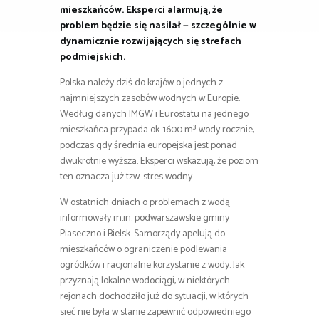
mieszkańców. Eksperci alarmują, że
problem będzie się nasilał — szczególnie w
dynamicznie rozwijających się strefach
podmiejskich.
Polska należy dziś do krajów o jednych z
najmniejszych zasobów wodnych w Europie.
Według danych IMGW i Eurostatu na jednego
mieszkańca przypada ok. 1600 m³ wody rocznie,
podczas gdy średnia europejska jest ponad
dwukrotnie wyższa. Eksperci wskazują, że poziom
ten oznacza już tzw. stres wodny.
W ostatnich dniach o problemach z wodą
informowały m.in. podwarszawskie gminy
Piaseczno i Bielsk. Samorządy apelują do
mieszkańców o ograniczenie podlewania
ogródków i racjonalne korzystanie z wody. Jak
przyznają lokalne wodociągi, w niektórych
rejonach dochodziło już do sytuacji, w których
sieć nie była w stanie zapewnić odpowiedniego