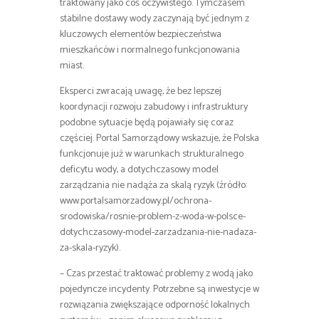
traktowany jako coś oczywistego. Tymczasem
stabilne dostawy wody zaczynają być jednym z
kluczowych elementów bezpieczeństwa
mieszkańców i normalnego funkcjonowania
miast.
Eksperci zwracają uwagę, że bez lepszej
koordynacji rozwoju zabudowy i infrastruktury
podobne sytuacje będą pojawiały się coraz
częściej. Portal Samorządowy wskazuje, że Polska
funkcjonuje już w warunkach strukturalnego
deficytu wody, a dotychczasowy model
zarządzania nie nadąża za skalą ryzyk (źródło:
www.portalsamorzadowy.pl/ochrona-
srodowiska/rosnie-problem-z-woda-w-polsce-
dotychczasowy-model-zarzadzania-nie-nadaza-
za-skala-ryzyk).
– Czas przestać traktować problemy z wodą jako
pojedyncze incydenty. Potrzebne są inwestycje w
rozwiązania zwiększające odporność lokalnych