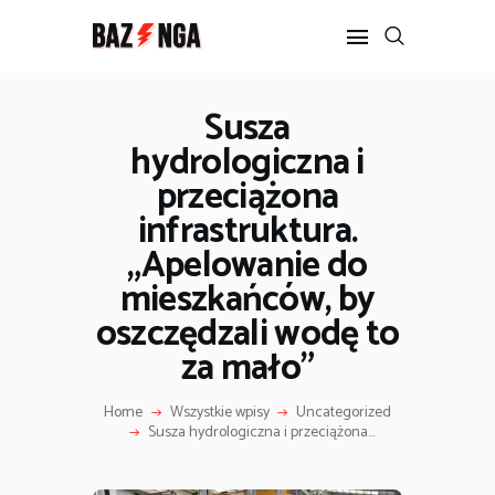
Susza
hydrologiczna i
POPULARNE
przeciążona
BIZNES I FINANSE
IT I TECHNOLOGIE
infrastruktura.
LIFESTYLE
„Apelowanie do
MOTORYZACJA
mieszkańców, by
oszczędzali wodę to
za mało”
Home
Wszystkie wpisy
Uncategorized
Susza hydrologiczna i przeciążona...