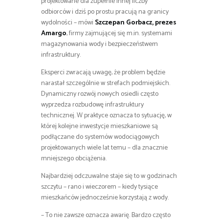
projektowane dla zupełnie innej liczby
odbiorców i dziś po prostu pracują na granicy
wydolności – mówi
Szczepan Gorbacz, prezes
Amargo
, firmy zajmującej się m.in. systemami
magazynowania wody i bezpieczeństwem
infrastruktury.
Eksperci zwracają uwagę, że problem będzie
narastał szczególnie w strefach podmiejskich.
Dynamiczny rozwój nowych osiedli często
wyprzedza rozbudowę infrastruktury
technicznej. W praktyce oznacza to sytuację, w
której kolejne inwestycje mieszkaniowe są
podłączane do systemów wodociągowych
projektowanych wiele lat temu – dla znacznie
mniejszego obciążenia.
Najbardziej odczuwalne staje się to w godzinach
szczytu – rano i wieczorem – kiedy tysiące
mieszkańców jednocześnie korzystają z wody.
– To nie zawsze oznacza awarię. Bardzo często