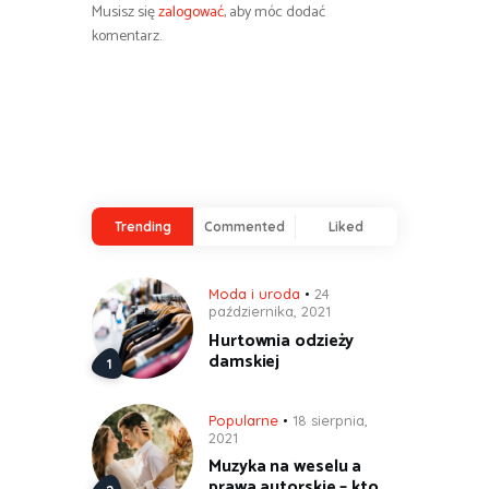
Musisz się
zalogować
, aby móc dodać
komentarz.
Trending
Commented
Liked
Moda i uroda
24
października, 2021
Hurtownia odzieży
damskiej
Popularne
18 sierpnia,
2021
Muzyka na weselu a
prawa autorskie – kto