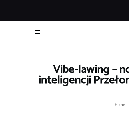
B
Vibe-lawing – n
inteligencji Przeł
Home