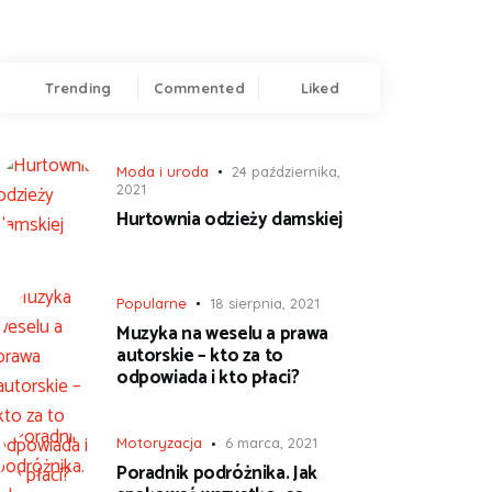
Trending
Commented
Liked
Moda i uroda
24 października,
2021
Hurtownia odzieży damskiej
Popularne
18 sierpnia, 2021
Muzyka na weselu a prawa
autorskie – kto za to
odpowiada i kto płaci?
Motoryzacja
6 marca, 2021
Poradnik podróżnika. Jak