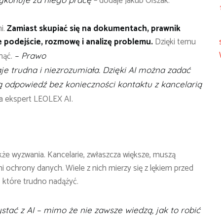
– dodaje Jakub Olszak.
mi.
Zamiast skupiać się na dokumentach, prawnik
e podejście, rozmowę i analizę problemu.
Dzięki temu
snąć.
– Prawo
taje trudna i niezrozumiała. Dzięki AI można zadać
ną odpowiedź bez konieczności kontaktu z kancelarią
a ekspert LEOLEX AI.
akże wyzwania. Kancelarie, zwłaszcza większe, muszą
 ochrony danych. Wiele z nich mierzy się z lękiem przed
, które trudno nadążyć.
stać z AI – mimo że nie zawsze wiedzą, jak to robić