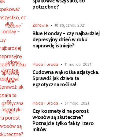
spakować wszystko, co
potrzebne?
Zdrowie
18 stycznia, 2021
Blue Monday – czy najbardziej
depresyjny dzień w roku
naprawdę istnieje?
Moda i uroda
11 marca, 2021
Cudowna wąkrotka azjatycka.
Sprawdź jak działa ta
egzotyczna roślina!
Moda i uroda
31 maja, 2021
Czy kosmetyki na porost
włosów są skuteczne?
Poznajcie tylko fakty i zero
mitów