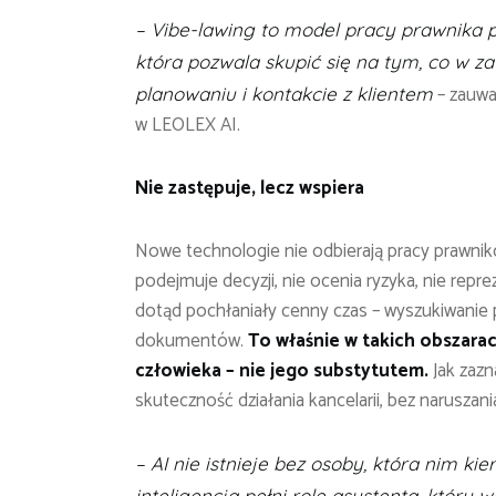
– Vibe-lawing to model pracy prawnika p
która pozwala skupić się na tym, co w z
– zauwa
planowaniu i kontakcie z klientem
w LEOLEX AI.
Nie zastępuje, lecz wspiera
Nowe technologie nie odbierają pracy prawnikom
podejmuje decyzji, nie ocenia ryzyka, nie repr
dotąd pochłaniały cenny czas – wyszukiwanie 
dokumentów.
To właśnie w takich obszara
człowieka – nie jego substytutem.
Jak zazn
skuteczność działania kancelarii, bez naruszani
– AI nie istnieje bez osoby, która nim k
inteligencja pełni rolę asystenta, który