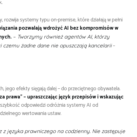
k.
 rozwija systemy typu on-premise, które działają w pełni
wiązania pozwalają wdrożyć AI bez kompromisów w
nych.
– Tworzymy również agentów AI, którzy
–
ęki czemu żadne dane nie opuszczają kancelarii
h, jego efekty sięgają dalej – do przeciętnego obywatela.
a prawa” – upraszczając język przepisów i wskazując
 szybkość odpowiedzi odróżnia systemy AI od
dzielnego wertowania ustaw.
cz z języka prawniczego na codzienny. Nie zastępuje