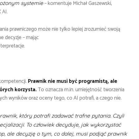
– komentuje Michał Gaszewski,
złożonym systemie
 AI.
nia prawniczego może nie tylko lepiej zrozumieć swoją
me decyzje – mając
terpretacje.
kompetencji.
Prawnik nie musi być programistą, ale
tórych korzysta.
To oznacza m.in. umiejętność tworzenia
ch wyników oraz oceny tego, co AI potrafi, a czego nie.
rawnik, który potrafi zadawać trafne pytania. Czyli
.
cjalizacji
To człowiek decyduje, jak wykorzystać
, ale decyzję o tym, co dalej, musi podjąć prawnik