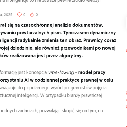
ca, 2025
0
0
rał się na czasochłonnej analizie dokumentów,
owywaniu powtarzalnych pism. Tymczasem dynamiczny
ligencji radykalnie zmienia ten obraz. Prawnicy coraz
swojej dziedzinie, ale również przewodnikami po nowej
zków realizowana jest przez algorytmy.
sformację jest koncepcja
–
model pracy
vibe-lawing
rzystaniu AI w codziennej praktyce prawnej w celu
 nawiązuje do popularnego wśród programistów pojęcia
ztucznej inteligencji. W przypadku branży prawniczej
mudnych zadaniach, pozwalając skupić się na tym, co