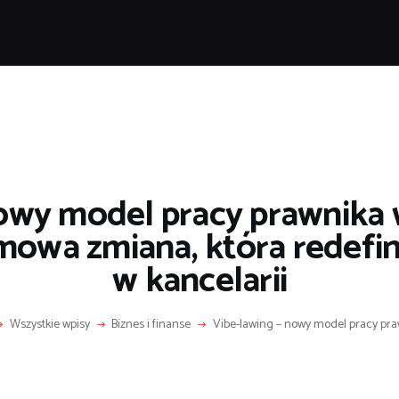
POPULARNE
IZNES I FINANSE
IT I TECHNOLOGIE
LIFESTYLE
MOTORYZACJA
owy model pracy prawnika 
omowa zmiana, która redefin
w kancelarii
Wszystkie wpisy
Biznes i finanse
Vibe-lawing – nowy model pracy praw