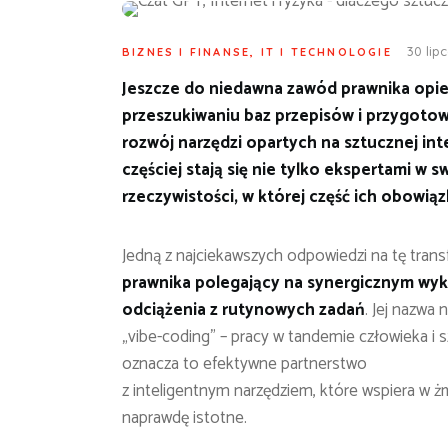
30 lip
BIZNES I FINANSE
,
IT I TECHNOLOGIE
Jeszcze do niedawna zawód prawnika opie
przeszukiwaniu baz przepisów i przygot
rozwój narzędzi opartych na sztucznej inte
częściej stają się nie tylko ekspertami w 
rzeczywistości, w której część ich obowią
Jedną z najciekawszych odpowiedzi na tę tran
prawnika polegający na synergicznym wyko
odciążenia z rutynowych zadań
. Jej nazwa
„vibe-coding” – pracy w tandemie człowieka i s
oznacza to efektywne partnerstwo
z inteligentnym narzędziem, które wspiera w ż
naprawdę istotne.