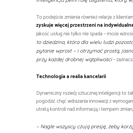
To podejście zmienia również relacje z klienta
zyskuje więcej przestrzeni na indywidualn
jakość usług nie tylko nie spada – może wzro
to dziedzina, która dla wielu ludzi pozos
pytanie wprost – i otrzymać prostą, jas
– zaznacz
przy każdej drobnej wątpliwości
Technologia a realia kancelarii
Dynamiczny rozwój sztucznej inteligencji to t
pogodzić chęć wdrażania innowacji z wymogami
utratą kontroli nad informacją i tempem zmian
– Nagle wszyscy czują presję, żeby korzy