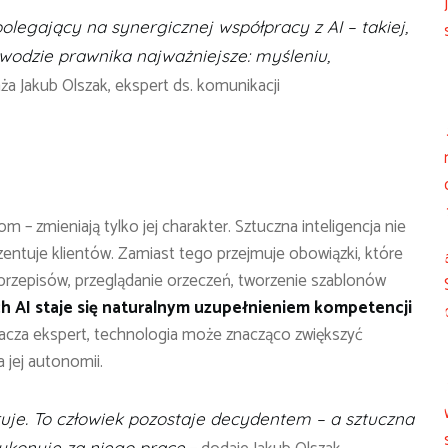
olegający na synergicznej współpracy z AI – takiej,
awodzie prawnika najważniejsze: myśleniu,
ża Jakub Olszak, ekspert ds. komunikacji
 – zmieniają tylko jej charakter. Sztuczna inteligencja nie
ezentuje klientów. Zamiast tego przejmuje obowiązki, które
przepisów, przeglądanie orzeczeń, tworzenie szablonów
ch AI staje się naturalnym uzupełnieniem kompetencji
acza ekspert, technologia może znacząco zwiększyć
a jej autonomii.
ieruje. To człowiek pozostaje decydentem – a sztuczna
 wykonuje za niego pracę