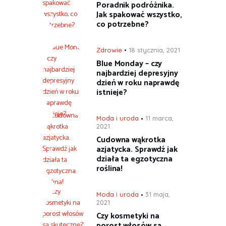
Poradnik podróżnika.
Jak spakować wszystko,
co potrzebne?
Zdrowie
18 stycznia, 2021
Blue Monday – czy
najbardziej depresyjny
dzień w roku naprawdę
istnieje?
Moda i uroda
11 marca,
2021
Cudowna wąkrotka
azjatycka. Sprawdź jak
działa ta egzotyczna
roślina!
Moda i uroda
31 maja,
2021
Czy kosmetyki na
porost włosów są