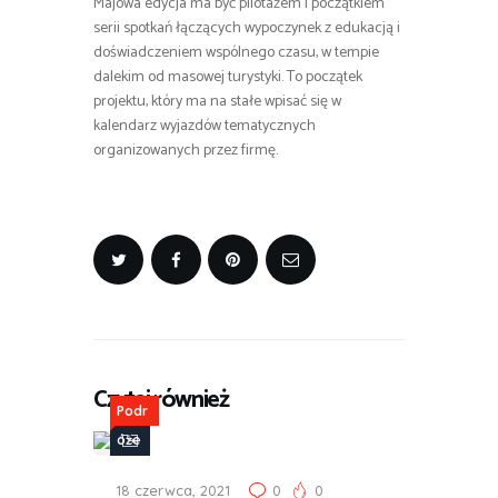
Majowa edycja ma być pilotażem i początkiem
serii spotkań łączących wypoczynek z edukacją i
doświadczeniem wspólnego czasu, w tempie
dalekim od masowej turystyki. To początek
projektu, który ma na stałe wpisać się w
kalendarz wyjazdów tematycznych
organizowanych przez firmę.
Czytaj również
Podr
óże
18 czerwca, 2021
0
0