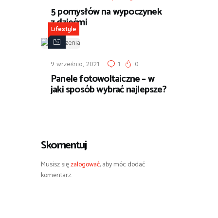
5 pomysłów na wypoczynek
z dziećmi
Lifestyle
9 września, 2021
1
0
Panele fotowoltaiczne – w
jaki sposób wybrać najlepsze?
Skomentuj
Musisz się
zalogować
, aby móc dodać
komentarz.