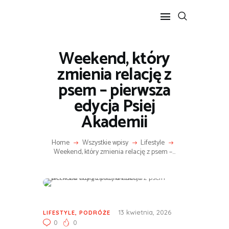
Weekend, który
POPULARNE
zmienia relację z
BIZNES I FINANSE
psem – pierwsza
IT I TECHNOLOGIE
edycja Psiej
LIFESTYLE
Akademii
MOTORYZACJA
Home
Wszystkie wpisy
Lifestyle
Weekend, który zmienia relację z psem –...
13 kwietnia, 2026
LIFESTYLE
,
PODRÓŻE
0
0