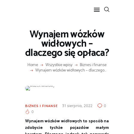
Wynajem wózków
POPULARNE
widłowych –
BIZNES I FINANSE
dlaczego się opłaca?
IT I TECHNOLOGIE
LIFESTYLE
Home
Wszystkie wpisy
Biznes i finanse
Wynajem wózków widłowych – dlaczego...
MOTORYZACJA
31 sierpnia, 2022
0
BIZNES I FINANSE
0
Wynajem wózków widłowych to sposób na
zdobycie tychże pojazdów małym