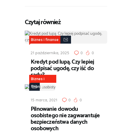
Czytaj również
Biznes i finanse
21 października, 2025
0
0
Kredyt pod lupą. Czy lepiej
podpisać ugodę, czy iść do
sądu?
Biznes i
finanse
15 marca, 2021
0
0
Pilnowanie dowodu
osobistego nie zagwarantuje
bezpieczeństwa danych
osobowych