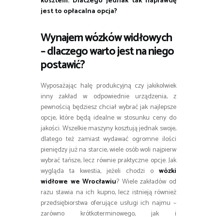
kosztem. Dlaczego jednak tak naprawdę
jest to opłacalna opcja?
Wynajem wózków widłowych
– dlaczego warto jest na niego
postawić?
Wyposażając halę produkcyjną czy jakikolwiek
inny zakład w odpowiednie urządzenia, z
pewnością będziesz chciał wybrać jak najlepsze
opcje, które będą idealne w stosunku ceny do
jakości. Wszelkie maszyny kosztują jednak swoje,
dlatego też zamiast wydawać ogromne ilości
pieniędzy już na starcie, wiele osób woli najpierw
wybrać tańsze, lecz równie praktyczne opcje. Jak
wygląda ta kwestia, jeżeli chodzi o
wózki
widłowe we Wrocławiu
? Wiele zakładów od
razu stawia na ich kupno, lecz istnieją również
przedsiębiorstwa oferujące usługi ich najmu –
zarówno krótkoterminowego, jak i