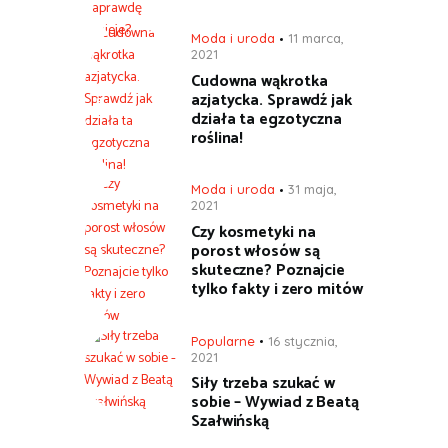
Moda i uroda
11 marca,
2021
Cudowna wąkrotka
azjatycka. Sprawdź jak
działa ta egzotyczna
roślina!
Moda i uroda
31 maja,
2021
Czy kosmetyki na
porost włosów są
skuteczne? Poznajcie
tylko fakty i zero mitów
Popularne
16 stycznia,
2021
Siły trzeba szukać w
sobie – Wywiad z Beatą
Szałwińską