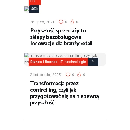
IT i
tech
nolo
28 lipca, 2021
0
0
gie
Przyszłość sprzedaży to
sklepy bezobsługowe.
Innowacje dla branży retail
,
Biznes i finanse
IT i technologie
2 listopada, 2025
0
0
Transformacja przez
controlling, czyli jak
przygotować się na niepewną
przyszłość