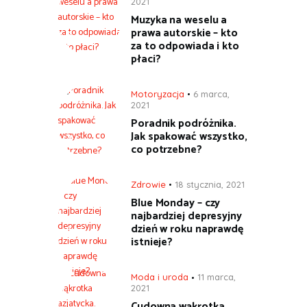
2021
Muzyka na weselu a
prawa autorskie – kto
za to odpowiada i kto
płaci?
Motoryzacja
6 marca,
2021
Poradnik podróżnika.
Jak spakować wszystko,
co potrzebne?
Zdrowie
18 stycznia, 2021
Blue Monday – czy
najbardziej depresyjny
dzień w roku naprawdę
istnieje?
Moda i uroda
11 marca,
2021
Cudowna wąkrotka