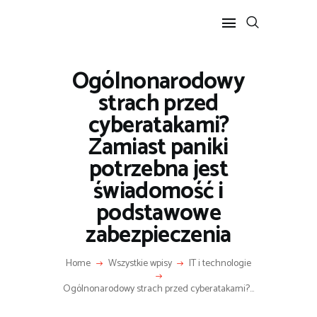
Ogólnonarodowy
POPULARNE
strach przed
BIZNES I FINANSE
cyberatakami?
IT I TECHNOLOGIE
Zamiast paniki
LIFESTYLE
potrzebna jest
MOTORYZACJA
świadomość i
podstawowe
zabezpieczenia
Home
Wszystkie wpisy
IT i technologie
Ogólnonarodowy strach przed cyberatakami?...