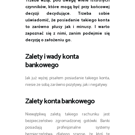
Trzeba wziąć pod uwagę wiele istotnych
czynników, które mogą być przy końcowej
decyzji decydujące. Trzeba sobie
uświadomić, że posiadanie takiego konta
to zarówno plusy jak i minusy. I warto
zapoznać się z nimi, zanim podejmie się
decyzję o założeniu go.
Zalety i wady konta
bankowego
Jak już wyżej pisałem posiadanie takiego konta,
niesie ze sobą zarówno pozytywy, jak i negatywy.
Zalety konta bankowego
Niewątpliwą zaletą takiego rachunku jest
bezpieczeństwo zgromadzonej gotówki. Banki
posiadają profesjonalne systemy
bezpieczeństwa, dlatego szanse, że ktoś te