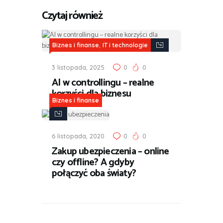
Czytaj również
,
Biznes i finanse
IT i technologie
3 listopada, 2025
0
0
AI w controllingu – realne
korzyści dla biznesu
Biznes i finanse
6 listopada, 2020
0
0
Zakup ubezpieczenia – online
czy offline? A gdyby
połączyć oba światy?