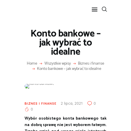
Konto bankowe –
POPULARNE
jak wybrać to
BIZNES I FINANSE
idealne
IT I TECHNOLOGIE
LIFESTYLE
Home
Wszystkie wpisy
Biznes i finanse
Konto bankowe – jak wybrać to idealne
MOTORYZACJA
2 lipca, 2021
0
BIZNES I FINANSE
0
Wybór osobistego konta bankowego tak
na dobrą sprawę nie jest wyborem łatwym.