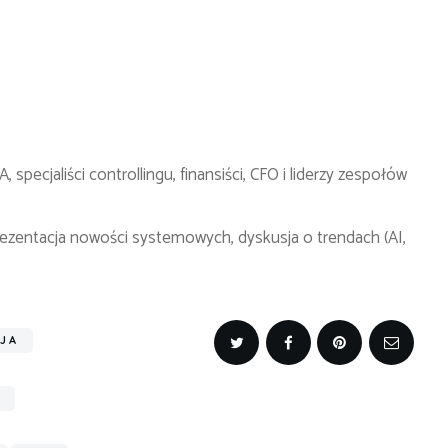
ecjaliści controllingu, finansiści, CFO i liderzy zespołów
zentacja nowości systemowych, dyskusja o trendach (AI,
JA
S