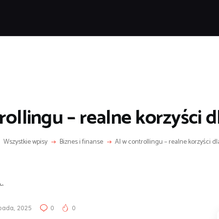
POPULARNE
IZNES I FINANSE
IT I TECHNOLOGIE
LIFESTYLE
MOTORYZACJA
rollingu – realne korzyści d
Wszystkie wpisy
Biznes i finanse
AI w controllingu – realne korzyści d
opada, 2025
0
0