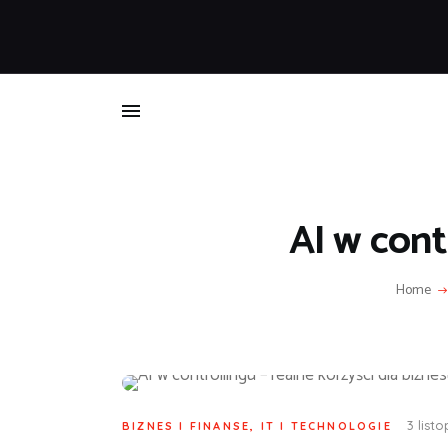
B
AI w cont
Home
3 list
BIZNES I FINANSE
,
IT I TECHNOLOGIE