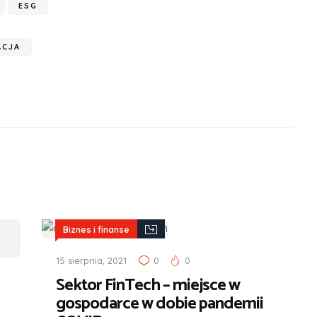
ESG
ACJA
Biznes i finanse
15 sierpnia, 2021
0
0
Sektor FinTech – miejsce w
gospodarce w dobie pandemii