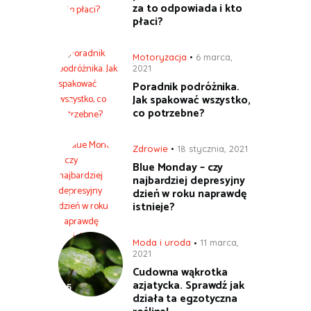
za to odpowiada i kto
płaci?
Motoryzacja
6 marca,
2021
Poradnik podróżnika.
Jak spakować wszystko,
co potrzebne?
Zdrowie
18 stycznia, 2021
Blue Monday – czy
najbardziej depresyjny
dzień w roku naprawdę
istnieje?
Moda i uroda
11 marca,
2021
Cudowna wąkrotka
azjatycka. Sprawdź jak
działa ta egzotyczna