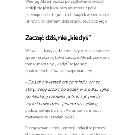
Według Abramowicza porządkowanie swoich
emicji nie jest luksusem ani modą z półki
„rozwoju osobistego”. To obowiązek wobec siebie
i innych, fundament dobrostanu psychicznego.
Zacząć dziś, nie „kiedyś”
W świecie, który pędzi coraz szybciej, odkładanie
spraw na później bywa kuszące. Ale jak podkreśla
trener mentalny, „kiedyś” to jedno z
najdroższych słów, jakie wypowiadamy.
–
Dzisiaj nie jesteś ani za młody, ani za
stary, żeby zrobić porządek w środku. Tylko
poukładany człowiek potrafi żyć pełnią
–
życia i powiedzieć: jestem szczęśliwy
podsumowuje Damian Abramowicz, mówca
motywacyjny i szkoleniowiec.
Porządkowanie myśli, emocji i relacji to proces,
który nie wymaga perfekcji, lecz decyzji. Decyzji,