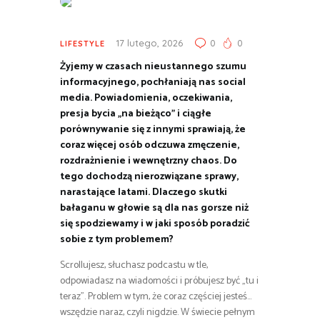
17 lutego, 2026
0
0
LIFESTYLE
Żyjemy w czasach nieustannego szumu
informacyjnego, pochłaniają nas social
media. Powiadomienia, oczekiwania,
presja bycia „na bieżąco” i ciągłe
porównywanie się z innymi sprawiają, że
coraz więcej osób odczuwa zmęczenie,
rozdrażnienie i wewnętrzny chaos. Do
tego dochodzą nierozwiązane sprawy,
narastające latami. Dlaczego skutki
bałaganu w głowie są dla nas gorsze niż
się spodziewamy i w jaki sposób poradzić
sobie z tym problemem?
Scrollujesz, słuchasz podcastu w tle,
odpowiadasz na wiadomości i próbujesz być „tu i
teraz”. Problem w tym, że coraz częściej jesteś…
wszędzie naraz, czyli nigdzie. W świecie pełnym