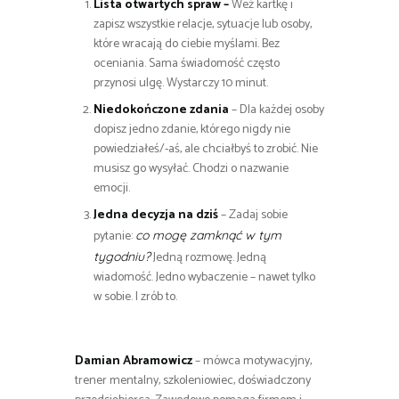
Lista otwartych spraw –
Weź kartkę i
zapisz wszystkie relacje, sytuacje lub osoby,
które wracają do ciebie myślami. Bez
oceniania. Sama świadomość często
przynosi ulgę. Wystarczy 10 minut.
Niedokończone zdania
– Dla każdej osoby
dopisz jedno zdanie, którego nigdy nie
powiedziałeś/-aś, ale chciałbyś to zrobić. Nie
musisz go wysyłać. Chodzi o nazwanie
emocji.
Jedna decyzja na dziś
– Zadaj sobie
pytanie:
co mogę zamknąć w tym
Jedną rozmowę. Jedną
tygodniu?
wiadomość. Jedno wybaczenie – nawet tylko
w sobie. I zrób to.
Damian Abramowicz
– mówca motywacyjny,
trener mentalny, szkoleniowiec, doświadczony