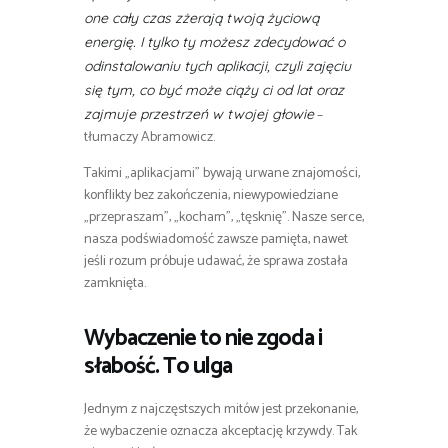
one cały czas zżerają twoją życiową
energię. I tylko ty możesz zdecydować o
odinstalowaniu tych aplikacji, czyli zajęciu
się tym, co być może ciąży ci od lat oraz
–
zajmuje przestrzeń w twojej głowie
tłumaczy Abramowicz.
Takimi „aplikacjami” bywają urwane znajomości,
konflikty bez zakończenia, niewypowiedziane
„przepraszam”, „kocham”, „tęsknię”. Nasze serce,
nasza podświadomość zawsze pamięta, nawet
jeśli rozum próbuje udawać, że sprawa została
zamknięta.
Wybaczenie to nie zgoda i
słabość. To ulga
Jednym z najczęstszych mitów jest przekonanie,
że wybaczenie oznacza akceptację krzywdy. Tak