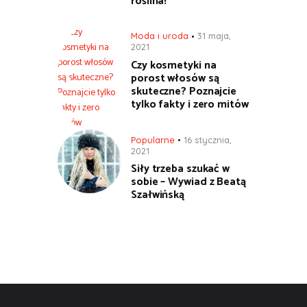
roślina!
Moda i uroda
31 maja,
2021
Czy kosmetyki na
porost włosów są
skuteczne? Poznajcie
tylko fakty i zero mitów
Popularne
16 stycznia,
2021
Siły trzeba szukać w
sobie – Wywiad z Beatą
Szałwińską