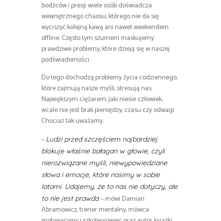
bodźców i presji wiele osób doświadcza
wewnętrznego chaosu, którego nie da się
wyciszyć kolejną kawą ani nawet weekendem
offline. Często tym szumem maskujemy
prawdziwe problemy, które dzieją się w naszej
podświadomości.
Do tego dochodzą problemy życia codziennego,
które zajmują nasze myśli, stresują nas.
Największym ciężarem, jaki niesie człowiek,
wcale nie jest brak pieniędzy, czasu czy odwagi.
Chociaż tak uważamy.
–
Ludzi przed szczęściem najbardziej
blokuje właśnie bałagan w głowie, czyli
nierozwiązane myśli, niewypowiedziane
słowa i emocje, które nosimy w sobie
latami. Udajemy, że to nas nie dotyczy, ale
– mówi Damian
to nie jest prawda
Abramowicz, trener mentalny, mówca
motywacyjny i szkoleniowiec oraz autor książki