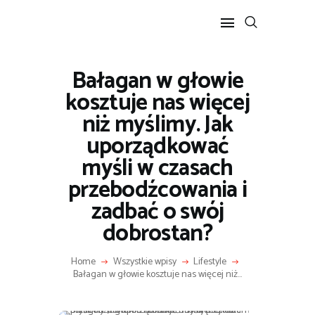
Bałagan w głowie
POPULARNE
kosztuje nas więcej
BIZNES I FINANSE
niż myślimy. Jak
IT I TECHNOLOGIE
uporządkować
LIFESTYLE
myśli w czasach
MOTORYZACJA
przebodźcowania i
zadbać o swój
dobrostan?
Home
Wszystkie wpisy
Lifestyle
Bałagan w głowie kosztuje nas więcej niż...