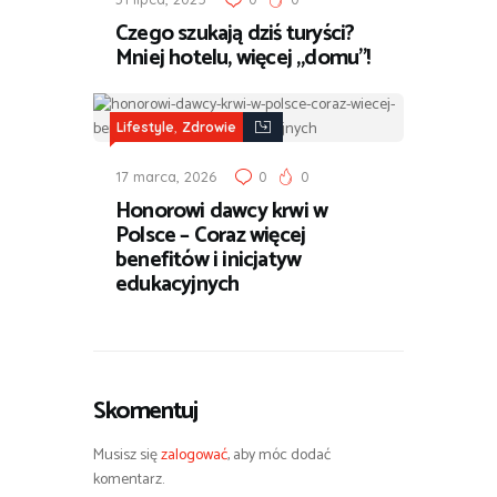
Czego szukają dziś turyści?
Mniej hotelu, więcej „domu”!
,
Lifestyle
Zdrowie
17 marca, 2026
0
0
Honorowi dawcy krwi w
Polsce – Coraz więcej
benefitów i inicjatyw
edukacyjnych
Skomentuj
Musisz się
zalogować
, aby móc dodać
komentarz.