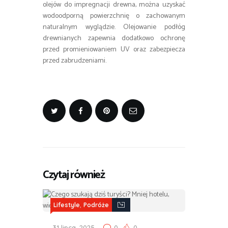
olejów do impregnacji drewna, można uzyskać
wodoodporną powierzchnię o zachowanym
naturalnym wyglądzie. Olejowanie podłóg
drewnianych zapewnia dodatkowo ochronę
przed promieniowaniem UV oraz zabezpiecza
przed zabrudzeniami.
Czytaj również
,
Lifestyle
Podróże
31 lipca, 2025
0
0