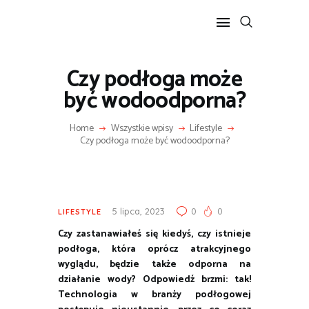
Czy podłoga może
POPULARNE
być wodoodporna?
BIZNES I FINANSE
Home
Wszystkie wpisy
Lifestyle
IT I TECHNOLOGIE
Czy podłoga może być wodoodporna?
LIFESTYLE
MOTORYZACJA
5 lipca, 2023
0
0
LIFESTYLE
Czy zastanawiałeś się kiedyś, czy istnieje
podłoga, która oprócz atrakcyjnego
wyglądu, będzie także odporna na
działanie wody? Odpowiedź brzmi: tak!
Technologia w branży podłogowej