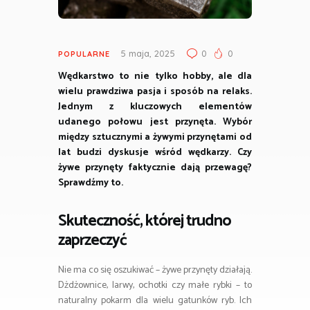
5 maja, 2025
0
0
POPULARNE
Wędkarstwo to nie tylko hobby, ale dla
wielu prawdziwa pasja i sposób na relaks.
Jednym z kluczowych elementów
udanego połowu jest przynęta. Wybór
między sztucznymi a żywymi przynętami od
lat budzi dyskusje wśród wędkarzy. Czy
żywe przynęty faktycznie dają przewagę?
Sprawdźmy to.
Skuteczność, której trudno
zaprzeczyć
Nie ma co się oszukiwać – żywe przynęty działają.
Dżdżownice, larwy, ochotki czy małe rybki – to
naturalny pokarm dla wielu gatunków ryb. Ich