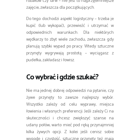
robaków czy larw – nie jest to najprzyjemniejsze
zajęcie, zwłaszcza dla początkujących.
Do tego dochodzi aspekt logistyczny – trzeba je
kupić (lub wykopać), przewieźć i utrzymać w
odpowiednich warunkach. Dla niektórych
wędkarzy to zbyt wiele zachodu, zwłaszcza gdy
planują szybki wypad po pracy. Wtedy sztuczne
przynęty wygrywają prostotą – wyciągasz z
pudełka, zakładasz i łowisz.
Co wybrać i gdzie szukać?
Nie ma jednej dobrej odpowiedzi na pytanie, czy
żywe przynęty to zawsze najlepszy wybór.
Wszystko zależy od celu wyprawy, miejsca
łowienia i własnych preferencji. Jeśli zależy Ci na
skuteczności i chcesz zwiększyć szanse na
udany połów, warto mieć pod ręką przynajmniej
kilka żywych opcji. Z kolei jeśli cenisz sobie
wygodę i czystość, sztuczne przynęty też mają