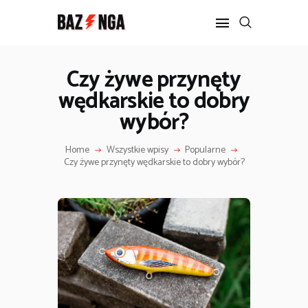
Czy żywe przynęty
wędkarskie to dobry
POPULARNE
wybór?
BIZNES I FINANSE
IT I TECHNOLOGIE
Home
Wszystkie wpisy
Popularne
LIFESTYLE
Czy żywe przynęty wędkarskie to dobry wybór?
MOTORYZACJA