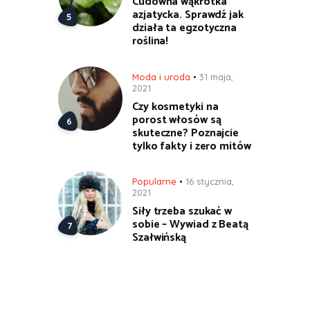
Cudowna wąkrotka
azjatycka. Sprawdź jak
działa ta egzotyczna
roślina!
Moda i uroda
31 maja,
2021
Czy kosmetyki na
porost włosów są
skuteczne? Poznajcie
tylko fakty i zero mitów
Popularne
16 stycznia,
2021
Siły trzeba szukać w
sobie – Wywiad z Beatą
Szałwińską