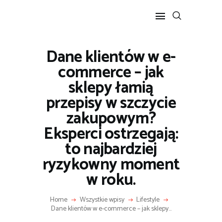
Dane klientów w e-
POPULARNE
commerce – jak
BIZNES I FINANSE
sklepy łamią
IT I TECHNOLOGIE
przepisy w szczycie
LIFESTYLE
zakupowym?
MOTORYZACJA
Eksperci ostrzegają:
to najbardziej
ryzykowny moment
w roku.
Home
Wszystkie wpisy
Lifestyle
Dane klientów w e-commerce – jak sklepy...