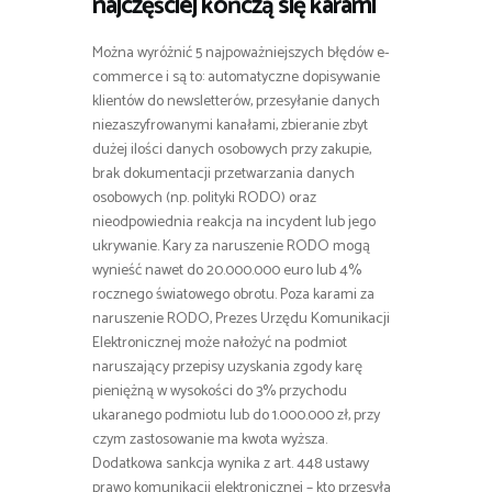
najczęściej kończą się karami
Można wyróżnić 5 najpoważniejszych błędów e-
commerce i są to: automatyczne dopisywanie
klientów do newsletterów, przesyłanie danych
niezaszyfrowanymi kanałami, zbieranie zbyt
dużej ilości danych osobowych przy zakupie,
brak dokumentacji przetwarzania danych
osobowych (np. polityki RODO) oraz
nieodpowiednia reakcja na incydent lub jego
ukrywanie. Kary za naruszenie RODO mogą
wynieść nawet do 20.000.000 euro lub 4%
rocznego światowego obrotu. Poza karami za
naruszenie RODO, Prezes Urzędu Komunikacji
Elektronicznej może nałożyć na podmiot
naruszający przepisy uzyskania zgody karę
pieniężną w wysokości do 3% przychodu
ukaranego podmiotu lub do 1.000.000 zł, przy
czym zastosowanie ma kwota wyższa.
Dodatkowa sankcja wynika z art. 448 ustawy
prawo komunikacji elektronicznej – kto przesyła