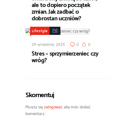
ale to dopiero początek
zmian. Jak zadbać o
dobrostan uczniów?
Lifestyle
29 września, 2025
0
0
Stres – sprzymierzeniec czy
wróg?
Skomentuj
Musisz się
zalogować
, aby móc dodać
komentarz.