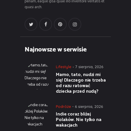
periam, eaque ipsa quae illo inventore veritatis et
quasi arch.
Najnowsze w serwisie
Lifestyle
7 sierpnia, 2026
Mamo, tato, nudzi mi
się! Dlaczego nie trzeba
od razu ratować
dziecka przed nudą?
Podróże
6 sierpnia, 2026
Indie coraz bliżej
Polaków. Nie tylko na
wakacjach