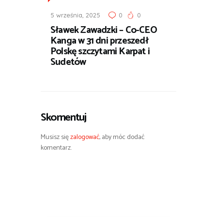
5 września, 2025
0
0
Sławek Zawadzki – Co-CEO
Kanga w 31 dni przeszedł
Polskę szczytami Karpat i
Sudetów
Skomentuj
Musisz się
zalogować
, aby móc dodać
komentarz.