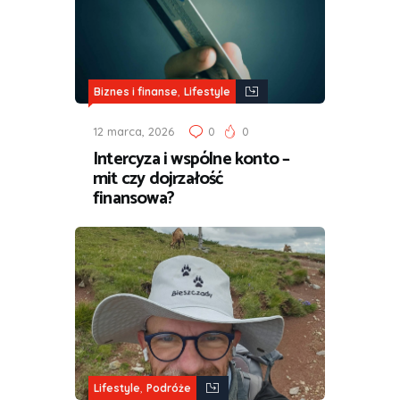
,
Biznes i finanse
Lifestyle
12 marca, 2026
0
0
Intercyza i wspólne konto –
mit czy dojrzałość
finansowa?
,
Lifestyle
Podróże