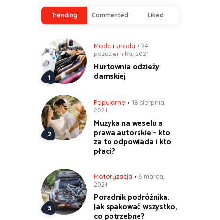
Trending
Commented
Liked
Moda i uroda
24
października, 2021
Hurtownia odzieży
damskiej
Popularne
18 sierpnia,
2021
Muzyka na weselu a
prawa autorskie – kto
za to odpowiada i kto
płaci?
Motoryzacja
6 marca,
2021
Poradnik podróżnika.
Jak spakować wszystko,
co potrzebne?