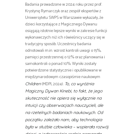
Badania prowadzone w 2024 roku przez prof.
Krystynę Rymarczyk oraz zespół ekspertów z
Uniwersytetu SWPS w Warszawie wykazały, że
dzieci korzystające z Magicznego Dywanu
osiągają istotnie lepsze wyniki w zakresie funkcji
wykonawczych niż ich rówieśnicy uczący się w
tradycyjny sposób. Uczestnicy badania
odnotowali m.in. wzrost kontroli uwagi o 15%,
pamięci przestrzennej o 12% oraz planowania i
samokontroli o ponad 10%. Wyniki zostały
potwierdzone statystycznie i opublikowane w
międzynarodowym czasopiśmie naukowym
(MDPI, 2024).
Children
To, co wyróżnia
Magiczny Dywan Kinebi, to fakt, że jego
skuteczność nie opiera się wyłącznie na
intuicji czy obserwacjach nauczycieli, ale
na rzetelnych badaniach naukowych. Od
początku zależało nam, aby technologia
była w służbie człowieka – wspierała rozwój