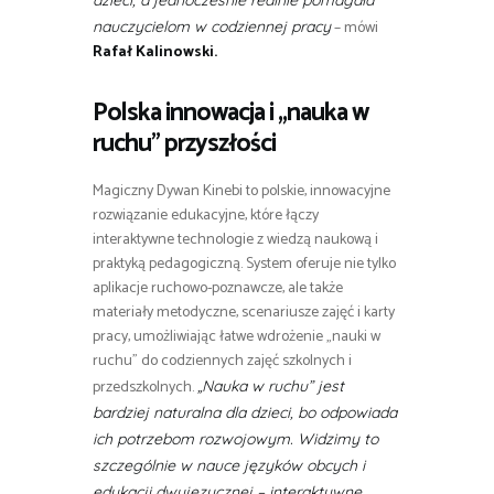
dzieci, a jednocześnie realnie pomagała
– mówi
nauczycielom w codziennej pracy
Rafał Kalinowski
.
Polska innowacja i „nauka w
ruchu” przyszłości
Magiczny Dywan Kinebi to polskie, innowacyjne
rozwiązanie edukacyjne, które łączy
interaktywne technologie z wiedzą naukową i
praktyką pedagogiczną. System oferuje nie tylko
aplikacje ruchowo-poznawcze, ale także
materiały metodyczne, scenariusze zajęć i karty
pracy, umożliwiając łatwe wdrożenie „nauki w
ruchu” do codziennych zajęć szkolnych i
przedszkolnych.
„Nauka w ruchu” jest
bardziej naturalna dla dzieci, bo odpowiada
ich potrzebom rozwojowym. Widzimy to
szczególnie w nauce języków obcych i
edukacji dwujęzycznej – interaktywne