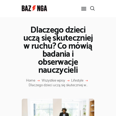
Dlaczego dzieci
uczą się skuteczniej
POPULARNE
w ruchu? Co mówią
BIZNES I FINANSE
IT I TECHNOLOGIE
badania i
LIFESTYLE
obserwacje
MOTORYZACJA
nauczycieli
Home
Wszystkie wpisy
Lifestyle
Dlaczego dzieci uczą się skuteczniej w...