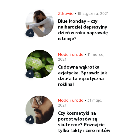
Zdrowie
18 stycznia, 2021
Blue Monday – czy
najbardziej depresyjny
dzień w roku naprawdę
istnieje?
Moda i uroda
11 marca,
2021
Cudowna wąkrotka
azjatycka. Sprawdź jak
działa ta egzotyczna
roślina!
Moda i uroda
31 maja,
2021
Czy kosmetyki na
porost włosów są
skuteczne? Poznajcie
tylko fakty i zero mitów