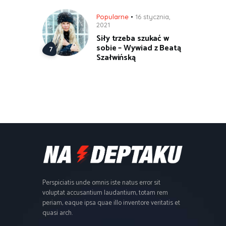
Popularne
16 stycznia,
2021
Siły trzeba szukać w
sobie – Wywiad z Beatą
Szałwińską
Perspiciatis unde omnis iste natus error sit
voluptat accusantium laudantium, totam rem
periam, eaque ipsa quae illo inventore veritatis et
quasi arch.