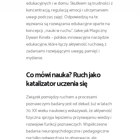
edukacyjnych i w domu. Skutkiem są trudności z
koncentracją, regulacją emocji i utrzymaniem
uwagi podczas zajęć. Odpowiedzią na te
wyzwania są rozwiązania edukacyjne oparte na
koncepcji „nauki w ruchu”, takie jak Magiczny
Dywan Kinebi – polskie, innowacyjne narzędzie
edukacyjne, które łączy aktywność ruchową z
zadaniami rozwijającymi uwagę, pamięć i
myślenie.
Co mówi nauka? Ruch jako
katalizator uczenia się
Związek pomiędzy ruchem a procesami
poznawczymi badany jest od dekad. Już w latach
70. XX wieku naukowcy wskazywali, że aktywność
fizyczna sprzyja lepszemu przyswajaniu wiedzy i
rozwojowi funkcji poznawczych. Współczesne
badania neuropsychologiczne i pedagogiczne
nie tylko potwierdzają te obserwacje, ale