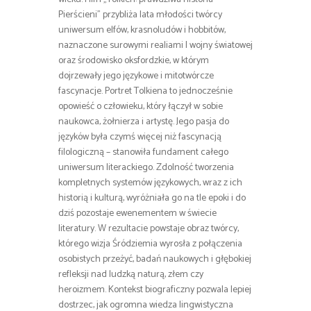
Pierścieni” przybliża lata młodości twórcy
uniwersum elfów, krasnoludów i hobbitów,
naznaczone surowymi realiami I wojny światowej
oraz środowisko oksfordzkie, w którym
dojrzewały jego językowe i mitotwórcze
fascynacje. Portret Tolkiena to jednocześnie
opowieść o człowieku, który łączył w sobie
naukowca, żołnierza i artystę. Jego pasja do
języków była czymś więcej niż fascynacją
filologiczną – stanowiła fundament całego
uniwersum literackiego. Zdolność tworzenia
kompletnych systemów językowych, wraz z ich
historią i kulturą, wyróżniała go na tle epoki i do
dziś pozostaje ewenementem w świecie
literatury. W rezultacie powstaje obraz twórcy,
którego wizja Śródziemia wyrosła z połączenia
osobistych przeżyć, badań naukowych i głębokiej
refleksji nad ludzką naturą, złem czy
heroizmem. Kontekst biograficzny pozwala lepiej
dostrzec, jak ogromna wiedza lingwistyczna