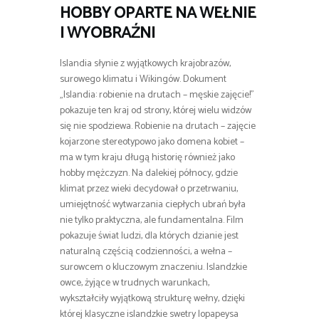
HOBBY OPARTE NA WEŁNIE
I WYOBRAŹNI
Islandia słynie z wyjątkowych krajobrazów,
surowego klimatu i Wikingów. Dokument
„Islandia: robienie na drutach – męskie zajęcie!”
pokazuje ten kraj od strony, której wielu widzów
się nie spodziewa. Robienie na drutach – zajęcie
kojarzone stereotypowo jako domena kobiet –
ma w tym kraju długą historię również jako
hobby mężczyzn. Na dalekiej północy, gdzie
klimat przez wieki decydował o przetrwaniu,
umiejętność wytwarzania ciepłych ubrań była
nie tylko praktyczna, ale fundamentalna. Film
pokazuje świat ludzi, dla których dzianie jest
naturalną częścią codzienności, a wełna –
surowcem o kluczowym znaczeniu. Islandzkie
owce, żyjące w trudnych warunkach,
wykształciły wyjątkową strukturę wełny, dzięki
której klasyczne islandzkie swetry lopapeysa