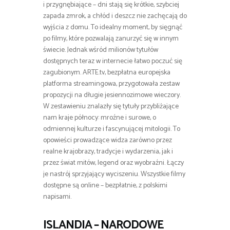
i przygnębiające – dni stają się krótkie, szybciej
zapada zmrok, a chłód i deszcz nie zachęcają do
wyjścia z domu. To idealny moment, by sięgnąć
po filmy, które pozwalają zanurzyć się w innym
świecie. Jednak wśród milionów tytułów
dostępnych teraz w internecie łatwo poczuć się
zagubionym. ARTE.tv, bezpłatna europejska
platforma streamingowa, przygotowała zestaw
propozycji na długie jesiennozimowe wieczory.
W zestawieniu znalazły się tytuły przybliżające
nam kraje północy: mroźne i surowe, o
odmiennej kulturze i fascynującej mitologii. To
opowieści prowadzące widza zarówno przez
realne krajobrazy, tradycje i wydarzenia, jak i
przez świat mitów, legend oraz wyobraźni. Łączy
je nastrój sprzyjający wyciszeniu. Wszystkie filmy
dostępne są online – bezpłatnie, z polskimi
napisami.
ISLANDIA – NARODOWE