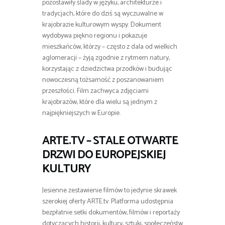
pozostawiły ślady w języku, architekturze i
tradycjach, które do dziś są wyczuwalne w
krajobrazie kulturowym wyspy. Dokument
wydobywa piękno regionu i pokazuje
mieszkańców, którzy – często z dala od wielkich
aglomeracji – żyją zgodnie z rytmem natury,
korzystając z dziedzictwa przodków i budując
nowoczesną tożsamość z poszanowaniem
przeszłości. Film zachwyca zdjęciami
krajobrazów, które dla wielu są jednym z
najpiękniejszych w Europie.
ARTE.TV – STALE OTWARTE
DRZWI DO EUROPEJSKIEJ
KULTURY
Jesienne zestawienie filmów to jedynie skrawek
szerokiej oferty ARTE.tv. Platforma udostępnia
bezpłatnie setki dokumentów, filmów i reportaży
dotyczących historii, kultury, sztuki, społeczeństw