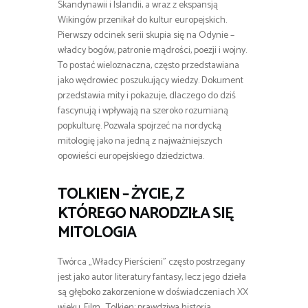
Skandynawii i Islandii, a wraz z ekspansją
Wikingów przenikał do kultur europejskich.
Pierwszy odcinek serii skupia się na Odynie –
władcy bogów, patronie mądrości, poezji i wojny.
To postać wieloznaczna, często przedstawiana
jako wędrowiec poszukujący wiedzy. Dokument
przedstawia mity i pokazuje, dlaczego do dziś
fascynują i wpływają na szeroko rozumianą
popkulturę. Pozwala spojrzeć na nordycką
mitologię jako na jedną z najważniejszych
opowieści europejskiego dziedzictwa.
TOLKIEN – ŻYCIE, Z
KTÓREGO NARODZIŁA SIĘ
MITOLOGIA
Twórca „Władcy Pierścieni” często postrzegany
jest jako autor literatury fantasy, lecz jego dzieła
są głęboko zakorzenione w doświadczeniach XX
wieku. Film „Tolkien: prawdziwa historia