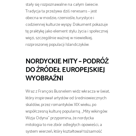
stały się rozpoznawalne na całym świecie.
Tradycja ta przeżywa dziś renesans – jest
obecna w modzie, rzemiośle, turystyce i
codziennej kulturze wyspy. Dokument pokazuje
tę praktykę jako element stylu życia i społecznej
więzi, szczególnie ważnej w niewielkiej,
rozproszonej populacji Islandczyków.
NORDYCKIE MITY – PODRÓŻ
DO ŹRÓDEŁ EUROPEJSKIEJ
WYOBRAŹNI
Wraz z François Busnelem widz wkracza w świat,
który inspirował artystów od średniowiecznych
skaldów, przez romantyków XIX wieku, po
współczesną kulturę popularną. „Mity wikingów.
Wizja Odyna” przypomina, że nordycka
mitologia to nie zbiór odległych opowieści, a
system wierzeń, który kształtował tożsamość