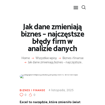
Jak dane zmieniają
POPULARNE
biznes – najczęstsze
BIZNES I FINANSE
błędy firm w
IT I TECHNOLOGIE
analizie danych
LIFESTYLE
MOTORYZACJA
Home
Wszystkie wpisy
Biznes i finanse
Jak dane zmieniają biznes – najczęstsze...
4 listopada, 2025
BIZNES I FINANSE
0
0
Excel to narzędzie, które zmieniło świat