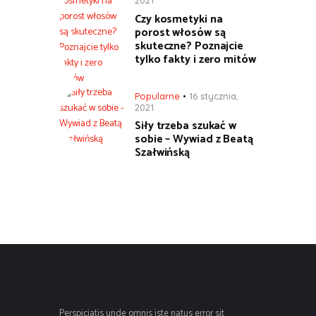
2021
Czy kosmetyki na
porost włosów są
skuteczne? Poznajcie
tylko fakty i zero mitów
Popularne
16 stycznia,
2021
Siły trzeba szukać w
sobie – Wywiad z Beatą
Szałwińską
Perspiciatis unde omnis iste natus error sit