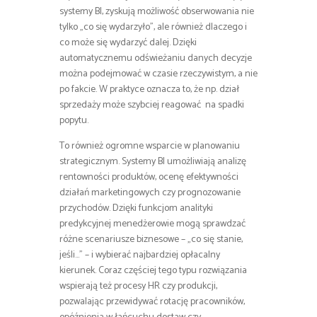
systemy BI, zyskują możliwość obserwowania nie
tylko „co się wydarzyło”, ale również dlaczego i
co może się wydarzyć dalej. Dzięki
automatycznemu odświeżaniu danych decyzje
można podejmować w czasie rzeczywistym, a nie
po fakcie. W praktyce oznacza to, że np. dział
sprzedaży może szybciej reagować na spadki
popytu.
To również ogromne wsparcie w planowaniu
strategicznym. Systemy BI umożliwiają analizę
rentowności produktów, ocenę efektywności
działań marketingowych czy prognozowanie
przychodów. Dzięki funkcjom analityki
predykcyjnej menedżerowie mogą sprawdzać
różne scenariusze biznesowe – „co się stanie,
jeśli…” – i wybierać najbardziej opłacalny
kierunek. Coraz częściej tego typu rozwiązania
wspierają też procesy HR czy produkcji,
pozwalając przewidywać rotację pracowników,