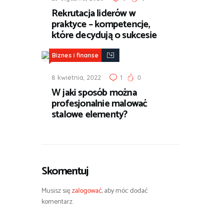
Rekrutacja liderów w
praktyce – kompetencje,
które decydują o sukcesie
Biznes i finanse
8 kwietnia, 2022
1
0
W jaki sposób można
profesjonalnie malować
stalowe elementy?
Skomentuj
Musisz się
zalogować
, aby móc dodać
komentarz.