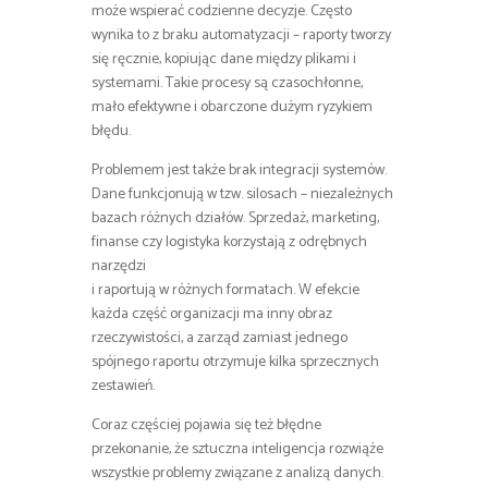
może wspierać codzienne decyzje. Często
wynika to z braku automatyzacji – raporty tworzy
się ręcznie, kopiując dane między plikami i
systemami. Takie procesy są czasochłonne,
mało efektywne i obarczone dużym ryzykiem
błędu.
Problemem jest także brak integracji systemów.
Dane funkcjonują w tzw. silosach – niezależnych
bazach różnych działów. Sprzedaż, marketing,
finanse czy logistyka korzystają z odrębnych
narzędzi
i raportują w różnych formatach. W efekcie
każda część organizacji ma inny obraz
rzeczywistości, a zarząd zamiast jednego
spójnego raportu otrzymuje kilka sprzecznych
zestawień.
Coraz częściej pojawia się też błędne
przekonanie, że sztuczna inteligencja rozwiąże
wszystkie problemy związane z analizą danych.