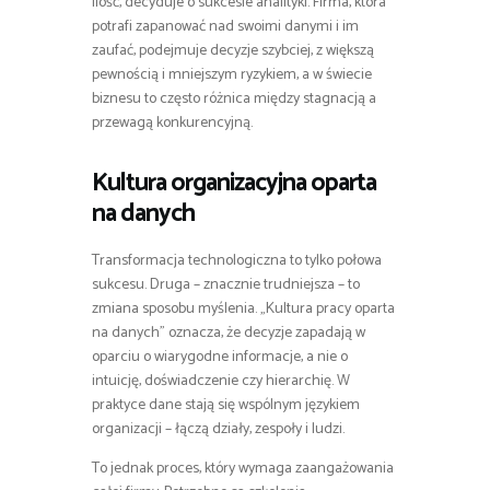
ilość, decyduje o sukcesie analityki. Firma, która
potrafi zapanować nad swoimi danymi i im
zaufać, podejmuje decyzje szybciej, z większą
pewnością i mniejszym ryzykiem, a w świecie
biznesu to często różnica między stagnacją a
przewagą konkurencyjną.
Kultura organizacyjna oparta
na danych
Transformacja technologiczna to tylko połowa
sukcesu. Druga – znacznie trudniejsza – to
zmiana sposobu myślenia. „Kultura pracy oparta
na danych” oznacza, że decyzje zapadają w
oparciu o wiarygodne informacje, a nie o
intuicję, doświadczenie czy hierarchię. W
praktyce dane stają się wspólnym językiem
organizacji – łączą działy, zespoły i ludzi.
To jednak proces, który wymaga zaangażowania