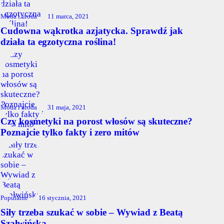
Moda i uroda
11 marca, 2021
Cudowna wąkrotka azjatycka. Sprawdź jak
działa ta egzotyczna roślina!
Moda i uroda
31 maja, 2021
Czy kosmetyki na porost włosów są skuteczne?
Poznajcie tylko fakty i zero mitów
Popularne
16 stycznia, 2021
Siły trzeba szukać w sobie – Wywiad z Beatą
Szałwińską