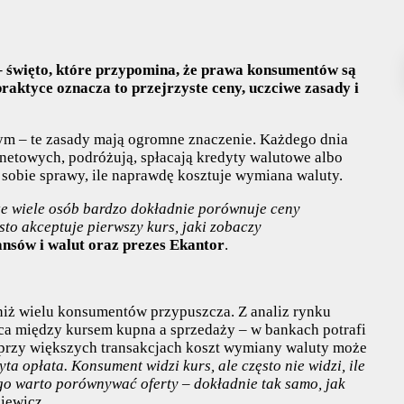
– święto, które przypomina, że prawa konsumentów są
ktyce oznacza to przejrzyste ceny, uczciwe zasady i
ym – te zasady mają ogromne znaczenie. Każdego dnia
netowych, podróżują, spłacają kredyty walutowe albo
ą sobie sprawy, ile naprawdę kosztuje wymiana waluty.
że wiele osób bardzo dokładnie porównuje ceny
sto akceptuje pierwszy kurs, jaki zobaczy
nansów i walut oraz prezes Ekantor
.
niż wielu konsumentów przypuszcza. Z analiz rynku
ca między kursem kupna a sprzedaży – w bankach potrafi
e przy większych transakcjach koszt wymiany waluty może
ta opłata. Konsument widzi kurs, ale często nie widzi, ile
o warto porównywać oferty – dokładnie tak samo, jak
iewicz.