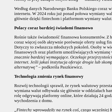
Według danych Narodowego Banku Polskiego coraz wię
internetu. W 2024 roku już ponad połowa wymiany wal
głównie dzięki fintechom i platformom wymiany walut
Polacy coraz bardziej świadomi finansowo
Rośnie także świadomość finansowa konsumentów. Z b
coraz więcej osób aktywnie porównuje oferty usług fi
Dotyczy to zwłaszcza młodszych pokoleń. Osoby w wieku
finansowych oraz platform umożliwiających wymianę 
znacznie bardziej wymagające. Oczekuje przejrzystości
internet. Jeśli jakaś instytucja oferuje drogie lub sko
alternatywę” –
podkreśla Paszkiewicz.
Technologia zmienia rynek finansowy
Rozwój technologii sprawił, że rynek walutowy przest
wymiana walut odbywała się głównie w oddziałach ban
rolę odgrywają platformy online, które działają 24 go
wychodzenia z domu.
„Fintechy wprowadziły na rynek coś, czego wcześniej