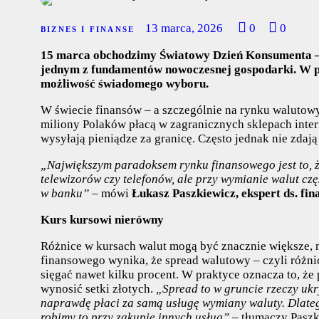
13 marca, 2026
0
0
BIZNES I FINANSE
15 marca obchodzimy
Światowy Dzień Konsumenta
jednym z fundamentów nowoczesnej gospodarki. W pra
możliwość świadomego wyboru.
W świecie finansów – a szczególnie na rynku walutow
miliony Polaków płacą w zagranicznych sklepach inter
wysyłają pieniądze za granicę. Często jednak nie zdaj
„Największym paradoksem rynku finansowego jest to, 
telewizorów czy telefonów, ale przy wymianie walut czę
w banku”
– mówi
Łukasz Paszkiewicz, ekspert ds. fi
Kurs kursowi nierówny
Różnice w kursach walut mogą być znacznie większe, 
finansowego wynika, że spread walutowy – czyli różni
sięgać nawet kilku procent. W praktyce oznacza to, ż
wynosić setki złotych.
„Spread to w gruncie rzeczy ukry
naprawdę płaci za samą usługę wymiany waluty. Dlateg
robimy to przy zakupie innych usług”
– tłumaczy Paszk