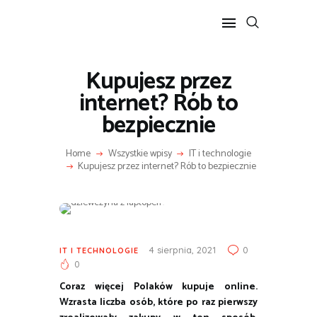
Kupujesz przez
POPULARNE
internet? Rób to
BIZNES I FINANSE
bezpiecznie
IT I TECHNOLOGIE
LIFESTYLE
Home
Wszystkie wpisy
IT i technologie
Kupujesz przez internet? Rób to bezpiecznie
MOTORYZACJA
4 sierpnia, 2021
0
IT I TECHNOLOGIE
0
Coraz więcej Polaków kupuje online.
Wzrasta liczba osób, które po raz pierwszy