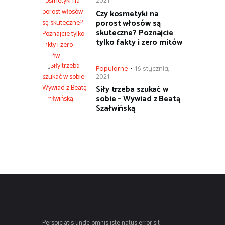
2021
Czy kosmetyki na
porost włosów są
skuteczne? Poznajcie
tylko fakty i zero mitów
Popularne
16 stycznia,
2021
Siły trzeba szukać w
sobie – Wywiad z Beatą
Szałwińską
Perspiciatis unde omnis iste natus error sit