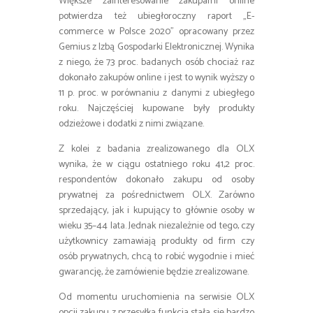
Większe zainteresowanie zakupami online
potwierdza też ubiegłoroczny raport „E-
commerce w Polsce 2020” opracowany przez
Gemius z Izbą Gospodarki Elektronicznej. Wynika
z niego, że 73 proc. badanych osób chociaż raz
dokonało zakupów online i jest to wynik wyższy o
11 p. proc. w porównaniu z danymi z ubiegłego
roku. Najczęściej kupowane były produkty
odzieżowe i dodatki z nimi związane.
Z kolei z badania zrealizowanego dla OLX
wynika, że w ciągu ostatniego roku 41,2 proc.
respondentów dokonało zakupu od osoby
prywatnej za pośrednictwem OLX. Zarówno
sprzedający, jak i kupujący to głównie osoby w
wieku 35–44 lata. Jednak niezależnie od tego, czy
użytkownicy zamawiają produkty od firm czy
osób prywatnych, chcą to robić wygodnie i mieć
gwarancję, że zamówienie będzie zrealizowane.
Od momentu uruchomienia na serwisie OLX
opcji zakupu z przesyłką funkcja stała się bardzo