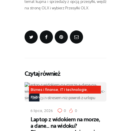
temat kupna i sprzedaży z opcją przesyłki, wejdź
na stronę OLX i wybierz Przesyłki OLX.
Czytaj również
,
,
Biznes i finanse
IT i technologie
Podróże
6 lipca, 2026
0
0
Laptop z widokiem na morze,
a dane… na widoku?