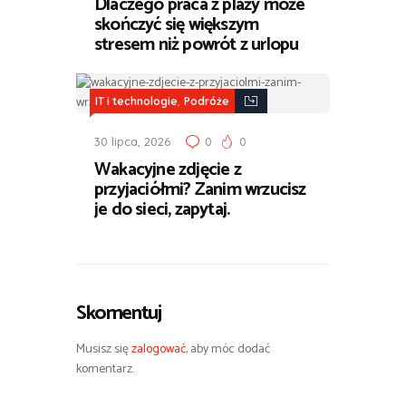
Dlaczego praca z plaży może
skończyć się większym
stresem niż powrót z urlopu
,
IT i technologie
Podróże
30 lipca, 2026
0
0
Wakacyjne zdjęcie z
przyjaciółmi? Zanim wrzucisz
je do sieci, zapytaj.
Skomentuj
Musisz się
zalogować
, aby móc dodać
komentarz.