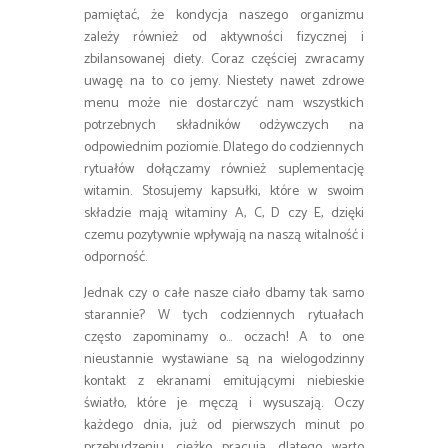
pamiętać, że kondycja naszego organizmu
zależy również od aktywności fizycznej i
zbilansowanej diety. Coraz częściej zwracamy
uwagę na to co jemy. Niestety nawet zdrowe
menu może nie dostarczyć nam wszystkich
potrzebnych składników odżywczych na
odpowiednim poziomie. Dlatego do codziennych
rytuałów dołączamy również suplementację
witamin. Stosujemy kapsułki, które w swoim
składzie mają witaminy A, C, D czy E, dzięki
czemu pozytywnie wpływają na naszą witalność i
odporność.
Jednak czy o całe nasze ciało dbamy tak samo
starannie? W tych codziennych rytuałach
często zapominamy o… oczach! A to one
nieustannie wystawiane są na wielogodzinny
kontakt z ekranami emitującymi niebieskie
światło, które je męczą i wysuszają. Oczy
każdego dnia, już od pierwszych minut po
przebudzeniu, ciężko pracują, dlatego warto