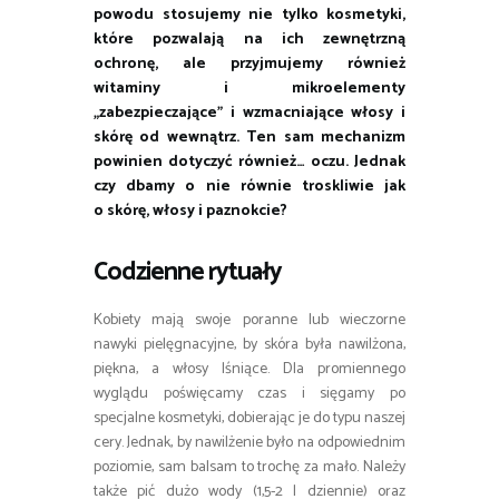
powodu stosujemy nie tylko kosmetyki,
które pozwalają na ich zewnętrzną
ochronę, ale przyjmujemy również
witaminy i mikroelementy
„zabezpieczające” i wzmacniające włosy i
skórę od wewnątrz. Ten sam mechanizm
powinien dotyczyć również… oczu. Jednak
czy dbamy o nie równie troskliwie jak
o skórę, włosy i paznokcie?
Codzienne rytuały
Kobiety mają swoje poranne lub wieczorne
nawyki pielęgnacyjne, by skóra była nawilżona,
piękna, a włosy lśniące. Dla promiennego
wyglądu poświęcamy czas i sięgamy po
specjalne kosmetyki, dobierając je do typu naszej
cery. Jednak, by nawilżenie było na odpowiednim
poziomie, sam balsam to trochę za mało. Należy
także pić dużo wody (1,5-2 l dziennie) oraz