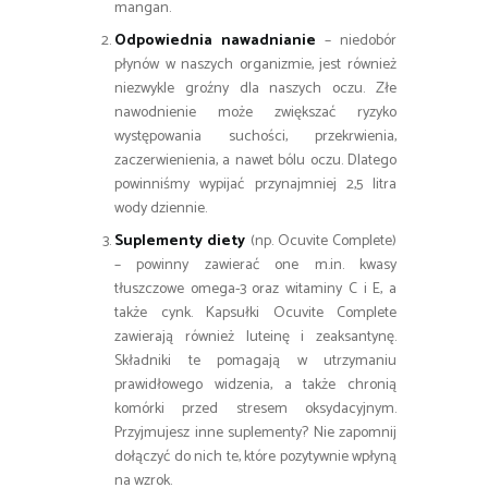
mangan.
Odpowiednia nawadnianie
– niedobór
płynów w naszych organizmie, jest również
niezwykle groźny dla naszych oczu. Złe
nawodnienie może zwiększać ryzyko
występowania suchości, przekrwienia,
zaczerwienienia, a nawet bólu oczu. Dlatego
powinniśmy wypijać przynajmniej 2,5 litra
wody dziennie.
Suplementy diety
(np. Ocuvite Complete)
– powinny zawierać one m.in. kwasy
tłuszczowe omega-3 oraz witaminy C i E, a
także cynk. Kapsułki Ocuvite Complete
zawierają również luteinę i zeaksantynę.
Składniki te pomagają w utrzymaniu
prawidłowego widzenia, a także chronią
komórki przed stresem oksydacyjnym.
Przyjmujesz inne suplementy? Nie zapomnij
dołączyć do nich te, które pozytywnie wpłyną
na wzrok.