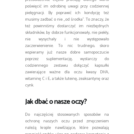
poświęcić im odrobinę uwagi przy codziennej
pielęgnacji. By poprawić ich kondycję też
musimy zadbać o nie „od środka”. To znaczy, że
też powinniśmy dostarczyć im niezbędnych
składników, by dobrze funkcjonowały, nie piekły,
nie wysychały i nie występowało
zaczerwienienie. To nic trudnego, skoro
wspieramy już nasze dobre samopoczucie
poprzez suplementację, wystarczy do
codziennego zestawu dołączyć kapsułki
zawierające ważne dla oczu kwasy DHA,
witaminę C i E, a także luteinę, zeaksantynę oraz
cynk.
Jak dbać o nasze oczy?
Do najczęściej stosowanych sposobów na
ochronę naszych oczu przed zmęczeniem
należą krople nawilżające, które pozwalają