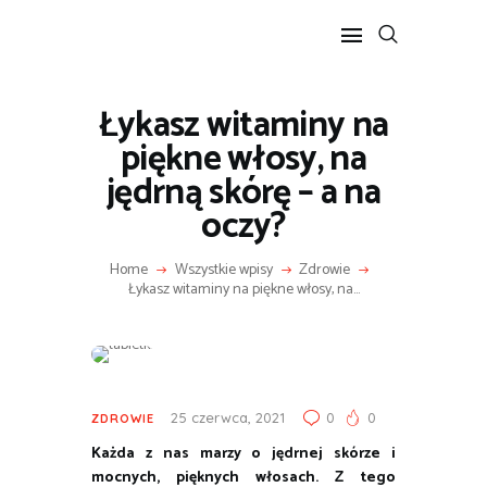
Łykasz witaminy na
POPULARNE
piękne włosy, na
BIZNES I FINANSE
jędrną skórę – a na
IT I TECHNOLOGIE
oczy?
LIFESTYLE
MOTORYZACJA
Home
Wszystkie wpisy
Zdrowie
Łykasz witaminy na piękne włosy, na...
25 czerwca, 2021
0
0
ZDROWIE
Każda z nas marzy o jędrnej skórze i
mocnych, pięknych włosach. Z tego