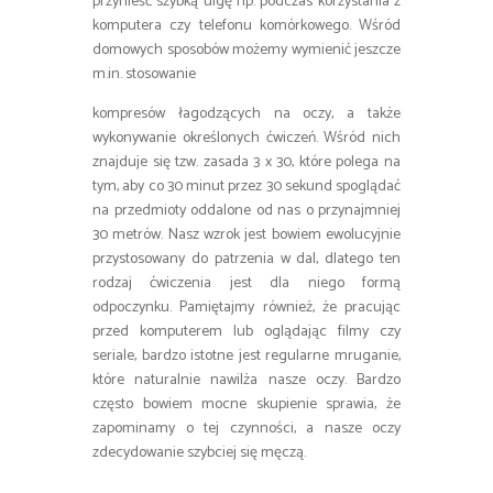
przynieść szybką ulgę np. podczas korzystania z
komputera czy telefonu komórkowego. Wśród
domowych sposobów możemy wymienić jeszcze
m.in. stosowanie
kompresów łagodzących na oczy, a także
wykonywanie określonych ćwiczeń. Wśród nich
znajduje się tzw. zasada 3 x 30, które polega na
tym, aby co 30 minut przez 30 sekund spoglądać
na przedmioty oddalone od nas o przynajmniej
30 metrów. Nasz wzrok jest bowiem ewolucyjnie
przystosowany do patrzenia w dal, dlatego ten
rodzaj ćwiczenia jest dla niego formą
odpoczynku. Pamiętajmy również, że pracując
przed komputerem lub oglądając filmy czy
seriale, bardzo istotne jest regularne mruganie,
które naturalnie nawilża nasze oczy. Bardzo
często bowiem mocne skupienie sprawia, że
zapominamy o tej czynności, a nasze oczy
zdecydowanie szybciej się męczą.