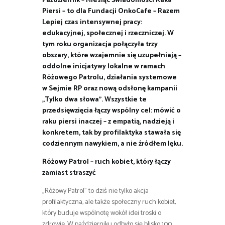
Październik – Miesiąc Świadomości Raka
Piersi – to dla Fundacji OnkoCafe – Razem
Lepiej czas intensywnej pracy:
edukacyjnej, społecznej i rzeczniczej. W
tym roku organizacja połączyła trzy
obszary, które wzajemnie się uzupełniają –
oddolne inicjatywy lokalne w ramach
Różowego Patrolu, działania systemowe
w Sejmie RP oraz nową odsłonę kampanii
„Tylko dwa słowa”. Wszystkie te
przedsięwzięcia łączy wspólny cel: mówić o
raku piersi inaczej – z empatią, nadzieją i
konkretem, tak by profilaktyka stawała się
codziennym nawykiem, a nie źródłem lęku.
Różowy Patrol – ruch kobiet, który łączy
zamiast straszyć
„Różowy Patrol” to dziś nie tylko akcja
profilaktyczna, ale także społeczny ruch kobiet,
który buduje wspólnotę wokół idei troski o
zdrowie. W październiku odbyło się blisko 100