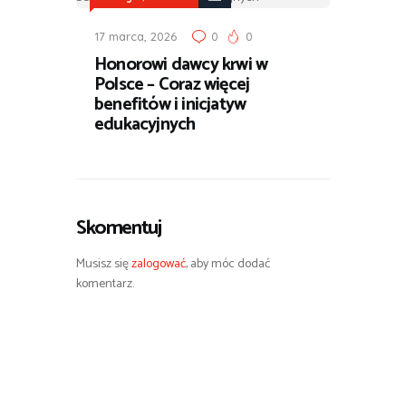
17 marca, 2026
0
0
Honorowi dawcy krwi w
Polsce – Coraz więcej
benefitów i inicjatyw
edukacyjnych
Skomentuj
Musisz się
zalogować
, aby móc dodać
komentarz.