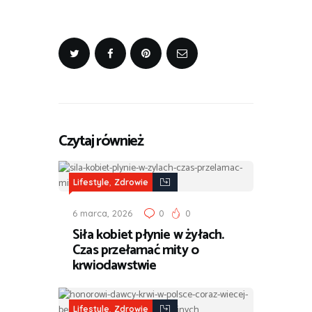
Czytaj również
,
Lifestyle
Zdrowie
6 marca, 2026
0
0
Siła kobiet płynie w żyłach.
Czas przełamać mity o
krwiodawstwie
,
Lifestyle
Zdrowie