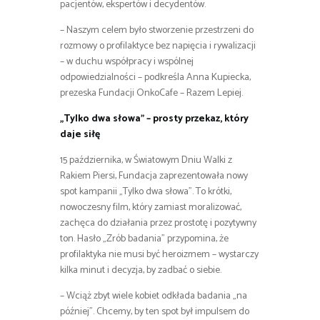
pacjentów, ekspertów i decydentów.
– Naszym celem było stworzenie przestrzeni do
rozmowy o profilaktyce bez napięcia i rywalizacji
– w duchu współpracy i wspólnej
odpowiedzialności – podkreśla Anna Kupiecka,
prezeska Fundacji OnkoCafe – Razem Lepiej.
„Tylko dwa słowa” – prosty przekaz, który
daje siłę
15 października, w Światowym Dniu Walki z
Rakiem Piersi, Fundacja zaprezentowała nowy
spot kampanii „Tylko dwa słowa”. To krótki,
nowoczesny film, który zamiast moralizować,
zachęca do działania przez prostotę i pozytywny
ton. Hasło „Zrób badania” przypomina, że
profilaktyka nie musi być heroizmem – wystarczy
kilka minut i decyzja, by zadbać o siebie.
– Wciąż zbyt wiele kobiet odkłada badania „na
później”. Chcemy, by ten spot był impulsem do