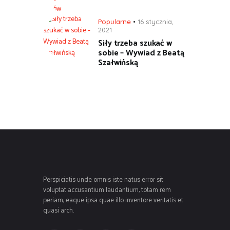
Popularne
16 stycznia,
2021
Siły trzeba szukać w
sobie – Wywiad z Beatą
Szałwińską
Perspiciatis unde omnis iste natus error sit
voluptat accusantium laudantium, totam rem
periam, eaque ipsa quae illo inventore veritatis et
quasi arch.