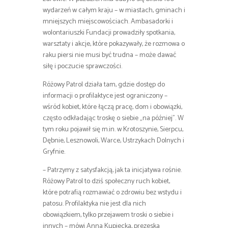
wydarzeń w całym kraju – w miastach, gminach i
mniejszych miejscowościach. Ambasadorki i
wolontariuszki Fundacji prowadziły spotkania,
warsztaty i akcje, które pokazywały, że rozmowa o
raku piersi nie musi być trudna – może dawać
siłę i poczucie sprawczości.
Różowy Patrol działa tam, gdzie dostęp do
informacji o profilaktyce jest ograniczony –
wśród kobiet, które łączą pracę, dom i obowiązki,
często odkładając troskę o siebie „na później”. W
tym roku pojawił się m.in. w Krotoszynie, Sierpcu,
Dębnie, Lesznowoli, Warce, Ustrzykach Dolnych i
Gryfnie.
– Patrzymy z satysfakcją, jak ta inicjatywa rośnie.
Różowy Patrol to dziś społeczny ruch kobiet,
które potrafią rozmawiać o zdrowiu bez wstydu i
patosu. Profilaktyka nie jest dla nich
obowiązkiem, tylko przejawem troski o siebie i
innych – mówi Anna Kupiecka, prezeska