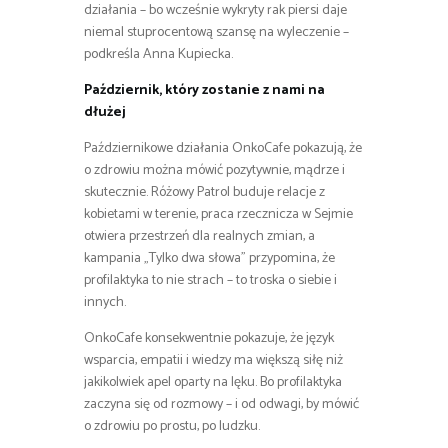
działania – bo wcześnie wykryty rak piersi daje
niemal stuprocentową szansę na wyleczenie –
podkreśla Anna Kupiecka.
Październik, który zostanie z nami na
dłużej
Październikowe działania OnkoCafe pokazują, że
o zdrowiu można mówić pozytywnie, mądrze i
skutecznie. Różowy Patrol buduje relacje z
kobietami w terenie, praca rzecznicza w Sejmie
otwiera przestrzeń dla realnych zmian, a
kampania „Tylko dwa słowa” przypomina, że
profilaktyka to nie strach – to troska o siebie i
innych.
OnkoCafe konsekwentnie pokazuje, że język
wsparcia, empatii i wiedzy ma większą siłę niż
jakikolwiek apel oparty na lęku. Bo profilaktyka
zaczyna się od rozmowy – i od odwagi, by mówić
o zdrowiu po prostu, po ludzku.