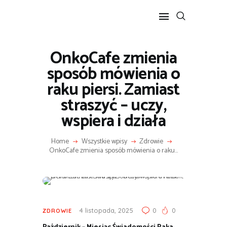
OnkoCafe zmienia
POPULARNE
sposób mówienia o
BIZNES I FINANSE
raku piersi. Zamiast
IT I TECHNOLOGIE
straszyć – uczy,
LIFESTYLE
wspiera i działa
MOTORYZACJA
Home
Wszystkie wpisy
Zdrowie
OnkoCafe zmienia sposób mówienia o raku...
4 listopada, 2025
0
0
ZDROWIE