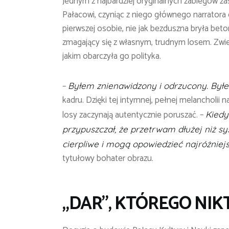
Jednym z najbardziej oryginalnych zabiegów 
Pałacowi, czyniąc z niego głównego narratora 
pierwszej osobie, nie jak bezduszna bryła beton
zmagający się z własnym, trudnym losem. Zwier
jakim obarczyła go polityka.
–
Byłem znienawidzony i odrzucony. Byłe
kadru. Dzięki tej intymnej, pełnej melancholii 
losy zaczynają autentycznie poruszać. –
Kiedy
przypuszczał, że przetrwam dłużej niż sys
cierpliwe i mogą opowiedzieć najróżniejs
tytułowy bohater obrazu.
„DAR”, KTÓ
REGO NIKT