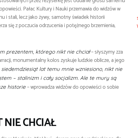
zastosowanych przez reżyserkę jest oddanie głosu samemu
opowieści. Pałac Kultury i Nauki przemawia do widzów w
u i stali, lecz jako żywy, samotny świadek historii
za się z poczucia odrzucenia i potężnego brzemienia,
– słyszymy zza
m prezentem, którego nikt nie chciał
narracji, monumentalny kolos zyskuje ludzkie oblicze, a jego
 siedemdziesiąt lat temu mnie wzniesiono, nikt nie
tem – stalinizm i cały socjalizm. Ale te mury są
– wprowadza widzów do opowieści o sobie
ze historie
 NIE CHCIA
Ł