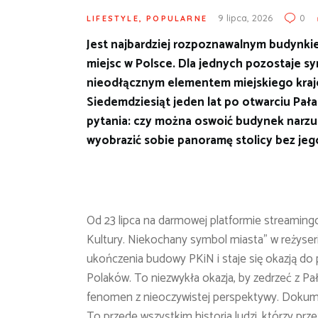
9 lipca, 2026
0
LIFESTYLE
,
POPULARNE
Jest najbardziej rozpoznawalnym budynki
miejsc w Polsce. Dla jednych pozostaje sy
nieodłącznym elementem miejskiego krajo
Siedemdziesiąt jeden lat po otwarciu Pała
pytania: czy można oswoić budynek narzuc
wyobrazić sobie panoramę stolicy bez jeg
Od 23 lipca na darmowej platformie streaming
Kultury. Niekochany symbol miasta” w reżyserii 
ukończenia budowy PKiN i staje się okazją do 
Polaków. To niezwykła okazja, by zedrzeć z Pa
fenomen z nieoczywistej perspektywy. Dokumen
To przede wszystkim historia ludzi, którzy prz