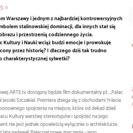
0
em Warszawy i jednym z najbardziej kontrowersyjnych
mbolem stalinowskiej dominacji, dla innych stał się
brazu i przestrzenią codziennego życia.
c Kultury i Nauki wciąż budzi emocje i prowokuje
ony przez historię? I dlaczego dziś tak trudno
o charakterystycznej sylwetki?
owej ARTE.tv dostępny będzie film dokumentalny pt. „Pałac
Jessiki Szczakiel. Premiera zbiega się z obchodami 71-lecia
ponownego spojrzenia na miejsce, które od dekad dzieli
łacu Kultury warstwę stereotypów i spojrzeć na jego
t nie jest jednak opowieścią wyłącznie o architekturze.
ez lata nadawali Pałacowi nowe znaczenia – jego