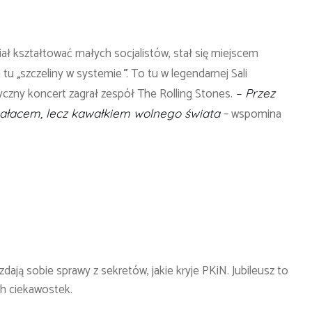
iał kształtować małych socjalistów, stał się miejscem
a tu
szczeliny w systemie
. To tu w legendarnej Sali
„
”
yczny koncert zagrał zespół The Rolling Stones.
– Przez
– wspomina
 pałacem, lecz kawałkiem wolnego świata
dają sobie sprawy z sekretów, jakie kryje PKiN. Jubileusz to
ch ciekawostek.