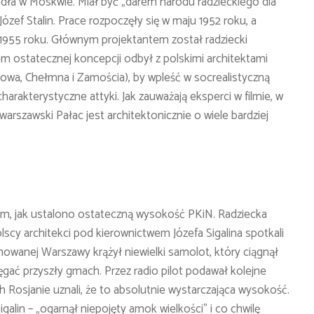
adła w Moskwie. Miał być „darem narodu radzieckiego dla
ózef Stalin. Prace rozpoczęły się w maju 1952 roku, a
ca 1955 roku. Głównym projektantem został radziecki
m ostatecznej koncepcji odbył z polskimi architektami
akowa, Chełmna i Zamościa), by wpleść w socrealistyczną
harakterystyczne attyki. Jak zauważają eksperci w filmie, w
arszawski Pałac jest architektonicznie o wiele bardziej
ym, jak ustalono ostateczną wysokość PKiN. Radziecka
cy architekci pod kierownictwem Józefa Sigalina spotkali
nowanej Warszawy krążył niewielki samolot, który ciągnął
ęgać przyszły gmach. Przez radio pilot podawał kolejne
h Rosjanie uznali, że to absolutnie wystarczająca wysokość.
alin – „ogarnął niepojęty amok wielkości” i co chwilę