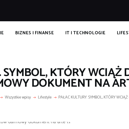
POPULARNE
IZNES I FINANSE
IT I TECHNOLOGIE
NE
BIZNES I FINANSE
IT I TECHNOLOGIE
LIFE
LIFESTYLE
MOTORYZACJA
 SYMBOL, KTÓRY WCIĄŻ 
MOWY DOKUMENT NA ART
Wszystkie wpisy
Lifestyle
PAŁAC KULTURY. SYMBOL, KTÓRY WCIĄŻ DZ