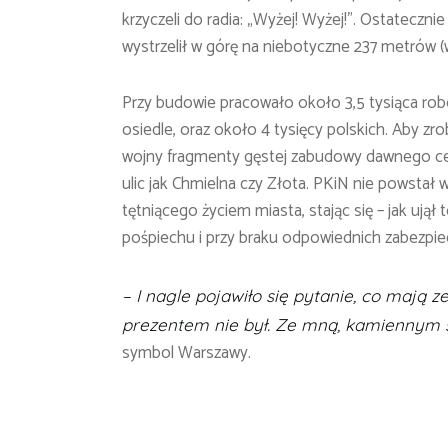
krzyczeli do radia: „Wyżej! Wyżej!”. Ostateczni
wystrzelił w górę na niebotyczne 237 metrów (
Przy budowie pracowało około 3,5 tysiąca rob
osiedle, oraz około 4 tysięcy polskich. Aby zr
wojny fragmenty gęstej zabudowy dawnego ce
ulic jak Chmielna czy Złota. PKiN nie powstał
tętniącego życiem miasta, stając się – jak ujął 
pośpiechu i przy braku odpowiednich zabezpie
– I nagle pojawił
o si
ę pytanie, co mają z
prezentem nie był. Ze mną, kamiennym 
symbol Warszawy.