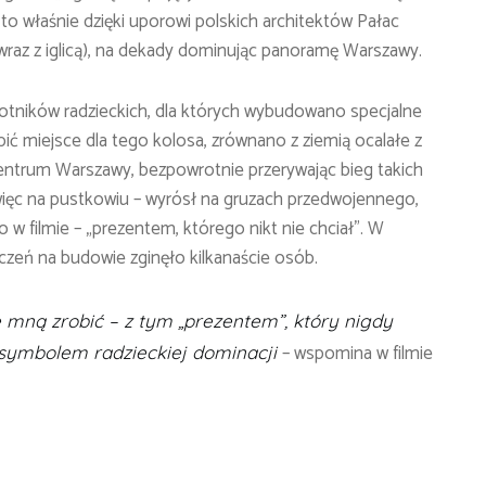
e to właśnie dzięki uporowi polskich architektów Pałac
wraz z iglicą), na dekady dominując panoramę Warszawy.
otników radzieckich, dla których wybudowano specjalne
obić miejsce dla tego kolosa, zrównano z ziemią ocalałe z
ntrum Warszawy, bezpowrotnie przerywając bieg takich
 więc na pustkowiu – wyrósł na gruzach przedwojennego,
to w filmie – „prezentem, którego nikt nie chciał”. W
czeń na budowie zginęło kilkanaście osób.
e mną zrobić – z tym „prezentem”, który nigdy
– wspomina w filmie
symbolem radzieckiej dominacji