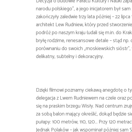
Decyzja o budowie Pałacu Kultury i Nauki zap
narodu polskiego”, a jego inicjatorem był sam J
zakończyły zaledwie trzy lata później – 22 lip
architekt Lew Rudniew, który przed stworzenie
podróż po naszym kraju (udali się m.in. do Kr
bryłę rodzime, renesansowe detale – stąd np. c
porównaniu do swoich „moskiewskich sióstr”, w
delikatny, subtelny i dekoracyjny.
Dzięki filmowi poznamy ciekawą anegdotę o t
delegacja z Lwem Rudniewem na czele oraz pols
się na praskim brzegu Wisły. Nad centrum zruj
za sobą balon mający określić, dokąd będzie si
pułapy: 100 metrów, 110, 120… Przy 120 metrac
Jednak Polaków – jak wspominał później sam Sig