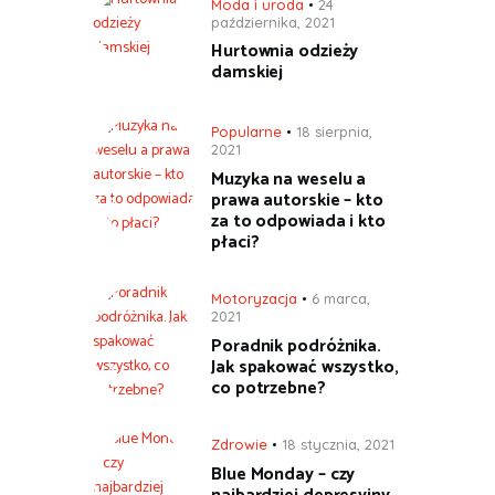
Moda i uroda
24
października, 2021
Hurtownia odzieży
damskiej
Popularne
18 sierpnia,
2021
Muzyka na weselu a
prawa autorskie – kto
za to odpowiada i kto
płaci?
Motoryzacja
6 marca,
2021
Poradnik podróżnika.
Jak spakować wszystko,
co potrzebne?
Zdrowie
18 stycznia, 2021
Blue Monday – czy