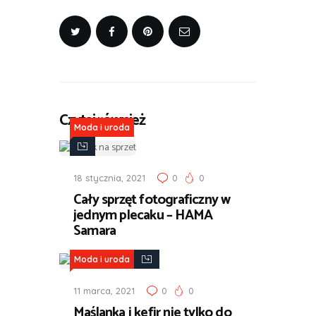
Czytaj również
Moda i uroda
18 stycznia, 2021
0
0
Cały sprzęt fotograficzny w
jednym plecaku – HAMA
Samara
Moda i uroda
11 marca, 2021
0
0
Maślanka i kefir nie tylko do