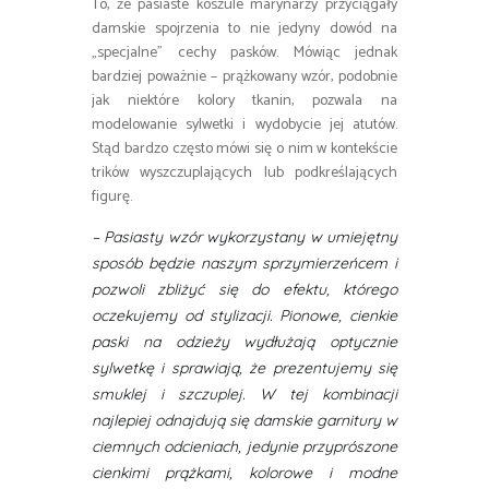
To, że pasiaste koszule marynarzy przyciągały
damskie spojrzenia to nie jedyny dowód na
„specjalne” cechy pasków. Mówiąc jednak
bardziej poważnie – prążkowany wzór, podobnie
jak niektóre kolory tkanin, pozwala na
modelowanie sylwetki i wydobycie jej atutów.
Stąd bardzo często mówi się o nim w kontekście
trików wyszczuplających lub podkreślających
figurę.
– Pasiasty wzór wykorzystany w umiejętny
sposób będzie naszym sprzymierzeńcem i
pozwoli zbliżyć się do efektu, którego
oczekujemy od stylizacji. Pionowe, cienkie
paski na odzieży wydłużają optycznie
sylwetkę i sprawiają, że prezentujemy się
smuklej i szczuplej. W tej kombinacji
najlepiej odnajdują się damskie garnitury w
ciemnych odcieniach, jedynie przyprószone
cienkimi prążkami, kolorowe i modne