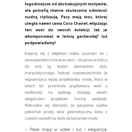
łagodniejsze od abstrakcyjnych motywów,
ale potrafią równie skutecznie odmienić
nudną stylizację. Pasy mają moc, której
uległa nawet sama Coco Chanel, włączając
ten wzór do swoich kolekcji. Jak je
wkomponować w letnią garderobę? Już
podpowiadamy!
Kojarzą się z błękitem nieba, szumem fal i
amerykańskimi marynarzami – słusznie, w końcu
do dziś są stałym elementem stylu
marynistycznego. Jednak rozpowszechniła je
wspomniana wyżej projektantka mody, która w
latach 50. przeniosła prążkowany wzór z
nadbrzeży na wybiegi, dodając swoim
eleganckim projektom trochę swobody.
Nietrudno się domyślić, że paryżanie szybko
pokochali prosty wzór geometryczny, który z
czasem wszedł na stałe do kanonów mody.
– Paski mają w sobie i luz, i elegancję.