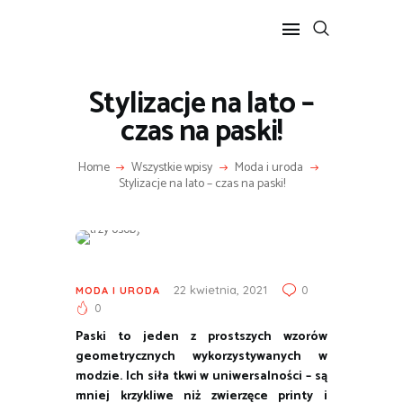
Stylizacje na lato –
POPULARNE
czas na paski!
BIZNES I FINANSE
Home
Wszystkie wpisy
Moda i uroda
IT I TECHNOLOGIE
Stylizacje na lato – czas na paski!
LIFESTYLE
MOTORYZACJA
22 kwietnia, 2021
0
MODA I URODA
0
Paski to jeden z prostszych wzorów
geometrycznych wykorzystywanych w
modzie. Ich siła tkwi w uniwersalności – są
mniej krzykliwe niż zwierzęce printy i