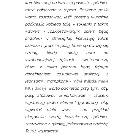
kombinezony na lato czy pasiaste spódnice
maxi połączone z topem. Poziome paski
warto zastosować, jeśli chcemy wyraźnie
podkreślić kobiecą talię – sukienki z takim
wzorem i rozkloszowanym dołem będą
strzałem w dziesiątkę. Pozostają także
szersze i grubsze pasy, które sprawdzą się
wtedy, kiedy zależy nam na
swobodniejszej stylizacji – sweterek czy
bluza z takim printem będą fajnym
dopełnieniem casualowej stylizacji z
– mówi stylistka marki
jeansami i trampkami
KiK i dodaje:
warto pamiętać przy tym, aby
pasy stosować umiarkowanie – czasem
wystarczy jeden element garderoby, aby
wywołać efekt wow – na przykład
eleganckie szorty, koszule czy spódnice
zestawione z gładką, jednobarwną odzieżą.
To już wystarczy!