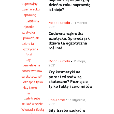
najbardziej depresyjny
dzień w roku naprawdę
istnieje?
Moda i uroda
11 marca,
2021
Cudowna wąkrotka
azjatycka. Sprawdź jak
działa ta egzotyczna
roślina!
Moda i uroda
31 maja,
2021
Czy kosmetyki na
porost włosów są
skuteczne? Poznajcie
tylko fakty i zero mitów
Popularne
16 stycznia,
2021
Siły trzeba szukać w