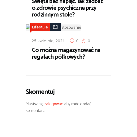
Święta bez napięć. Jak zadbać
o zdrowie psychiczne przy
rodzinnym stole?
Lifestyle
25 kwietnia, 2024
0
0
Co można magazynować na
regałach półkowych?
Skomentuj
Musisz się
zalogować
, aby móc dodać
komentarz.