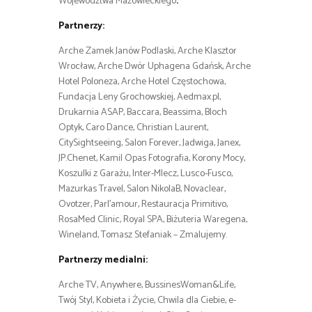
Województwa Mazowieckiego
.
Partnerzy:
Arche Zamek Janów Podlaski, Arche Klasztor
Wrocław, Arche Dwór Uphagena Gdańsk, Arche
Hotel Poloneza, Arche Hotel Częstochowa,
Fundacja Leny Grochowskiej, Aedmax.pl,
Drukarnia ASAP, Baccara, Beassima, Bloch
Optyk, Caro Dance, Christian Laurent,
CitySightseeing, Salon Forever, Jadwiga, Janex,
JP.Chenet, Kamil Opas Fotografia, Korony Mocy,
Koszulki z Garażu, Inter-Mlecz, Lusco-Fusco,
Mazurkas Travel, Salon NikolaB, Novaclear,
Ovotzer, Parl’amour, Restauracja Primitivo,
RosaMed Clinic, Royal SPA, Biżuteria Waregena,
Wineland, Tomasz Stefaniak – Zmalujemy.
Partnerzy medialni:
Arche TV, Anywhere, BussinesWoman&Life,
Twój Styl, Kobieta i Życie, Chwila dla Ciebie, e-