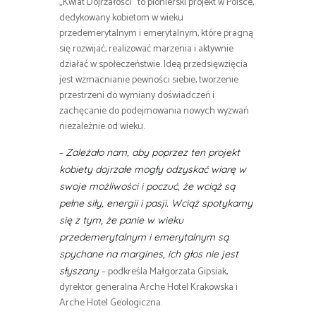
„Kwiat Dojrzałości” to pionierski projekt w Polsce,
dedykowany kobietom w wieku
przedemerytalnym i emerytalnym, które pragną
się rozwijać, realizować marzenia i aktywnie
działać w społeczeństwie. Ideą przedsięwzięcia
jest wzmacnianie pewności siebie, tworzenie
przestrzeni do wymiany doświadczeń i
zachęcanie do podejmowania nowych wyzwań
niezależnie od wieku.
–
Zależało nam, aby poprzez ten projekt
kobiety dojrzałe mogły odzyskać wiarę w
swoje możliwości i poczuć, że wciąż są
pełne siły, energii i pasji. Wciąż spotykamy
się z tym, że panie w wieku
przedemerytalnym i emerytalnym są
spychane na margines, ich głos nie jest
– podkreśla Małgorzata Gipsiak,
słyszany
dyrektor generalna Arche Hotel Krakowska i
Arche Hotel Geologiczna.