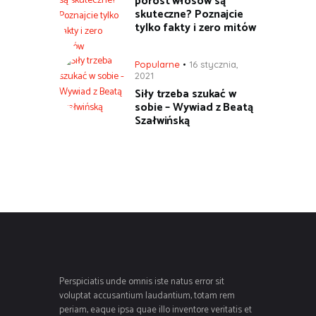
porost włosów są
skuteczne? Poznajcie
tylko fakty i zero mitów
Popularne
16 stycznia,
2021
Siły trzeba szukać w
sobie – Wywiad z Beatą
Szałwińską
Perspiciatis unde omnis iste natus error sit
voluptat accusantium laudantium, totam rem
periam, eaque ipsa quae illo inventore veritatis et