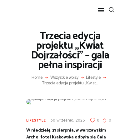
Trzecia edycja
POPULARNE
projektu „Kwiat
BIZNES I FINANSE
Dojrzałości” – gala
IT I TECHNOLOGIE
pełna inspiracji
LIFESTYLE
MOTORYZACJA
Home
Wszystkie wpisy
Lifestyle
Trzecia edycja projektu „Kwiat...
30 września, 2025
0
0
LIFESTYLE
W niedzielę, 31 sierpnia, w warszawskim
Arche Hotel Krakowska odbyła się Gala