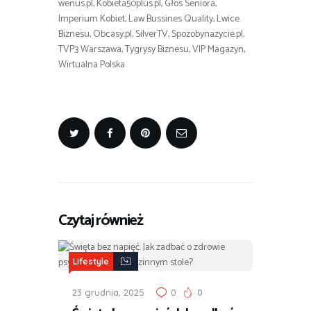
wenus.pl, Kobieta50plus.pl, Głos Seniora,
Imperium Kobiet, Law Bussines Quality, Lwice
Biznesu, Obcasy.pl, SilverTV, Spozobynazycie.pl,
TVP3 Warszawa, Tygrysy Biznesu, VIP Magazyn,
Wirtualna Polska
Czytaj również
Lifestyle
23 grudnia, 2025
0
0