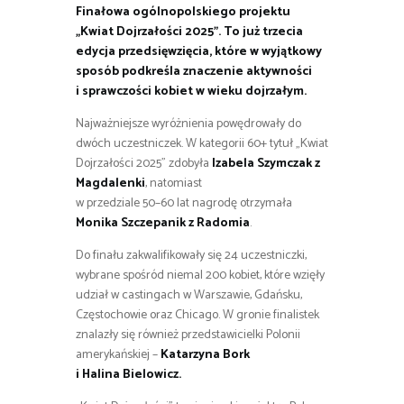
Finałowa ogólnopolskiego projektu
„Kwiat Dojrzałości 2025”. To już trzecia
edycja przedsięwzięcia, które w wyjątkowy
sposób podkreśla znaczenie aktywności
i sprawczości kobiet w wieku dojrzałym.
Najważniejsze wyróżnienia powędrowały do
dwóch uczestniczek. W kategorii 60+ tytuł „Kwiat
Dojrzałości 2025” zdobyła
Izabela Szymczak z
Magdalenki
, natomiast
w przedziale 50–60 lat nagrodę otrzymała
Monika Szczepanik z Radomia
.
Do finału zakwalifikowały się 24 uczestniczki,
wybrane spośród niemal 200 kobiet, które wzięły
udział w castingach w Warszawie, Gdańsku,
Częstochowie oraz Chicago. W gronie finalistek
znalazły się również przedstawicielki Polonii
amerykańskiej –
Katarzyna Bork
i Halina Bielowicz
.