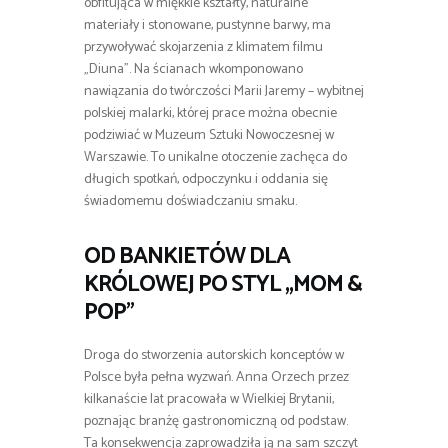
obfitująca w miękkie kształty, naturalne
materiały i stonowane, pustynne barwy, ma
przywoływać skojarzenia z klimatem filmu
„Diuna”. Na ścianach wkomponowano
nawiązania do twórczości Marii Jaremy – wybitnej
polskiej malarki, której prace można obecnie
podziwiać w Muzeum Sztuki Nowoczesnej w
Warszawie. To unikalne otoczenie zachęca do
długich spotkań, odpoczynku i oddania się
świadomemu doświadczaniu smaku.
OD BANKIETÓW DLA
KRÓLOWEJ PO STYL „MOM &
POP”
Droga do stworzenia autorskich konceptów w
Polsce była pełna wyzwań. Anna Orzech przez
kilkanaście lat pracowała w Wielkiej Brytanii,
poznając branżę gastronomiczną od podstaw.
Ta konsekwencja zaprowadziła ją na sam szczyt