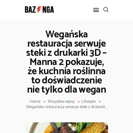
Wegańska
restauracja serwuje
POPULARNE
steki z drukarki 3D –
BIZNES I FINANSE
IT I TECHNOLOGIE
Manna 2 pokazuje,
LIFESTYLE
że kuchnia roślinna
MOTORYZACJA
to doświadczenie
nie tylko dla wegan
Home
Wszystkie wpisy
Lifestyle
Wegańska restauracja serwuje steki z drukarki...