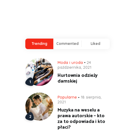
Trending
Commented
Liked
Moda i uroda
24
października, 2021
Hurtownia odzieży
damskiej
Popularne
18 sierpnia,
2021
Muzyka na weselu a
prawa autorskie – kto
za to odpowiada i kto
płaci?