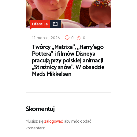
Lifestyle
12 marca, 2026
0
0
Twórcy „Matrixa”, „Harry’ego
Pottera” i filmów Disneya
pracują przy polskiej animacji
„Strażnicy snów”. W obsadzie
Mads Mikkelsen
Skomentuj
Musisz się
zalogować
, aby móc dodać
komentarz.