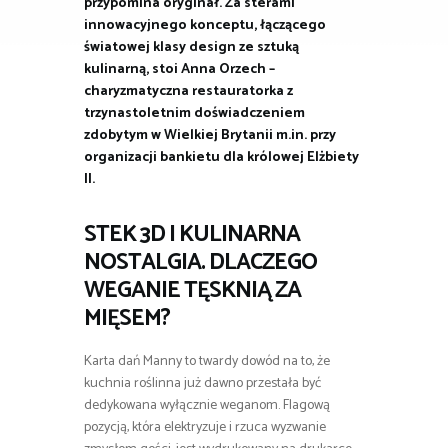
przypomina oryginał. Za sterami
innowacyjnego konceptu, łączącego
światowej klasy design ze sztuką
kulinarną, stoi Anna Orzech –
charyzmatyczna restauratorka z
trzynastoletnim doświadczeniem
zdobytym w Wielkiej Brytanii m.in. przy
organizacji bankietu dla królowej Elżbiety
II.
STEK 3D I KULINARNA
NOSTALGIA. DLACZEGO
WEGANIE TĘSKNIĄ ZA
MIĘSEM?
Karta dań Manny to twardy dowód na to, że
kuchnia roślinna już dawno przestała być
dedykowana wyłącznie weganom. Flagową
pozycją, która elektryzuje i rzuca wyzwanie