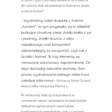
zmysłom gości, jest wydrukowany na drukarce
3D roślinny stek. Jak powstaje to kulinarne dzieło
science-fiction?
–
Wyobraźmy sobie drukarkę z trzema
„tuszami”. W tym przypadku są to składniki
budujące strukturę steka: źródło białka z soi
i pszenicy, źródło tłuszczu z oleju
rzepakowego oraz komponent
odpowiadający za soczystość, czyli sok z
buraka i karmel. Te trzy elementy są
nanoszone warstwowo, naprzemiennie. Do
tego dochodzą naturalne aromaty. Sam
proces wydrukowania jednego steka trwa
– tłumaczy Anna Orzech,
zaledwie kilka minut
właścicielka restauracji Manna 2.
W restauracji steki są marynowane w
czerwonym winie i serwowane w towarzystwie
delikatnie ugniecionych ziemniaków,
konfitowanych pomidorków, aioli z czarnego