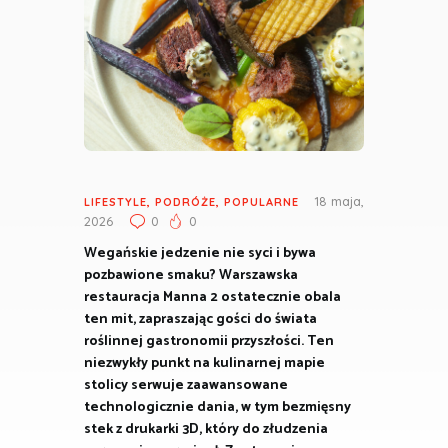
18 maja,
LIFESTYLE
,
PODRÓŻE
,
POPULARNE
2026
0
0
Wegańskie jedzenie nie syci i bywa
pozbawione smaku? Warszawska
restauracja Manna 2 ostatecznie obala
ten mit, zapraszając gości do świata
roślinnej gastronomii przyszłości. Ten
niezwykły punkt na kulinarnej mapie
stolicy serwuje zaawansowane
technologicznie dania, w tym bezmięsny
stek z drukarki 3D, który do złudzenia