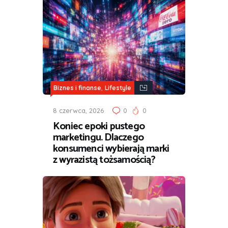
,
Biznes i finanse
Lifestyle
8 czerwca, 2026
0
0
Koniec epoki pustego
marketingu. Dlaczego
konsumenci wybierają marki
z wyrazistą tożsamością?