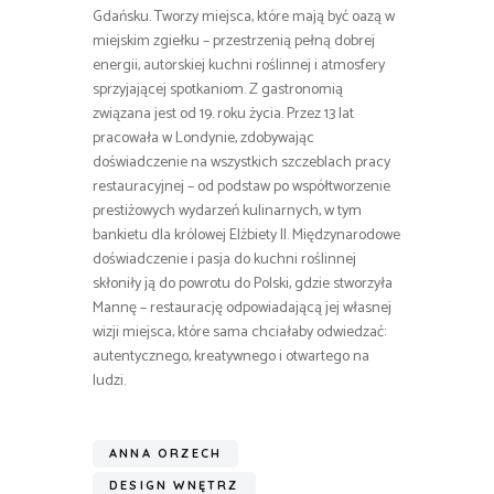
Gdańsku. Tworzy miejsca, które mają być oazą w
miejskim zgiełku – przestrzenią pełną dobrej
energii, autorskiej kuchni roślinnej i atmosfery
sprzyjającej spotkaniom. Z gastronomią
związana jest od 19. roku życia. Przez 13 lat
pracowała w Londynie, zdobywając
doświadczenie na wszystkich szczeblach pracy
restauracyjnej – od podstaw po współtworzenie
prestiżowych wydarzeń kulinarnych, w tym
bankietu dla królowej Elżbiety II. Międzynarodowe
doświadczenie i pasja do kuchni roślinnej
skłoniły ją do powrotu do Polski, gdzie stworzyła
Mannę – restaurację odpowiadającą jej własnej
wizji miejsca, które sama chciałaby odwiedzać:
autentycznego, kreatywnego i otwartego na
ludzi.
ANNA ORZECH
DESIGN WNĘTRZ