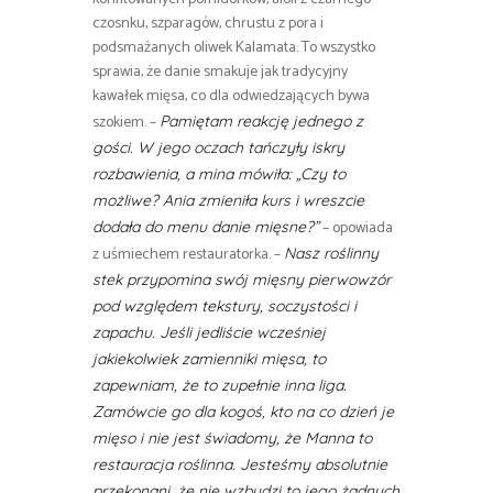
czosnku, szparagów, chrustu z pora i
podsmażanych oliwek Kalamata. To wszystko
sprawia, że danie smakuje jak tradycyjny
kawałek mięsa, co dla odwiedzających bywa
szokiem. –
Pamiętam reakcję jednego z
gości. W jego oczach tańczyły iskry
rozbawienia, a mina mówiła: „Czy to
możliwe? Ania zmieniła kurs i wreszcie
– opowiada
dodała do menu danie mięsne?”
z uśmiechem restauratorka. –
Nasz roślinny
stek przypomina swój mięsny pierwowzór
pod względem tekstury, soczystości i
zapachu. Jeśli jedliście wcześniej
jakiekolwiek zamienniki mięsa, to
zapewniam, że to zupełnie inna liga.
Zamówcie go dla kogoś, kto na co dzień je
mięso i nie jest świadomy, że Manna to
restauracja roślinna. Jesteśmy absolutnie
przekonani, że nie wzbudzi to jego żadnych