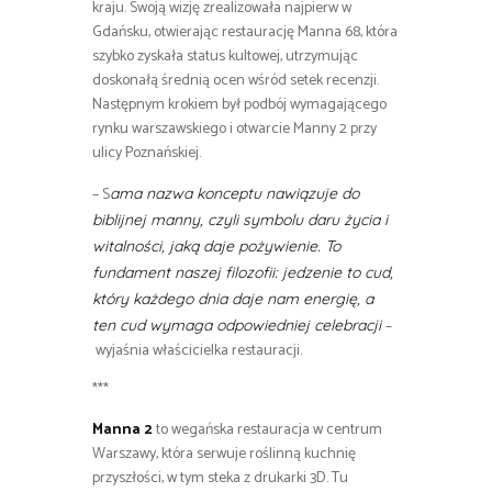
kraju. Swoją wizję zrealizowała najpierw w
Gdańsku, otwierając restaurację Manna 68, która
szybko zyskała status kultowej, utrzymując
doskonałą średnią ocen wśród setek recenzji.
Następnym krokiem był podbój wymagającego
rynku warszawskiego i otwarcie Manny 2 przy
ulicy Poznańskiej.
– S
ama nazwa konceptu nawiązuje do
biblijnej manny, czyli symbolu daru życia i
witalności, jaką daje pożywienie. To
fundament naszej filozofii: jedzenie to cud,
który każdego dnia daje nam energię, a
–
ten cud wymaga odpowiedniej celebracji
wyjaśnia właścicielka restauracji.
***
Manna 2
to wegańska restauracja w centrum
Warszawy, która serwuje roślinną kuchnię
przyszłości, w tym steka z drukarki 3D. Tu