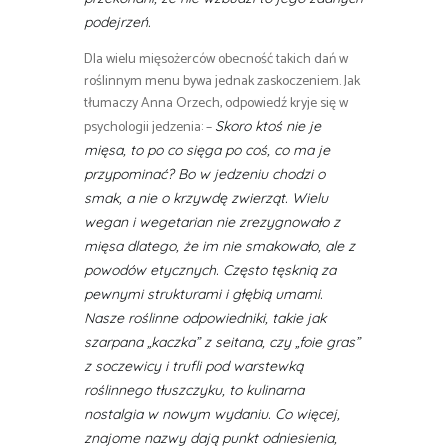
podejrzeń.
Dla wielu mięsożerców obecność takich dań w
roślinnym menu bywa jednak zaskoczeniem. Jak
tłumaczy Anna Orzech, odpowiedź kryje się w
psychologii jedzenia: –
Skoro ktoś nie je
mięsa, to po co sięga po coś, co ma je
przypominać? Bo w jedzeniu chodzi o
smak, a nie o krzywdę zwierząt. Wielu
wegan i wegetarian nie zrezygnowało z
mięsa dlatego, że im nie smakowało, ale z
powodów etycznych. Często tęsknią za
pewnymi strukturami i głębią umami.
Nasze roślinne odpowiedniki, takie jak
szarpana „kaczka” z seitana, czy „foie gras”
z soczewicy i trufli pod warstewką
roślinnego tłuszczyku, to kulinarna
nostalgia w nowym wydaniu. Co więcej,
znajome nazwy dają punkt odniesienia,