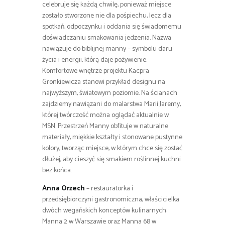
celebruje się każdą chwilę, ponieważ miejsce
zostało stworzone nie dla pośpiechu, lecz dla
spotkań, odpoczynku i oddania się świadomemu
doświadczaniu smakowania jedzenia. Nazwa
nawiązuje do biblijnej manny – symbolu daru
życia i energii, którą daje pożywienie.
Komfortowe wnętrze projektu Kacpra
Gronkiewicza stanowi przykład designu na
najwyższym, światowym poziomie. Na ścianach
zajdziemy nawiązani do malarstwa Marii Jaremy,
której twórczość można oglądać aktualnie w
MSN. Przestrzeń Manny obfituje w naturalne
materiały, miękkie kształty i stonowane pustynne
kolory, tworząc miejsce, w którym chce się zostać
dłużej, aby cieszyć się smakiem roślinnej kuchni
bez końca.
Anna Orzech
– restauratorka i
przedsiębiorczyni gastronomiczna, właścicielka
dwóch wegańskich konceptów kulinarnych:
Manna 2 w Warszawie oraz Manna 68 w