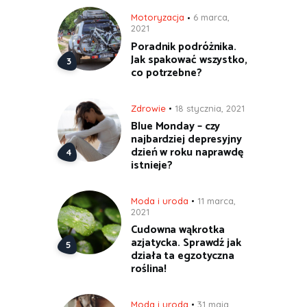
Motoryzacja
6 marca,
2021
Poradnik podróżnika.
Jak spakować wszystko,
co potrzebne?
Zdrowie
18 stycznia, 2021
Blue Monday – czy
najbardziej depresyjny
dzień w roku naprawdę
istnieje?
Moda i uroda
11 marca,
2021
Cudowna wąkrotka
azjatycka. Sprawdź jak
działa ta egzotyczna
roślina!
Moda i uroda
31 maja,