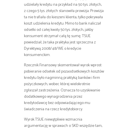
udzielały kredytu na przykład na 50 tys. złotych,
z czego 5 tys. złotych stanowiła prowizja. Prowizja
ta nie trafiała do kieszeni klienta, tylko pokrywała
koszt udzielenia kredytu. Mimo to bank naliczał
odsetki od całej kwoty 50 tys. złotych, jakby
konsument otrzymał całą tę sumę. TSUE
powiedział, że taka praktyka jest sprzeczna z
Dyrektywą 2008/48/WE o kredycie
konsumenckim.
Rzecznik Finansowy skomentował wyrok wprost:
pobieranie odsetek od pozaodsetkowych kosztów
kredytu było nagminną praktyką banków i firm
pożyczkowych, wobec której wielokrotnie
zgłaszał zastrzeżenia. Oznacza to uzyskiwanie
dodatkowego wynagrodzenia przez
kredytodawcę bez odpowiadającego mu
świadczenia na rzecz kredytobiorcy.
Wyrok TSUE niewątpliwie wzmacnia
argumentację w sprawach o SKD wszędzie tam,