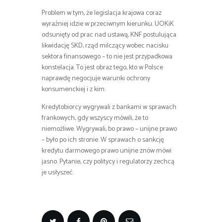
Problem w tym, że legislacja krajowa coraz
wyraźniej idzie w przeciwnym kierunku. UOKiK
odsunięty od prac nad ustawą, KNF postulująca
likwidację SKD, rząd milczący wobec nacisku
sektora finansowego – to nie jest przypadkowa
konstelacja. To jest obraz tego, kto w Polsce
naprawdę negocjuje warunki ochrony
konsumenckiej i z kim.
Kredytobiorcy wygrywali z bankami w sprawach
frankowych, gdy wszyscy mówili, że to
niemożliwe. Wygrywali, bo prawo – unijne prawo
– było po ich stronie. W sprawach o sankcję
kredytu darmowego prawo unijne znów mówi
jasno. Pytanie, czy politycy i regulatorzy zechcą
je usłyszeć.