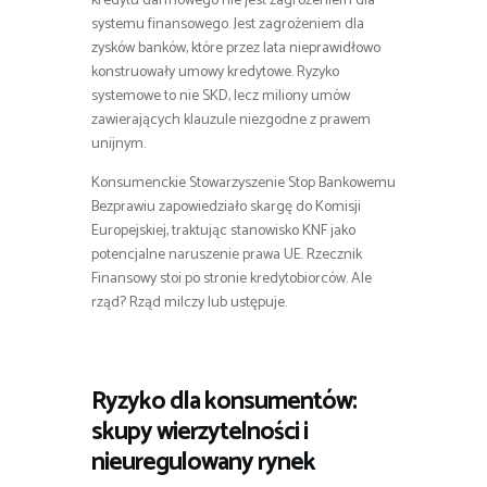
kredytu darmowego nie jest zagrożeniem dla
systemu finansowego. Jest zagrożeniem dla
zysków banków, które przez lata nieprawidłowo
konstruowały umowy kredytowe. Ryzyko
systemowe to nie SKD, lecz miliony umów
zawierających klauzule niezgodne z prawem
unijnym.
Konsumenckie Stowarzyszenie Stop Bankowemu
Bezprawiu zapowiedziało skargę do Komisji
Europejskiej, traktując stanowisko KNF jako
potencjalne naruszenie prawa UE. Rzecznik
Finansowy stoi po stronie kredytobiorców. Ale
rząd? Rząd milczy lub ustępuje.
Ryzyko dla konsumentów:
skupy wierzytelności i
nieuregulowany rynek