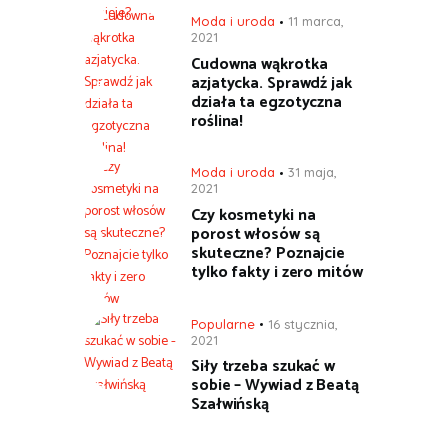
Moda i uroda
11 marca,
2021
Cudowna wąkrotka
azjatycka. Sprawdź jak
działa ta egzotyczna
roślina!
Moda i uroda
31 maja,
2021
Czy kosmetyki na
porost włosów są
skuteczne? Poznajcie
tylko fakty i zero mitów
Popularne
16 stycznia,
2021
Siły trzeba szukać w
sobie – Wywiad z Beatą
Szałwińską