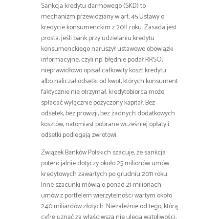
Sankcja kredytu darmowego (SKD) to
mechanizm przewidziany w art. 45 Ustawy o
kredycie konsumenckim z 2011 roku. Zasada jest
prosta: jeśli bank przy udzielaniu kredytu
konsumenckiego naruszył ustawowe obowiązki
informacyjne, czyli np. błędnie podał RRSO,
nieprawidłowo opisał całkowity koszt kredytu
albo naliczał odsetki od kwot, których konsument
faktycznie nie otrzymał, kredytobiorca może
spłacać wyłącznie pożyczony kapitał. Bez
odsetek, bez prowizji, bez żadnych dodatkowych
kosztów, natomiast pobrane wcześniej opłaty i
odsetki podlegają zwrotowi.
Związek Banków Polskich szacuje, że sankcja
potencjalnie dotyczy około 25 milionów umów
kredytowych zawartych po grudniu 2011 roku.
Inne szacunki mówią o ponad 21 milionach
umów z portfelem wierzytelności wartym około
240 miliardów złotych. Niezależnie od tego, którą
cyfrę uznać za właściwszą nie ulega wątpliwości,