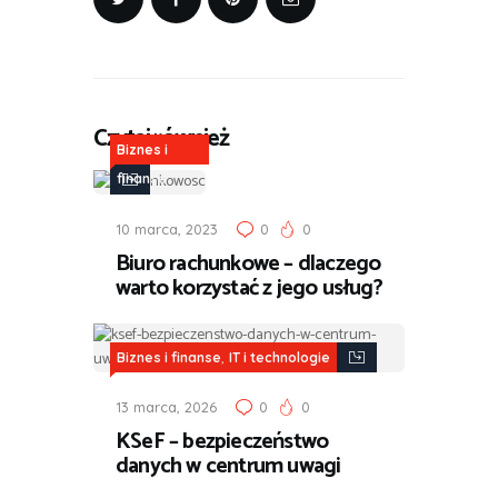
Czytaj również
Biznes i
finanse
10 marca, 2023
0
0
Biuro rachunkowe – dlaczego
warto korzystać z jego usług?
,
Biznes i finanse
IT i technologie
13 marca, 2026
0
0
KSeF – bezpieczeństwo
danych w centrum uwagi