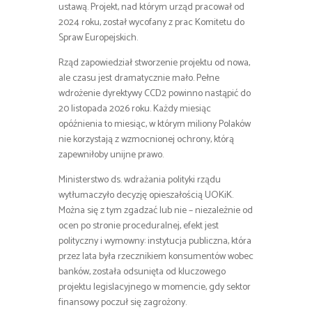
ustawą. Projekt, nad którym urząd pracował od
2024 roku, został wycofany z prac Komitetu do
Spraw Europejskich.
Rząd zapowiedział stworzenie projektu od nowa,
ale czasu jest dramatycznie mało. Pełne
wdrożenie dyrektywy CCD2 powinno nastąpić do
20 listopada 2026 roku. Każdy miesiąc
opóźnienia to miesiąc, w którym miliony Polaków
nie korzystają z wzmocnionej ochrony, którą
zapewniłoby unijne prawo.
Ministerstwo ds. wdrażania polityki rządu
wytłumaczyło decyzję opieszałością UOKiK.
Można się z tym zgadzać lub nie – niezależnie od
ocen po stronie proceduralnej, efekt jest
polityczny i wymowny: instytucja publiczna, która
przez lata była rzecznikiem konsumentów wobec
banków, została odsunięta od kluczowego
projektu legislacyjnego w momencie, gdy sektor
finansowy poczuł się zagrożony.