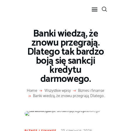
Banki wiedzą, że
POPULARNE
znowu przegrają.
BIZNES I FINANSE
Dlatego tak bardzo
IT I TECHNOLOGIE
boją się sankcji
LIFESTYLE
kredytu
MOTORYZACJA
darmowego.
Home
Wszystkie wpisy
Biznes i finanse
Banki wiedzą, że znowu przegrają. Dlatego...
23 czerwca, 2026
BIZNES I FINANSE