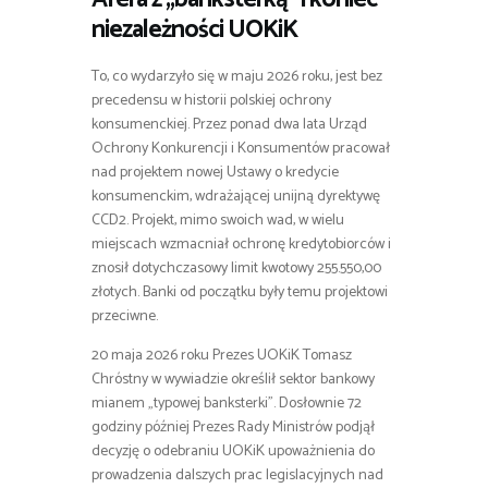
niezależności UOKiK
To, co wydarzyło się w maju 2026 roku, jest bez
precedensu w historii polskiej ochrony
konsumenckiej. Przez ponad dwa lata Urząd
Ochrony Konkurencji i Konsumentów pracował
nad projektem nowej Ustawy o kredycie
konsumenckim, wdrażającej unijną dyrektywę
CCD2. Projekt, mimo swoich wad, w wielu
miejscach wzmacniał ochronę kredytobiorców i
znosił dotychczasowy limit kwotowy 255.550,00
złotych. Banki od początku były temu projektowi
przeciwne.
20 maja 2026 roku Prezes UOKiK Tomasz
Chróstny w wywiadzie określił sektor bankowy
mianem „typowej banksterki”. Dosłownie 72
godziny później Prezes Rady Ministrów podjął
decyzję o odebraniu UOKiK upoważnienia do
prowadzenia dalszych prac legislacyjnych nad