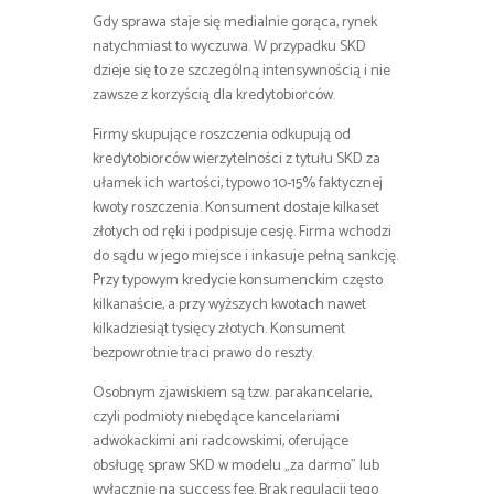
Gdy sprawa staje się medialnie gorąca, rynek
natychmiast to wyczuwa. W przypadku SKD
dzieje się to ze szczególną intensywnością i nie
zawsze z korzyścią dla kredytobiorców.
Firmy skupujące roszczenia odkupują od
kredytobiorców wierzytelności z tytułu SKD za
ułamek ich wartości, typowo 10-15% faktycznej
kwoty roszczenia. Konsument dostaje kilkaset
złotych od ręki i podpisuje cesję. Firma wchodzi
do sądu w jego miejsce i inkasuje pełną sankcję.
Przy typowym kredycie konsumenckim często
kilkanaście, a przy wyższych kwotach nawet
kilkadziesiąt tysięcy złotych. Konsument
bezpowrotnie traci prawo do reszty.
Osobnym zjawiskiem są tzw. parakancelarie,
czyli podmioty niebędące kancelariami
adwokackimi ani radcowskimi, oferujące
obsługę spraw SKD w modelu „za darmo” lub
wyłącznie na success fee. Brak regulacji tego