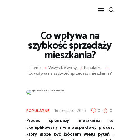
Co wpływa na
POPULARNE
szybkość sprzedaży
BIZNES I FINANSE
mieszkania?
IT I TECHNOLOGIE
LIFESTYLE
Home
Wszystkie wpisy
Popularne
Co wpływa na szybkość sprzedaży mieszkania?
MOTORYZACJA
16 sierpnia, 2023
0
0
POPULARNE
Proces sprzedaży mieszkania to
skomplikowany i wieloaspektowy proces,
który może być źródłem wielu pytań i