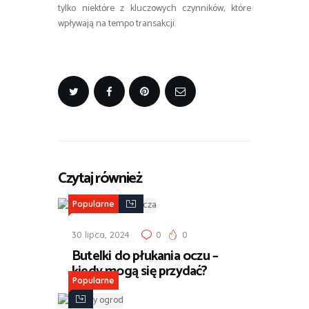
tylko niektóre z kluczowych czynników, które
wpływają na tempo transakcji.
Czytaj również
Popularne
30 lipca, 2024
0
0
Butelki do płukania oczu –
kiedy mogą się przydać?
Popularne