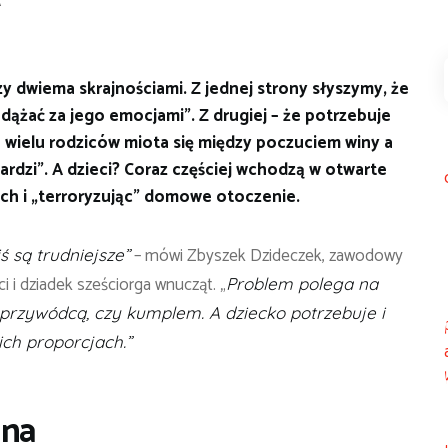
 dwiema skrajnościami. Z jednej strony słyszymy, że
dążać za jego emocjami”. Z drugiej – że potrzebuje
ie wielu rodziców miota się między poczuciem winy a
twardzi”. A dzieci? Coraz częściej wchodzą w otwarte
łych i „terroryzując” domowe otoczenie.
– mówi Zbyszek Dzideczek, zawodowy
ś są trudniejsze”
ci i dziadek sześciorga wnucząt. „
Problem polega na
ć przywódcą, czy kumplem. A dziecko potrzebuje i
ich proporcjach.”
jna