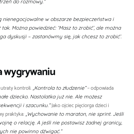
trzeń do rozmowy.”
ą nienegocjowalne w obszarze bezpieczeństwa i
ż tak. Można powiedzieć: ‘Masz to zrobić’, ale można
ega dyskusji – zastanówmy się, jak chcesz to zrobić’.
na wygrywaniu
 utraty kontroli.
– odpowiada
„Kontrola to złudzenie”
łe dziecko. Nastolatka już nie. Ale możesz
Jako ojciec pięciorga dzieci i
ekwencji i szacunku.”
wy praktyka:
„Wychowanie to maraton, nie sprint. Jeśli
nę o relację. A jeśli nie postawisz żadnej granicy,
rych nie powinno dźwigać.”