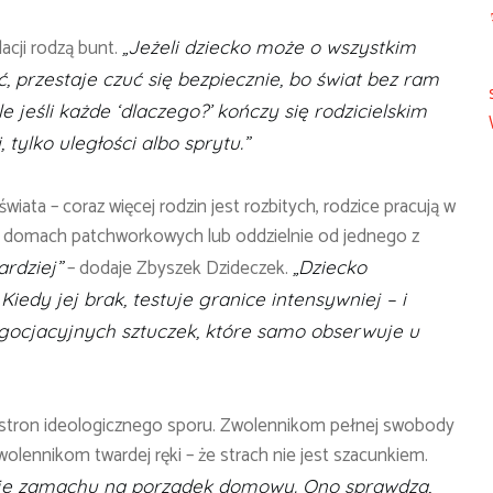
lacji rodzą bunt.
„Jeżeli dziecko może o wszystkim
przestaje czuć się bezpiecznie, bo świat bez ram
le jeśli każde ‘dlaczego?’ kończy się rodzicielskim
 tylko uległości albo sprytu.”
ta – coraz więcej rodzin jest rozbitych, rodzice pracują w
 w domach patchworkowych lub oddzielnie od jednego z
– dodaje Zbyszek Dzideczek.
ardziej”
„Dziecko
Kiedy jej brak, testuje granice intensywniej – i
egocjacyjnych sztuczek, które samo obserwuje u
 stron ideologicznego sporu. Zwolennikom pełnej swobody
olennikom twardej ręki – że strach nie jest szacunkiem.
anuje zamachu na porządek domowy. Ono sprawdza,