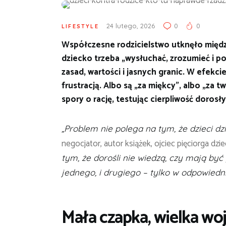
24 lutego, 2026
0
0
LIFESTYLE
Współczesne rodzicielstwo utknęło między
dziecko trzeba „wysłuchać, zrozumieć i po
zasad, wartości i jasnych granic. W efekc
frustracją. Albo są „za miękcy”, albo „za 
spory o rację, testując cierpliwość doros
„Problem nie polega na tym, że dzieci dzi
negocjator, autor książek, ojciec pięciorga dzie
tym, że dorośli nie wiedzą, czy mają by
jednego, i drugiego – tylko w odpowiedn
Mała czapka, wielka wo