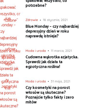
spakować wszystko, co
potrzebne?
Zdrowie
18 stycznia, 2021
Blue Monday – czy najbardziej
depresyjny dzień w roku
naprawdę istnieje?
Moda i uroda
11 marca, 2021
Cudowna wąkrotka azjatycka.
Sprawdź jak działa ta
egzotyczna roślina!
Moda i uroda
31 maja, 2021
Czy kosmetyki na porost
włosów są skuteczne?
Poznajcie tylko fakty i zero
mitów