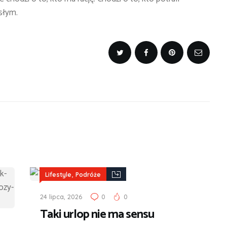
słym.
,
Lifestyle
Podróże
24 lipca, 2026
0
0
Taki urlop nie ma sensu