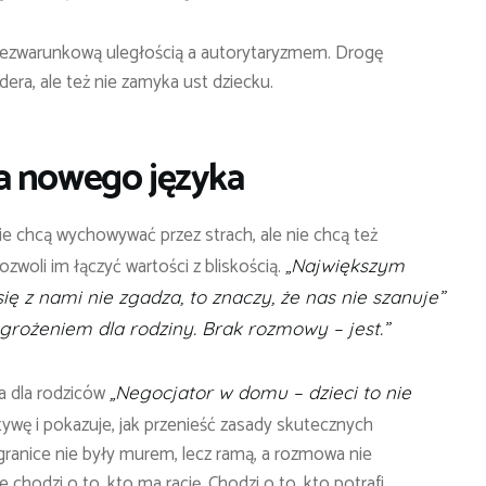
bezwarunkową uległością a autorytaryzmem. Drogę
idera, ale też nie zamyka ust dziecku.
a nowego języka
ie chcą wychowywać przez strach, ale nie chcą też
zwoli im łączyć wartości z bliskością.
„Największym
się z nami nie zgadza, to znaczy, że nas nie szanuje”
agrożeniem dla rodziny. Brak rozmowy – jest.”
a dla rodziców
„Negocjator w domu – dzieci to nie
ktywę i pokazuje, jak przenieść zasady skutecznych
 granice nie były murem, lecz ramą, a rozmowa nie
 chodzi o to, kto ma rację. Chodzi o to, kto potrafi