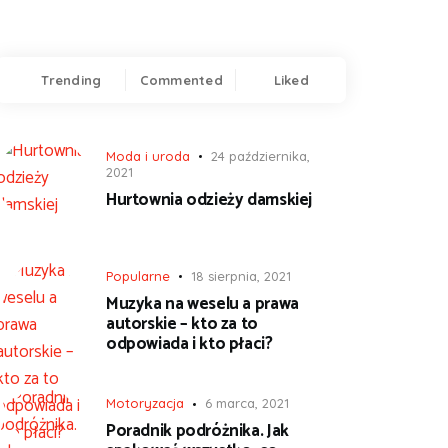
Trending
Commented
Liked
Moda i uroda
24 października,
2021
Hurtownia odzieży damskiej
Popularne
18 sierpnia, 2021
Muzyka na weselu a prawa
autorskie – kto za to
odpowiada i kto płaci?
Motoryzacja
6 marca, 2021
Poradnik podróżnika. Jak