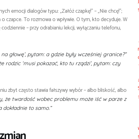
nych emocji dialogów typu: „Załóż czapkę!” – „Nie chcę!”;
owa o czapce. To rozmowa o wpływie. O tym, kto decyduje. W
codziennie – przy odrabianiu lekcji, wyłączaniu telefonu,
 na głowę’, pytam: a gdzie były wcześniej granice?”
 że rodzic ‘musi pokazać, kto tu rządzi’, pytam: czy
 zbyt często stawia fałszywy wybór – albo bliskość, albo
y, że twardość wobec problemu może iść w parze z
 dokładnie to samo.”
 zmian