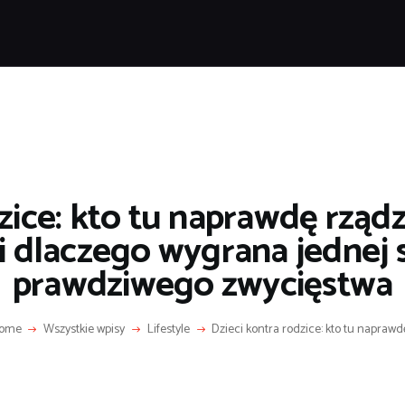
POPULARNE
IZNES I FINANSE
IT I TECHNOLOGIE
LIFESTYLE
MOTORYZACJA
zice: kto tu naprawdę rządz
i dlaczego wygrana jednej 
prawdziwego zwycięstwa
ome
Wszystkie wpisy
Lifestyle
Dzieci kontra rodzice: kto tu naprawdę