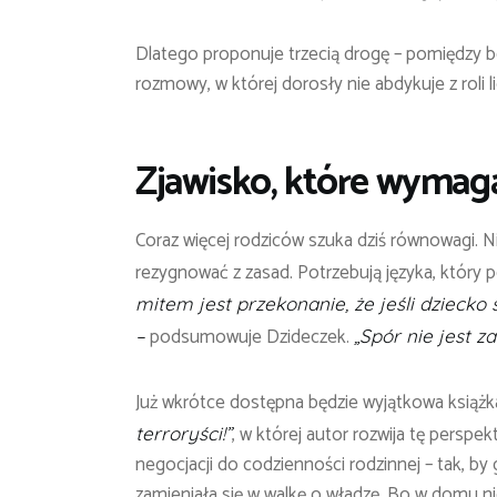
Dlatego proponuje trzecią drogę – pomiędzy 
rozmowy, w której dorosły nie abdykuje z roli l
Zjawisko, które wymag
Coraz więcej rodziców szuka dziś równowagi. N
rezygnować z zasad. Potrzebują języka, który po
mitem jest przekonanie, że jeśli dziecko 
podsumowuje Dzideczek.
–
„Spór nie jest z
Już wkrótce dostępna będzie wyjątkowa książk
, w której autor rozwija tę perspe
terroryści!”
negocjacji do codzienności rodzinnej – tak, by
zamieniała się w walkę o władzę. Bo w domu nie