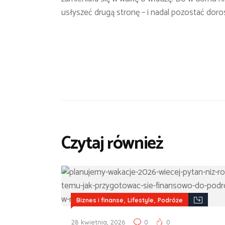
usłyszeć drugą stronę – i nadal pozostać doro
Czytaj również
,
,
Biznes i finanse
Lifestyle
Podróże
28 kwietnia, 2026
0
0