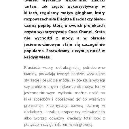
twarze.
Wystarczy wspomnieć szkocki
tartan, tak często wykorzystywany w
kiltach, regularny motyw gingham, który
rozpowszechniła
Brigitte Bardot czy biało-
czarną pepitę, którą w swoich projektach
często wykorzystywała Coco Chanel. Krata
nie wychodzi z mody, a w okresie
jesienno-zimowym staje się szczególnie
popularna. Sprawdzamy, z czym ją nosić w
każdym wieku!
Kraciaste wzory uatrakcyjniają jednobarwne
tkaniny, pozwalają tworzyć bardziej wyszukane
stylizacje i bawić się modą. Jak pokazują wybiegi
czy profile znanych influencerek motyw ten w
jesienno-zimowym wydaniu można nosić na
kilka sposobów i dopasować go do własnych
preferencji. Przemycając barwną tkaninę w
dodatkach – szaliku, czapce czy rękawiczkach
albo tworząc odważny kraciasty total look z
płaszczem czy garniturem w roli głównej.