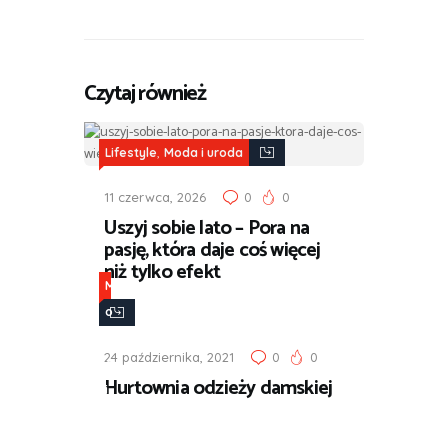
Czytaj również
,
Lifestyle
Moda i uroda
11 czerwca, 2026
0
0
Uszyj sobie lato – Pora na
pasję, która daje coś więcej
niż tylko efekt
M
o
d
24 października, 2021
0
0
a
Hurtownia odzieży damskiej
i
u
r