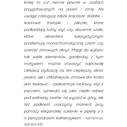
kratę to już niemal pewnik w szafach
przygotowanych na jesień i zimę. Na
uwagę zasługują także kraciaste dodatki –
kolorowe trampki i plecaki, które
podkreślają luźny styl, czy obszerne szale,
które akcentem kolorystycznym
przełamują monochromatyczną czerń czy
szarość zimowych okryć. Mając do wyboru
tak wiele elementów garderoby z tym
motywem, można stworzyć naprawdę
ciekawą stylizację na ten cieplejszy okres
jesieni, ale i chłodniejsze, zimowe dni. Krata
jest łaskawa – zaakcentuje rockowy styl z
pazurem, sprawdzi się jako ciepła odzież
pod wełniany sweter na wyjazd w góry, ale
też podkreśli uroczysty moment przy
à
pomocy eleganckiej sukienki w pipetę z
la
komentuje
pensjonarskim kołnierzykiem –
stylistka KiK.