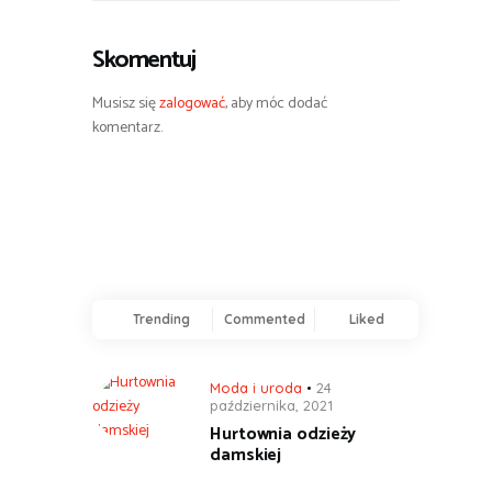
o
Skomentuj
d
a
Musisz się
zalogować
, aby móc dodać
komentarz.
Trending
Commented
Liked
Moda i uroda
24
października, 2021
Hurtownia odzieży
damskiej