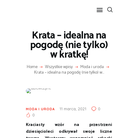
Krata – idealna na
POPULARNE
pogodę (nie tylko)
BIZNES I FINANSE
w kratkę!
IT I TECHNOLOGIE
LIFESTYLE
Home
Wszystkie wpisy
Moda i uroda
Krata – idealna na pogodę (nie tylko) w...
MOTORYZACJA
11 marca, 2021
0
MODA I URODA
0
Kraciasty wzór na przestrzeni
dziesięcioleci odkrywał swoje liczne