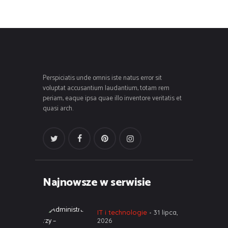
Perspiciatis unde omnis iste natus error sit
voluptat accusantium laudantium, totam rem
periam, eaque ipsa quae illo inventore veritatis et
quasi arch.
Najnowsze w serwisie
IT i technologie
31 lipca,
2026