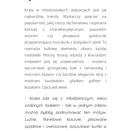
Krata w młodzieżowych stylizacjach jest jak
najbardziej trendy. Wystarczy spojrzeć na
popularność, jaką cieszy się flanelowa, rozpinana
koszula z charakterystycznym pasiastym
wzorem czy plisowane spódniczki
przypominające mundurki z brytyjskich szkół. To
niemalże kultowe elementy ubioru każdej
nastolatki. Mocną stroną odzieży z kraciastym
motywem jest jej uniwersalność – możemy
wyczarować grunge’owy look z ramoneską i
mocnymi butami czy bardziej elegancki strój z
modnym kaszkietem, gładkim golfem i
kozakami. Opcji jest wiele.
–
Krata lubi się z młodzieńczym, nieco
szalonym lookiem – tak w jednym zdaniu
można byłoby podsumować ten motyw.
Luźne, flanelowe koszule, plisowane
spódnice i oversizowe, koszulowe kurtki w