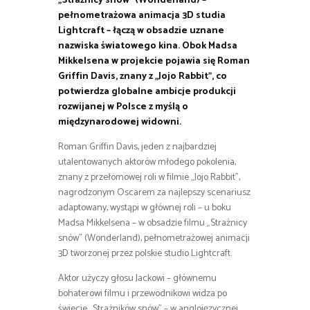
„Strażnicy snów” (Wonderland) –
pełnometrażowa animacja 3D studia
Lightcraft – łączą w obsadzie uznane
nazwiska światowego kina. Obok Madsa
Mikkelsena w projekcie pojawia się Roman
Griffin Davis, znany z „Jojo Rabbit”, co
potwierdza globalne ambicje produkcji
rozwijanej w Polsce z myślą o
międzynarodowej widowni.
Roman Griffin Davis, jeden z najbardziej
utalentowanych aktorów młodego pokolenia,
znany z przełomowej roli w filmie „Jojo Rabbit”,
nagrodzonym Oscarem za najlepszy scenariusz
adaptowany, wystąpi w głównej roli – u boku
Madsa Mikkelsena – w obsadzie filmu „Strażnicy
snów” (Wonderland), pełnometrażowej animacji
3D tworzonej przez polskie studio Lightcraft.
Aktor użyczy głosu Jackowi – głównemu
bohaterowi filmu i przewodnikowi widza po
świecie „Strażników snów” – w anglojęzycznej