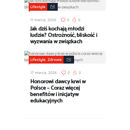
Lifestyle
11 marca, 2026
0
0
Jak dziś kochają młodzi
ludzie? Ostrożność, bliskość i
wyzwania w związkach
,
Lifestyle
Zdrowie
17 marca, 2026
0
0
Honorowi dawcy krwi w
Polsce – Coraz więcej
benefitów i inicjatyw
edukacyjnych