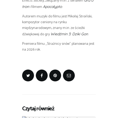
Effects Society, związany m.in. z serialem
Gra o
i filmem
.
tron
Apocalypto
Autorem muzyki do filmu jest Mikołaj Stroiński,
kompozytor ceniony na rynku
międzynarodowym, znany m.in. ze ścieżki
dźwiękowej do gry
.
Wiedźmin 3: Dziki Gon
Premiera filmu „Strażnicy snów” planowana jest
na 2026 rok.
Czytaj również