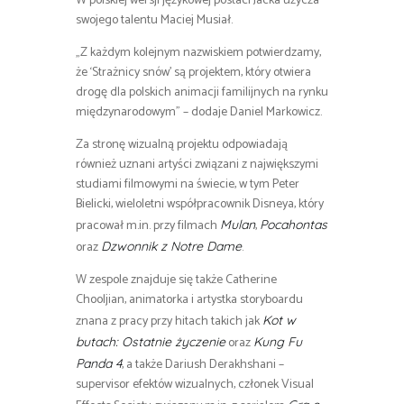
W polskiej wersji językowej postaci Jacka użycza
swojego talentu Maciej Musiał.
„Z każdym kolejnym nazwiskiem potwierdzamy,
że ‘Strażnicy snów’ są projektem, który otwiera
drogę dla polskich animacji familijnych na rynku
międzynarodowym” – dodaje Daniel Markowicz.
Za stronę wizualną projektu odpowiadają
również uznani artyści związani z największymi
studiami filmowymi na świecie, w tym Peter
Bielicki, wieloletni współpracownik Disneya, który
pracował m.in. przy filmach
,
Mulan
Pocahontas
oraz
.
Dzwonnik z Notre Dame
W zespole znajduje się także Catherine
Chooljian, animatorka i artystka storyboardu
znana z pracy przy hitach takich jak
Kot w
oraz
butach: Ostatnie życzenie
Kung Fu
, a także Dariush Derakhshani –
Panda 4
supervisor efektów wizualnych, członek Visual