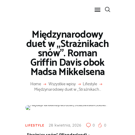
Międzynarodowy
POPULARNE
duet w „Strażnikach
BIZNES I FINANSE
snów”. Roman
IT I TECHNOLOGIE
Griffin Davis obok
LIFESTYLE
Madsa Mikkelsena
MOTORYZACJA
Home
Wszystkie wpisy
Lifestyle
Międzynarodowy duet w „Strażnikach...
28 kwietnia, 2026
0
0
LIFESTYLE