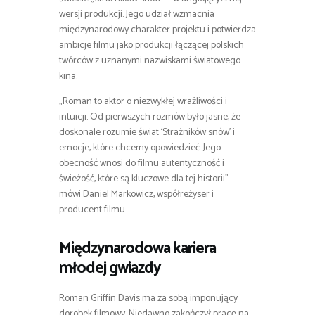
wersji produkcji. Jego udział wzmacnia
międzynarodowy charakter projektu i potwierdza
ambicje filmu jako produkcji łączącej polskich
twórców z uznanymi nazwiskami światowego
kina.
„Roman to aktor o niezwykłej wrażliwości i
intuicji. Od pierwszych rozmów było jasne, że
doskonale rozumie świat ‘Strażników snów’ i
emocje, które chcemy opowiedzieć. Jego
obecność wnosi do filmu autentyczność i
świeżość, które są kluczowe dla tej historii” –
mówi Daniel Markowicz, współreżyser i
producent filmu.
Międzynarodowa kariera
młodej gwiazdy
Roman Griffin Davis ma za sobą imponujący
dorobek filmowy. Niedawno zakończył pracę na