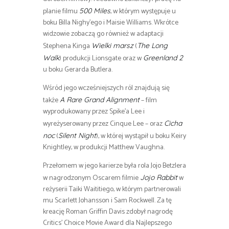
planie filmu
, w którym występuje u
500 Miles
boku Billa Nighy’ego i Maisie Williams. Wkrótce
widzowie zobaczą go również w adaptacji
Stephena Kinga
(
Wielki marsz
The Long
) produkcji Lionsgate oraz w
Walk
Greenland 2
u boku Gerarda Butlera.
Wśród jego wcześniejszych ról znajdują się
także
– film
A Rare Grand Alignment
wyprodukowany przez Spike’a Lee i
wyreżyserowany przez Cinque Lee – oraz
Cicha
(
), w której wystąpił u boku Keiry
noc
Silent Night
Knightley, w produkcji Matthew Vaughna.
Przełomem w jego karierze była rola Jojo Betzlera
w nagrodzonym Oscarem filmie
w
Jojo Rabbit
reżyserii Taiki Waititiego, w którym partnerowali
mu Scarlett Johansson i Sam Rockwell. Za tę
kreację Roman Griffin Davis zdobył nagrodę
Critics’ Choice Movie Award dla Najlepszego