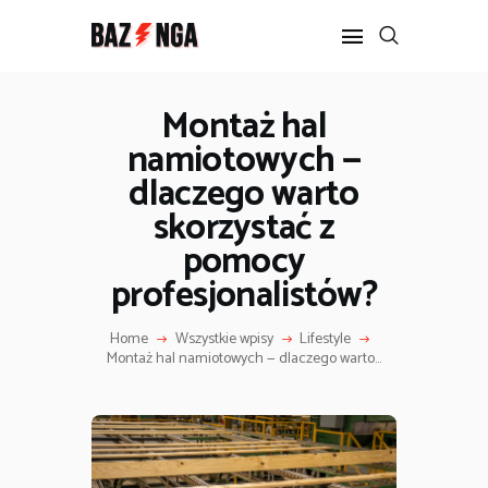
Montaż hal
namiotowych —
POPULARNE
dlaczego warto
BIZNES I FINANSE
IT I TECHNOLOGIE
skorzystać z
LIFESTYLE
pomocy
MOTORYZACJA
profesjonalistów?
Home
Wszystkie wpisy
Lifestyle
Montaż hal namiotowych — dlaczego warto...