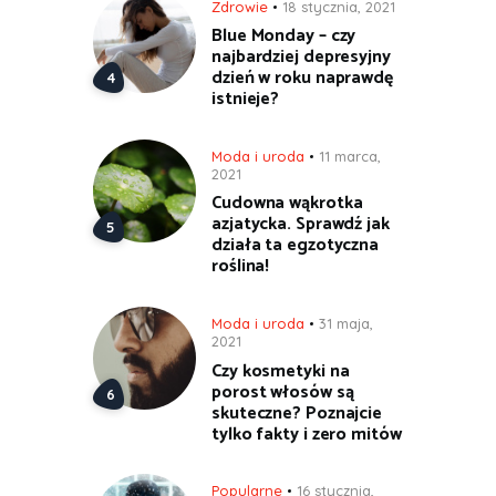
Zdrowie
18 stycznia, 2021
Blue Monday – czy
najbardziej depresyjny
dzień w roku naprawdę
istnieje?
Moda i uroda
11 marca,
2021
Cudowna wąkrotka
azjatycka. Sprawdź jak
działa ta egzotyczna
roślina!
Moda i uroda
31 maja,
2021
Czy kosmetyki na
porost włosów są
skuteczne? Poznajcie
tylko fakty i zero mitów
Popularne
16 stycznia,