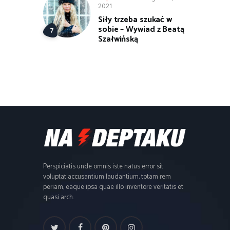
2021
Siły trzeba szukać w
sobie – Wywiad z Beatą
Szałwińską
Perspiciatis unde omnis iste natus error sit
voluptat accusantium laudantium, totam rem
periam, eaque ipsa quae illo inventore veritatis et
quasi arch.