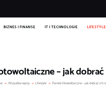
POPULARNE
IZNES I FINANSE
IT I TECHNOLOGIE
BIZNES I FINANSE
IT I TECHNOLOGIE
LIFESTYLE
LIFESTYLE
MOTORYZACJA
otowoltaiczne – jak dobrać
me
Wszystkie wpisy
Lifestyle
Panele fotowoltaiczne – jak dobrać ich