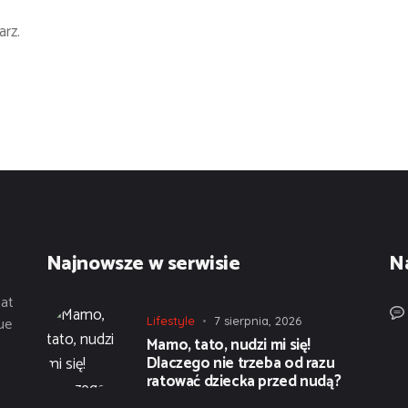
rz.
Najnowsze w serwisie
N
tat
ue
Lifestyle
7 sierpnia, 2026
Mamo, tato, nudzi mi się!
Dlaczego nie trzeba od razu
ratować dziecka przed nudą?