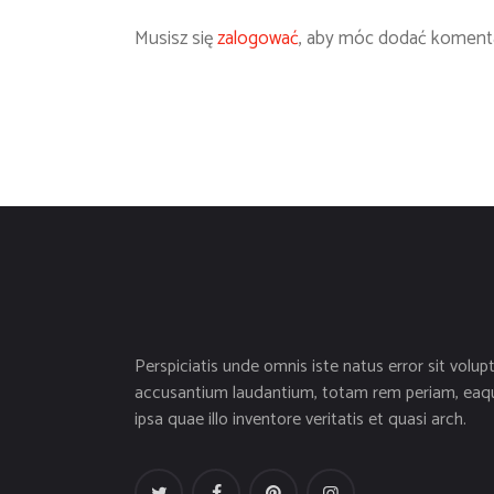
Musisz się
zalogować
, aby móc dodać komenta
Perspiciatis unde omnis iste natus error sit volup
accusantium laudantium, totam rem periam, eaq
ipsa quae illo inventore veritatis et quasi arch.