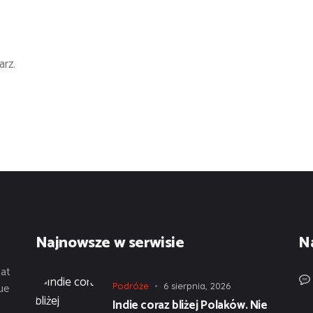
rz.
Najnowsze w serwisie
N
tat
ue
Podróże
6 sierpnia, 2026
Indie coraz bliżej Polaków. Nie