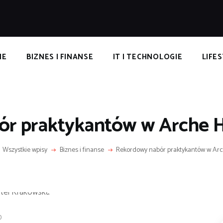
POPULARNE
IZNES I FINANSE
IT I TECHNOLOGIE
NE
BIZNES I FINANSE
IT I TECHNOLOGIE
LIFE
LIFESTYLE
MOTORYZACJA
r praktykantów w Arche 
Wszystkie wpisy
Biznes i finanse
Rekordowy nabór praktykantów w Arch
0