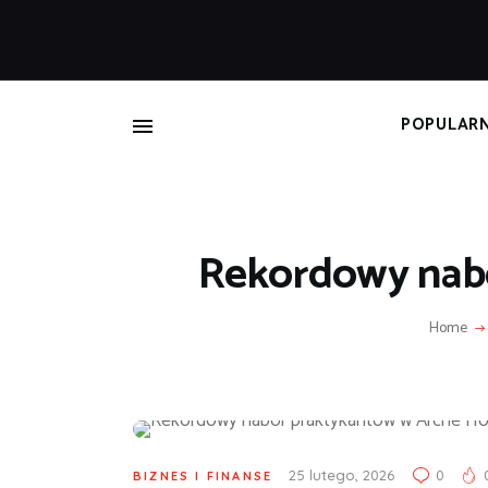
B
POPULAR
Rekordowy nabó
Home
25 lutego, 2026
0
BIZNES I FINANSE