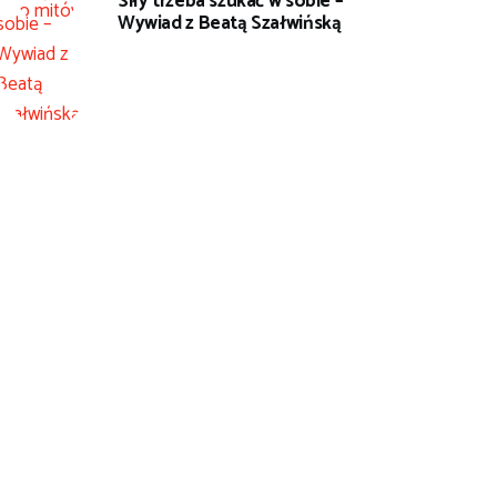
Siły trzeba szukać w sobie –
Wywiad z Beatą Szałwińską