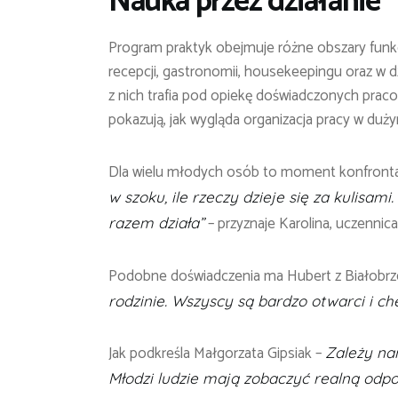
Nauka przez działanie
Program praktyk obejmuje różne obszary funk
recepcji, gastronomii, housekeepingu oraz w 
z nich trafia pod opiekę doświadczonych prac
pokazują, jak wygląda organizacja pracy w duż
Dla wielu młodych osób to moment konfrontac
w szoku, ile rzeczy dzieje się za kulisa
– przyznaje Karolina, uczenni
razem działa”
Podobne doświadczenia ma Hubert z Białobr
rodzinie. Wszyscy są bardzo otwarci i ch
Jak podkreśla Małgorzata Gipsiak –
Zależy nam
Młodzi ludzie mają zobaczyć realną odpo