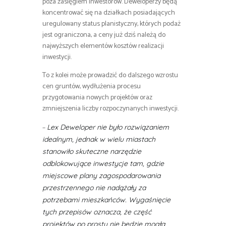
poza zasięgiem inwestorów. Deweloperzy będą
koncentrować się na działkach posiadających
uregulowany status planistyczny, których podaż
jest ograniczona, a ceny już dziś należą do
najwyższych elementów kosztów realizacji
inwestycji.
To z kolei może prowadzić do dalszego wzrostu
cen gruntów, wydłużenia procesu
przygotowania nowych projektów oraz
zmniejszenia liczby rozpoczynanych inwestycji.
–
Lex Deweloper nie było rozwiązaniem
idealnym, jednak w wielu miastach
stanowiło skuteczne narzędzie
odblokowujące inwestycje tam, gdzie
miejscowe plany zagospodarowania
przestrzennego nie nadążały za
potrzebami mieszkańców. Wygaśnięcie
tych przepisów oznacza, że część
projektów po prostu nie będzie mogła