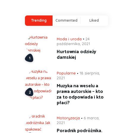
Trending
Commented
Liked
Moda i uroda
24
października, 2021
Hurtownia odzieży
damskiej
Popularne
18 sierpnia,
2021
Muzyka na weselu a
prawa autorskie – kto
za to odpowiada i kto
płaci?
Motoryzacja
6 marca,
2021
Poradnik podróżnika.