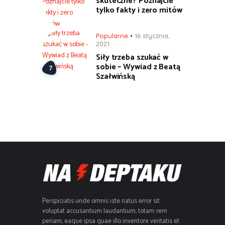
skuteczne? Poznajcie
tylko fakty i zero mitów
Popularne
16 stycznia,
2021
Siły trzeba szukać w
sobie – Wywiad z Beatą
Szałwińską
Perspiciatis unde omnis iste natus error sit
voluptat accusantium laudantium, totam rem
periam, eaque ipsa quae illo inventore veritatis et