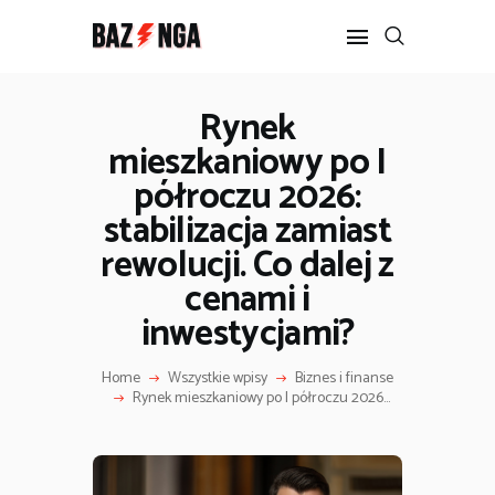
Rynek
mieszkaniowy po I
POPULARNE
półroczu 2026:
BIZNES I FINANSE
IT I TECHNOLOGIE
stabilizacja zamiast
LIFESTYLE
rewolucji. Co dalej z
MOTORYZACJA
cenami i
inwestycjami?
Home
Wszystkie wpisy
Biznes i finanse
Rynek mieszkaniowy po I półroczu 2026...