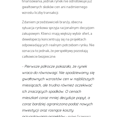
finansowania, jednak rynek nie odnotowuje już
gwałtownych skoków cen ani nadmiernego
wzrostu liczby transakcji.
Zdaniem przedstawicieli branży, obecna
sytuacja rynkowa sprzyja racjonalnym decyzjom
zakupowym. Klienci mają większy wybór ofert, a
deweloperzy koncentrują się na projektach
odpowiadających realnym potrzebom rynku. Nie
oznacza to jednak, że perspektywy pozostają
całkowicie bezpieczne.
–
Pierwsze półrocze pokazało, że rynek
wraca do równowagi. Nie spodziewamy się
gwałtownych wzrostów cen w najbliższych
miesiącach, ale trudno również oczekiwać
ich znaczących spadków. O cenach
mieszkań coraz mniej decyduje popyt, a
coraz bardziej ograniczona podaż nowych
inwestycji oraz rosnące koszty
– mówi Grzegorz
przygotowania projektów