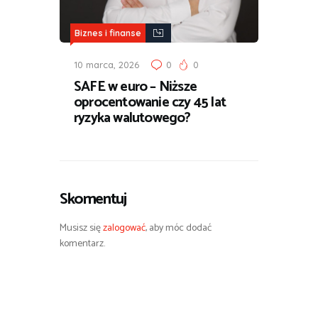
Biznes i finanse
10 marca, 2026
0
0
SAFE w euro – Niższe
oprocentowanie czy 45 lat
ryzyka walutowego?
Skomentuj
Musisz się
zalogować
, aby móc dodać
komentarz.