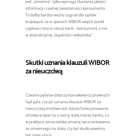
jest „zmienne”, tylko wymaga zbadania jakości
informacji i realnej świadomości konsumenta.
To byłby bardzo ważny sygnał dla sądów
krajowych, że w sporach WIBOR-owych punkt
ciężkości leży w relacji bank – konsument, a nie
w abstrakcyjnej „legalności wskaźnika”.
Skutki uznania klauzuli WIBOR
za nieuczciwą
Czwarte pytanie dotyczy konsekwencji prawnych.
Sąd pyta, czy po uznaniu klauzuli WIBOR za
nieuczciwą możliwe jest dalsze funkcjonowanie
umowy w oparciu o samą stałą marżę banku, co
w praktyce oznaczałoby zmianę oprocentowania
ze zmiennego na stałe, czy też skutki powinny
być dalej idące.