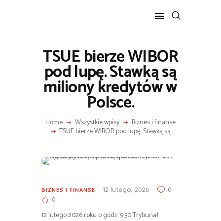
TSUE bierze WIBOR
POPULARNE
pod lupę. Stawką są
BIZNES I FINANSE
miliony kredytów w
IT I TECHNOLOGIE
Polsce.
LIFESTYLE
MOTORYZACJA
Home
Wszystkie wpisy
Biznes i finanse
TSUE bierze WIBOR pod lupę. Stawką są...
12 lutego, 2026
0
BIZNES I FINANSE
0
12 lutego 2026 roku o godz. 9:30 Trybunał