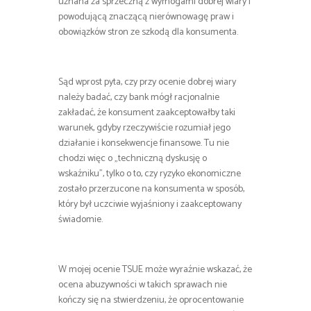
uznana za sprzeczną z wymogami dobrej wiary i
powodującą znaczącą nierównowagę praw i
obowiązków stron ze szkodą dla konsumenta.
Sąd wprost pyta, czy przy ocenie dobrej wiary
należy badać, czy bank mógł racjonalnie
zakładać, że konsument zaakceptowałby taki
warunek, gdyby rzeczywiście rozumiał jego
działanie i konsekwencje finansowe. Tu nie
chodzi więc o „techniczną dyskusję o
wskaźniku”, tylko o to, czy ryzyko ekonomiczne
zostało przerzucone na konsumenta w sposób,
który był uczciwie wyjaśniony i zaakceptowany
świadomie.
W mojej ocenie TSUE może wyraźnie wskazać, że
ocena abuzywności w takich sprawach nie
kończy się na stwierdzeniu, że oprocentowanie