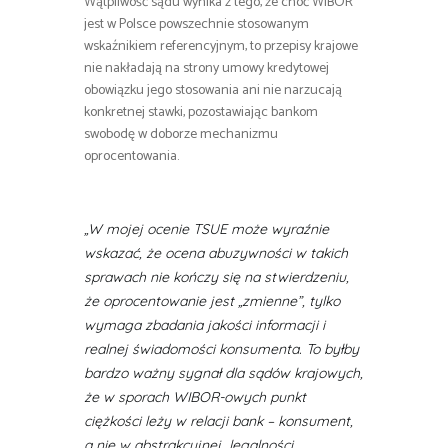
Wątpliwość sądu wynika z tego, że choć WIBOR
jest w Polsce powszechnie stosowanym
wskaźnikiem referencyjnym, to przepisy krajowe
nie nakładają na strony umowy kredytowej
obowiązku jego stosowania ani nie narzucają
konkretnej stawki, pozostawiając bankom
swobodę w doborze mechanizmu
oprocentowania.
„W mojej ocenie TSUE może wyraźnie
wskazać, że ocena abuzywności w takich
sprawach nie kończy się na stwierdzeniu,
że oprocentowanie jest „zmienne”, tylko
wymaga zbadania jakości informacji i
realnej świadomości konsumenta. To byłby
bardzo ważny sygnał dla sądów krajowych,
że w sporach WIBOR-owych punkt
ciężkości leży w relacji bank – konsument,
a nie w abstrakcyjnej „legalności