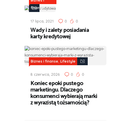
Biznes i
finanse
17 lipca, 2021
0
0
Wady i zalety posiadania
karty kredytowej
,
Biznes i finanse
Lifestyle
8 czerwca, 2026
0
0
Koniec epoki pustego
marketingu. Dlaczego
konsumenci wybierają marki
z wyrazistą tożsamością?