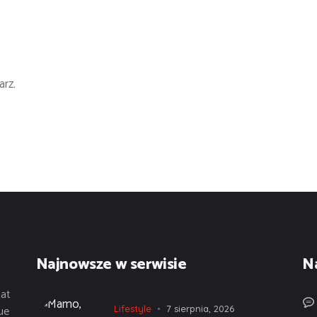
rz.
Najnowsze w serwisie
N
tat
ue
Lifestyle
7 sierpnia, 2026