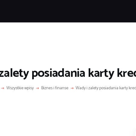
POPULARNE
IZNES I FINANSE
IT I TECHNOLOGIE
LIFESTYLE
MOTORYZACJA
zalety posiadania karty kr
Wszystkie wpisy
Biznes i finanse
Wady i zalety posiadania karty kre