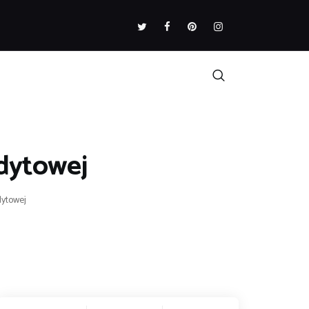
edytowej
dytowej