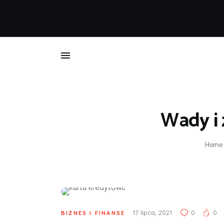
B
Wady i 
Home
17 lipca, 2021
0
0
BIZNES I FINANSE