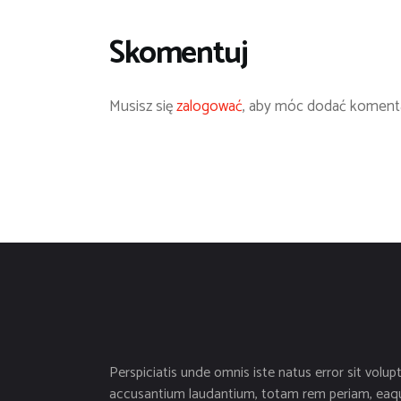
Skomentuj
Musisz się
zalogować
, aby móc dodać komenta
Perspiciatis unde omnis iste natus error sit volup
accusantium laudantium, totam rem periam, eaq