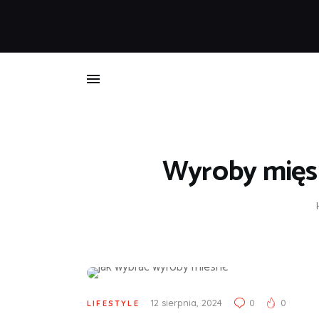
B
Wyroby mięsn
12 sierpnia, 2024
0
0
LIFESTYLE