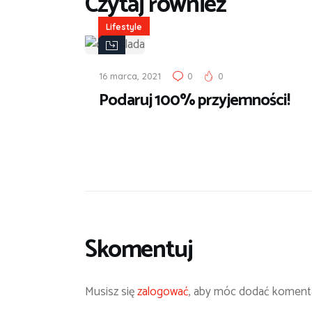
Czytaj również
Lifestyle
16 marca, 2021
0
0
Podaruj 100% przyjemności!
Skomentuj
Musisz się
zalogować
, aby móc dodać komenta