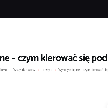
POPULARNE
IZNES I FINANSE
IT I TECHNOLOGIE
LIFESTYLE
MOTORYZACJA
e – czym kierować się po
Home
Wszystkie wpisy
Lifestyle
Wyroby mięsne – czym kierować się..