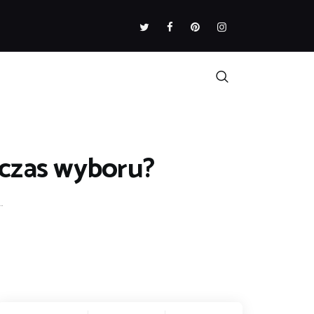
dczas wyboru?
.