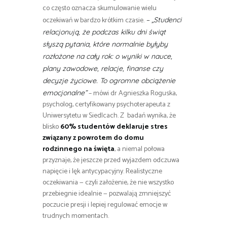
co często oznacza skumulowanie wielu
oczekiwań w bardzo krótkim czasie.
– „Studenci
relacjonują, że podczas kilku dni świąt
słyszą pytania, które normalnie byłyby
rozłożone na cały rok: o wyniki w nauce,
plany zawodowe, relacje, finanse czy
decyzje życiowe. To ogromne obciążenie
– mówi dr Agnieszka Roguska,
emocjonalne”
psycholog, certyfikowany psychoterapeuta z
Uniwersytetu w Siedlcach. Z badań wynika, że
blisko
60% studentów deklaruje stres
związany z powrotem do domu
rodzinnego na święta
, a niemal połowa
przyznaje, że jeszcze przed wyjazdem odczuwa
napięcie i lęk antycypacyjny. Realistyczne
oczekiwania — czyli założenie, że nie wszystko
przebiegnie idealnie — pozwalają zmniejszyć
poczucie presji i lepiej regulować emocje w
trudnych momentach.