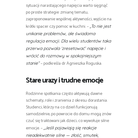
sytuacji narastającego napięcia warto sięgnąć
po proste strategie: zmianę tematu,
zaproponowanie wspólnej aktywności, wyjście na
krótki spacer czy pomoc w kuchni. –
„To nie jest
unikanie problemów, ale świadoma
regulacja emocji. Dla wielu studentów taka
przerwa pozwala ‘zresetować’ napięcie i
wrócić do rozmowy w spokojniejszym
– podkreśla dr Agnieszka Roguska.
stanie”
Stare urazy i trudne emocje
Rodzinne spotkania często aktywują dawne
schematy, role i zranienia z okresu dorastania.
Studenci, którzy na co dzień funkcjonują
samodzielnie, po powrocie do domu mogą znów
czuć się traktowani jak dzieci, co wywołuje silne
emocje. –
„Jeśli pojawiają się reakcje
nieadekwatnie silne — złość, smutek,