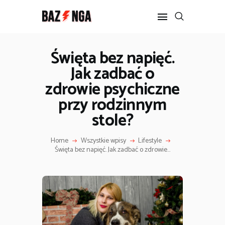
Święta bez napięć.
Jak zadbać o
POPULARNE
zdrowie psychiczne
BIZNES I FINANSE
IT I TECHNOLOGIE
przy rodzinnym
LIFESTYLE
stole?
MOTORYZACJA
Home
Wszystkie wpisy
Lifestyle
Święta bez napięć. Jak zadbać o zdrowie...