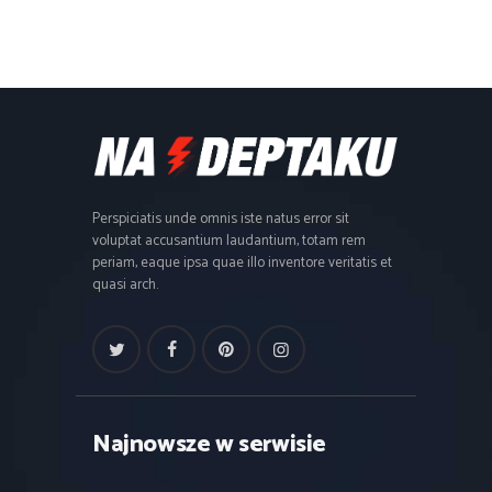
Perspiciatis unde omnis iste natus error sit
voluptat accusantium laudantium, totam rem
periam, eaque ipsa quae illo inventore veritatis et
quasi arch.
Najnowsze w serwisie