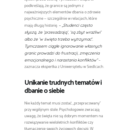
podkreślają, że granice są jednym z
najważniejszych elementów dbania o zdrowie
psychiczne — szczególnie w relacjach, które
mają długą historię.
– „Studenci często
słyszą, że ‘przesadzają’, ‘są zbyt wrażliwi’
albo że ‘w święta trzeba wytrzymać’.
Tymczasem ciągłe ignorowanie własnych
granic prowadzi do frustracji, zmęczenia
–
emocjonalnego i narastania konfliktów”
zaznacza ekspertka z Uniwersytetu w Siedlcach.
Unikanie trudnych tematów i
dbanie o siebie
Nie każdy temat musi zostać „przepracowany”
przy wigilijnym stole. Psychologowie zwracają
uwagę, że święta nie są dobrym momentem na
rozwiązywanie wieloletnich konfliktów czy
tłumaczenie swoich życiowych decyzji. W