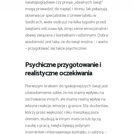
światopoglądowe czy presja „idealnych świąt”
mogą prowadzić do napięć i stresu. Jak pokazują
obserwacje specjalistów z Uniwersytetu w
Siedlcach, wiele osób już na kilka tygodni przed
świętami odczuwa lęk, zmęczenie emocjonalne i
obawy związane z kontaktami rodzinnymi. Dobra
wiadomość jest taka, że do świąt można – i warto
– przygotować się także psychicznie.
Psychiczne przygotowanie i
realistyczne oczekiwania
Pierwszym krokiem do spokojniejszych świąt jest
uświadomienie sobie, że nie mamy wpływu na
zachowanie innych, ale mamy realny wpływ na
własne reakcje, emocje i granice. Dla studentów,
którzy przez większość roku mieszkają poza
domem, studiują w innym mieście lub łączą
naukę z pracą, święta bywają jedynym
momentem intensywnego kontaktu z rodziną —