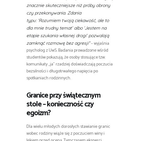
znacznie skuteczniejsze niż próby obrony
czy przekonywania. Zdania
typu:
‘Rozumiem twoją ciekawość, ale to
dla mnie trudny temat’
albo
‘Jestem na
etapie szukania własnej drogi’
pozwalają
– wyjaśnia
zamknąć rozmowę bez agresji”
psycholog z UwS. Badania prowadzone wśród
studentów pokazują, że osoby stosujące tzw.
komunikaty „ja” rzadziej doświadczają poczucia
bezsilności i długotrwałego napięcia po
spotkaniach rodzinnych.
Granice przy świątecznym
stole – konieczność czy
egoizm?
Dla wielu młodych dorosłych stawianie granic
wobec rodziny wiąże się z poczuciem winy i
lękiem przed oceną. Tymczasem eksperci