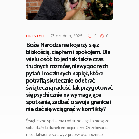
23 grudnia, 2025
0
0
LIFESTYLE
Boże Narodzenie kojarzy się z
bliskością, ciepłem i spokojem. Dla
wielu osób to jednak także czas
trudnych rozmów, niewygodnych
pytań i rodzinnych napięć, które
potrafią skutecznie odebrać
świąteczną radość. Jak przygotować
się psychicznie na wymagające
spotkania, zadbać o swoje granice i
nie dać się wciągnąć w konflikty?
Świąteczne spotkania rodzinne często niosą ze
sobą duży ładunek emocjonalny. Oczekiwania,
niezałatwione sprawy z przeszłości, różnice