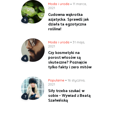
Moda i uroda
11 marca,
2021
Cudowna wąkrotka
azjatycka. Sprawdź jak
działa ta egzotyczna
roślina!
Moda i uroda
31 maja,
2021
Czy kosmetyki na
porost włosów są
skuteczne? Poznajcie
tylko fakty i zero mitów
Popularne
16 stycznia,
2021
Siły trzeba szukać w
sobie – Wywiad z Beatą
Szałwińską